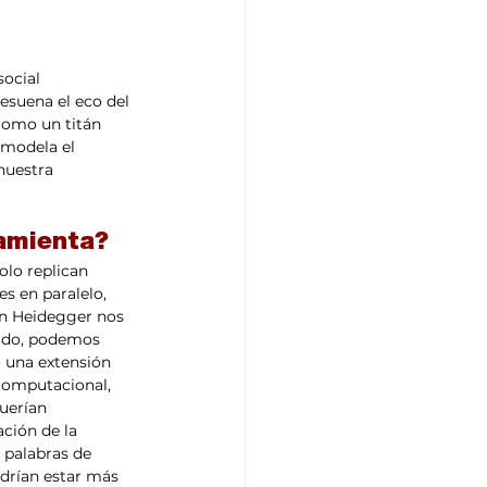
social 
esuena el eco del 
como un titán 
emodela el 
nuestra 
ramienta? 
s en paralelo, 
in Heidegger nos 
tido, podemos 
 una extensión 
computacional, 
uerían 
ción de la 
 palabras de 
odrían estar más 