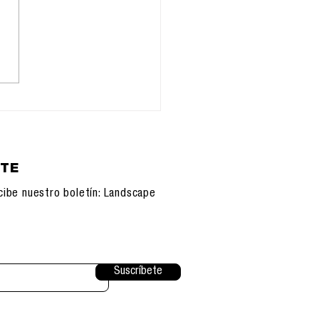
orfandad del Otro:
ligencia Artificial y
nueva soledad de la
ecie
ETE
cibe nuestro boletín: Landscape
Suscríbete