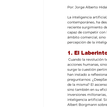
Por: Jorge Alberto Hida
La inteligencia artificia
contemporáneo, ha dese
reciente surgimiento d
capaz de competir con l
ámbito comercial, sino 
percepción de la intelig
1. El Laberint
 Cuando la revolución tecnológica nos empuja hacia un futuro donde las máquinas no solo replican 
acciones humanas, sino 
surge la cuestión perti
han instado a reflexiona
preguntarnos: ¿DeepSee
de la misma? El ascens
sino también en su efic
inversiones millonarias,
inteligencia artificial.
Albert Borgmann sobre l