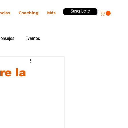
Suscríbete
ncias
Coaching
Más
Consejos
Eventos
ital
Innovación
re la
Revista ComA
Observatorio
formes de investigación