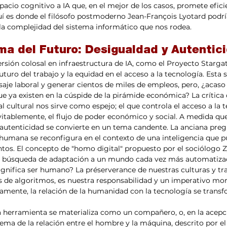
pacio cognitivo a IA que, en el mejor de los casos, promete eficie
uí es donde el filósofo postmoderno Jean-François Lyotard podr
la complejidad del sistema informático que nos rodea. 
ma del Futuro: Desigualdad y Autentic
uturo del trabajo y la equidad en el acceso a la tecnología. Esta 
aje laboral y generar cientos de miles de empleos, pero, ¿acaso 
ue ya existen en la cúspide de la pirámide económica? La crítica 
l cultural nos sirve como espejo; el que controla el acceso a la t
evitablemente, el flujo de poder económico y social. A medida q
a autenticidad se convierte en un tema candente. La anciana preg
 humana se reconfigura en el contexto de una inteligencia que p
os. El concepto de "homo digital" propuesto por el sociólog
 la búsqueda de adaptación a un mundo cada vez más automatiza
 significa ser humano? La préserverance de nuestras culturas y tr
 de algoritmos, es nuestra responsabilidad y un imperativo mor
amente, la relación de la humanidad con la tecnología se transf
dilema de la relación entre el hombre y la máquina, descrito por e