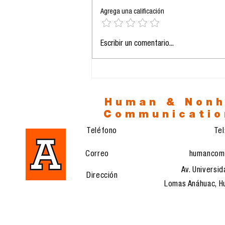
Agrega una calificación
La prolongación de la
Escribir un comentario...
vida y el eclipse del
sentido: entre la
biotecnología y la era
del vacío
Human & Non
Communicatio
Teléfono
Te
Correo
humancom
Av. Universid
Dirección
Lomas Anáhuac, Hu