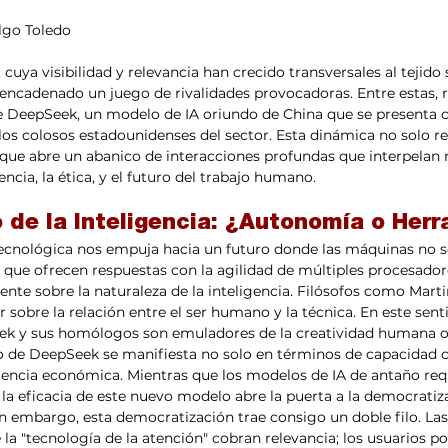
lgo Toledo
l, cuya visibilidad y relevancia han crecido transversales al tejido 
ncadenado un juego de rivalidades provocadoras. Entre estas, r
e DeepSeek, un modelo de IA oriundo de China que se presenta 
os colosos estadounidenses del sector. Esta dinámica no solo r
que abre un abanico de interacciones profundas que interpelan 
encia, la ética, y el futuro del trabajo humano. 
o de la Inteligencia: ¿Autonomía o Her
que ofrecen respuestas con la agilidad de múltiples procesadore
nente sobre la naturaleza de la inteligencia. Filósofos como Mart
r sobre la relación entre el ser humano y la técnica. En este sen
k y sus homólogos son emuladores de la creatividad humana o
o de DeepSeek se manifiesta no solo en términos de capacidad 
iencia económica. Mientras que los modelos de IA de antaño req
 la eficacia de este nuevo modelo abre la puerta a la democratiza
 Sin embargo, esta democratización trae consigo un doble filo. Las
a "tecnología de la atención" cobran relevancia; los usuarios p