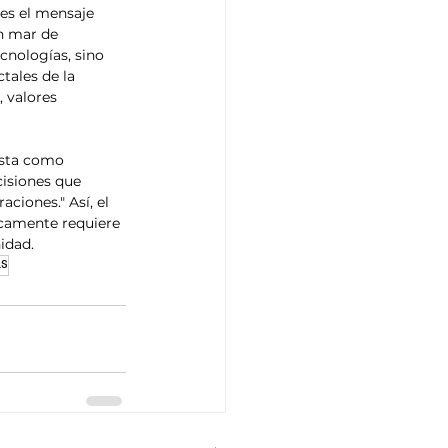
 es el mensaje 
n mar de 
cnologías, sino 
ales de la 
 valores 
ista como 
isiones que 
ciones." Así, el 
icamente requiere 
idad.
as