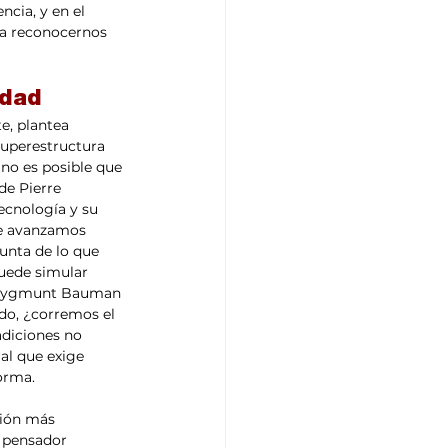
ncia, y en el 
ía reconocernos 
idad 
superestructura 
no es posible que 
de Pierre 
ecnología y su 
ue avanzamos 
unta de lo que 
uede simular 
o Zygmunt Bauman 
do, ¿corremos el 
adiciones no 
al que exige 
orma.
l pensador 