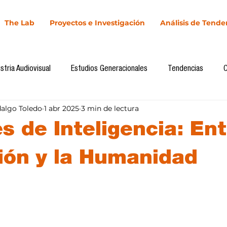
The Lab
Proyectos e Investigación
Análisis de Tende
stria Audiovisual
Estudios Generacionales
Tendencias
dalgo Toledo
1 abr 2025
3 min de lectura
l
Cultura Digital
Comunicación y Sociedad
Marketing dig
s de Inteligencia: Ent
Comunicación
Investigación
H&NhCL
CICA/Sintaxis
ión y la Humanidad
llas.
Casos de estudio
Novedades
Podcast
Video
In