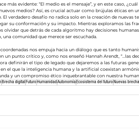
ce más evidente: “El medio es el mensaje”, y en este caso, ¿cuál
nuevos medios? Así, es crucial actuar como brújulas éticas en u
 El verdadero desafío no radica solo en la creación de nuevas te
ar su conformación y su impacto. Mientras exploramos las fract
s olvidar que detrás de cada algoritmo hay decisiones humanas,
do, una comunidad que merece ser escuchada. 
as coordenadas nos empuja hacia un diálogo que es tanto human
n un punto crítico y, como nos enseñó Hannah Arendt, “…las dec
ra definirán el tipo de legado que dejaremos a las futuras genera
en el que la inteligencia humana y la artificial coexistan armón
unda y un compromiso ético inquebrantable con nuestra human
n
Brecha digital
Futuro
Humanidad
Autonomía
Ecosistema del futuro
Nuevas brech