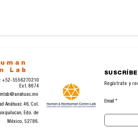
Google y su nueva
La 
aplicación Antigravedad
Inte
la 
esp
human
n Lab
SUSCRÍB
l: +52-5556270210
Regístrate y re
Ext. 8674
mlab@anahuac.mx
Email
ad Anáhuac 46, Col.
ixquilucan, Edo. de
México, 52786.