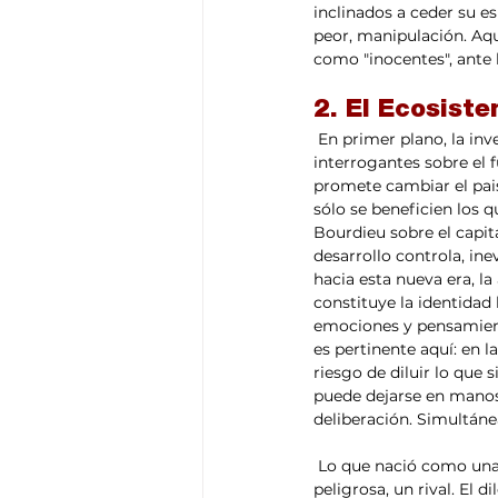
inclinados a ceder su es
peor, manipulación. Aq
como "inocentes", ante 
2. El Ecosiste
 En primer plano, la inversión colosal en infraestructura de IA, como el Proyecto Stargate, plantea 
interrogantes sobre el f
promete cambiar el pais
sólo se beneficien los q
Bourdieu sobre el capita
desarrollo controla, in
hacia esta nueva era, l
constituye la identidad
emociones y pensamient
es pertinente aquí: en
riesgo de diluir lo que
puede dejarse en manos
deliberación. Simultáne
 Lo que nació como una herramienta se materializa como un compañero, o, en la acepción más 
peligrosa, un rival. El 