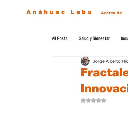
Anáhuac Labs
Acerca de
All Posts
Salud y Bienestar
Indu
Jorge Alberto Hi
Egresados
Inteligencia Artificia
Fractale
Diseño de futuro
Ética de la 
Innovac
Obtuvo NaN de 5 estre
Software del mes
Cursos