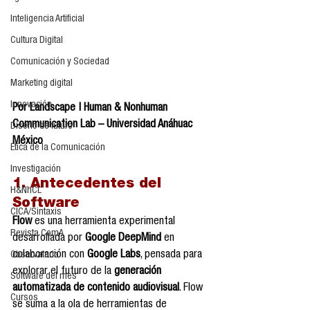
Inteligencia Artificial
Cultura Digital
Comunicación y Sociedad
Marketing digital
Innovación
Por Landscape | Human & Nonhuman 
Communication Lab – Universidad Anáhuac 
Diseño de futuro
México
Ética de la Comunicación
Investigación
1. Antecedentes del 
H&NhCL
Software
CICA/Sintaxis
Flow
 es una herramienta experimental 
Revista ComA
desarrollada por 
Google DeepMind
 en 
colaboración con 
Google Labs
, pensada para 
Observatorio
explorar el futuro de la 
generación 
Software del mes
automatizada de contenido audiovisual
. Flow 
Cursos
se suma a la ola de herramientas de 