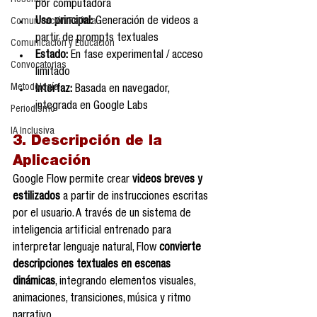
Reseñas
por computadora
Uso principal:
 Generación de videos a 
Comunicación Política
partir de prompts textuales
Comunicación y Educación
Estado:
 En fase experimental / acceso 
Convocatorias
limitado
Metodología
Interfaz:
 Basada en navegador, 
integrada en Google Labs
Periodismo
IA Inclusiva
3. Descripción de la 
Aplicación
Google Flow permite crear 
videos breves y 
estilizados
 a partir de instrucciones escritas 
por el usuario. A través de un sistema de 
inteligencia artificial entrenado para 
interpretar lenguaje natural, Flow 
convierte 
descripciones textuales en escenas 
dinámicas
, integrando elementos visuales, 
animaciones, transiciones, música y ritmo 
narrativo.