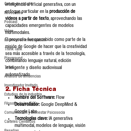
Casos de estudio
inteligencia artificial generativa, con un 
enfoque particular en la 
producción de 
Novedades
videos a partir de texto
, aprovechando las 
Podcast
capacidades emergentes de modelos 
Video
multimodales.
El proyecto fue concebido como parte de la 
Informes de investigación
misión de Google de hacer que la creatividad 
Think Tank
sea más accesible a través de la tecnología, 
Playground
combinando lenguaje natural, edición 
Tesis
inteligente y diseño audiovisual 
automatizado.
Análisis de tendencias
Investigador Invitado
2. Ficha Técnica
Estudios de la industria
Nombre del Software:
 Flow
Filosofía de las TIC´s
Desarrollador:
 Google DeepMind & 
Google Labs
Comunicación y Bienestar Psicosocia
Tecnologías clave:
 IA generativa 
Carteles Científicos
multimodal, modelos de lenguaje, visión 