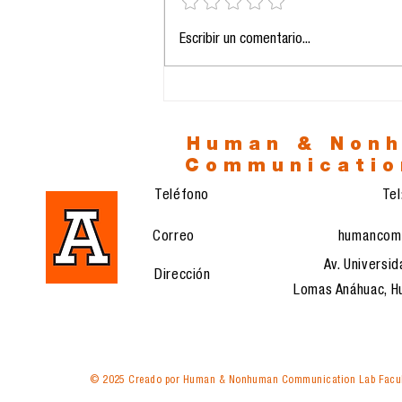
La prolongación de la
Escribir un comentario...
vida y el eclipse del
sentido: entre la
biotecnología y la era
del vacío
Human & Non
Communicatio
Teléfono
Te
Correo
humancom
Av. Universid
Dirección
Lomas Anáhuac, Hu
© 2025 Creado por Human & Nonhuman Communication Lab Facul