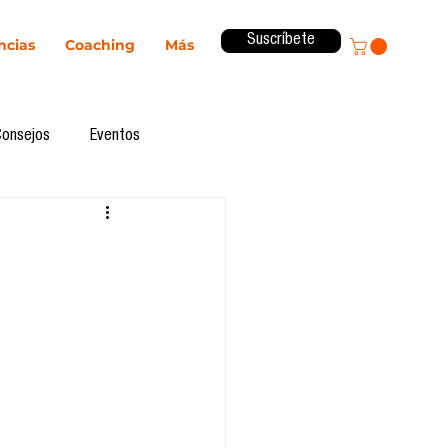
Suscríbete
ncias
Coaching
Más
Consejos
Eventos
ital
Innovación
Revista ComA
Observatorio
formes de investigación