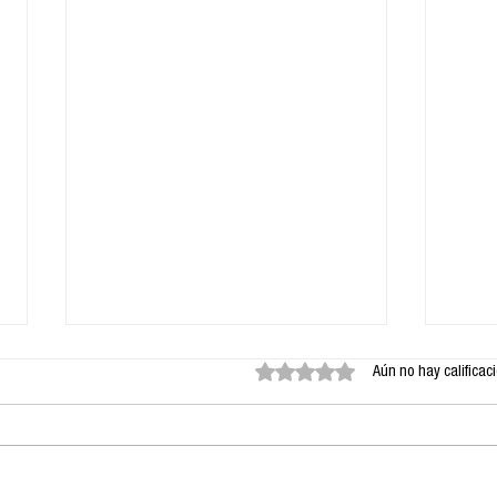
Obtuvo 0 de 5 estrellas.
Aún no hay calificac