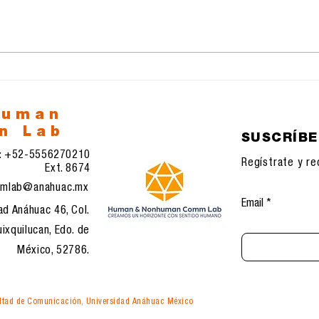
Google y su nueva
La 
aplicación Antigravedad
Inte
la 
esp
human
n Lab
SUSCRÍB
l: +52-5556270210
Regístrate y re
Ext. 8674
mlab@anahuac.mx
Email
ad Anáhuac 46, Col.
ixquilucan, Edo. de
México, 52786.
tad de Comunicación, Universidad Anáhuac México