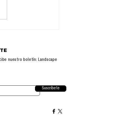
orfandad del Otro:
ligencia Artificial y
nueva soledad de la
ecie
ETE
cibe nuestro boletín: Landscape
Suscríbete