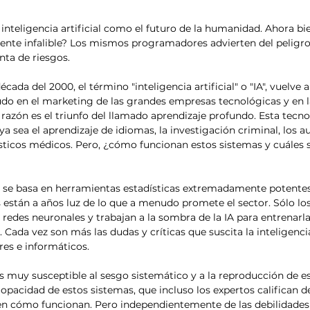
nteligencia artificial como el futuro de la humanidad. Ahora bien
mente infalible? Los mismos programadores advierten del peligro
enta de riesgos.
cada del 2000, el término "inteligencia artificial" o "IA", vuelve 
do en el marketing de las grandes empresas tecnológicas y en l
 razón es el triunfo del llamado aprendizaje profundo. Esta tecno
a sea el aprendizaje de idiomas, la investigación criminal, los au
sticos médicos. Pero, ¿cómo funcionan estos sistemas y cuáles 
o se basa en herramientas estadísticas extremadamente potentes
 están a años luz de lo que a menudo promete el sector. Sólo l
redes neuronales y trabajan a la sombra de la IA para entrenarla
 Cada vez son más las dudas y críticas que suscita la inteligencia 
res e informáticos.
es muy susceptible al sesgo sistemático y a la reproducción de e
opacidad de estos sistemas, que incluso los expertos califican de
n cómo funcionan. Pero independientemente de las debilidades