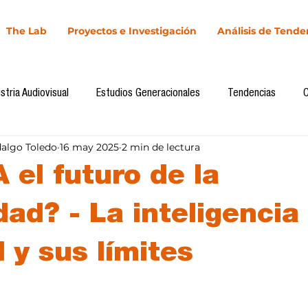
The Lab
Proyectos e Investigación
Análisis de Tende
stria Audiovisual
Estudios Generacionales
Tendencias
dalgo Toledo
16 may 2025
2 min de lectura
l
Cultura Digital
Comunicación y Sociedad
Marketing dig
A el futuro de la
Comunicación
Investigación
H&NhCL
CICA/Sintaxis
ad? - La inteligencia
al y sus límites
Casos de estudio
Novedades
Podcast
Video
In
llas.