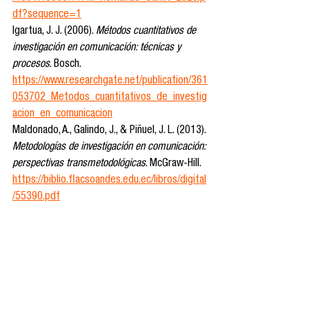
df?sequence=1
Igartua, J. J. (2006). 
Métodos cuantitativos de 
investigación en comunicación: técnicas y 
procesos
. Bosch. 
https://www.researchgate.net/publication/361
053702_Metodos_cuantitativos_de_investig
acion_en_comunicacion
Maldonado, A., Galindo, J., & Piñuel, J. L. (2013). 
Metodologías de investigación en comunicación: 
perspectivas transmetodológicas
. McGraw-Hill. 
https://biblio.flacsoandes.edu.ec/libros/digital
/55390.pdf
Pérez Pérez, C., y Perdomo, B. (2024). 
Inteligencia artificial en comunicación: una 
revisión bibliométrica en Web of Science. 
Investigación Bibliotecológica: archivonomía, 
bibliotecología e información
 38 (99): 165-185. 
http://dx.doi.org/10.22201/iibi.24488321xe.20