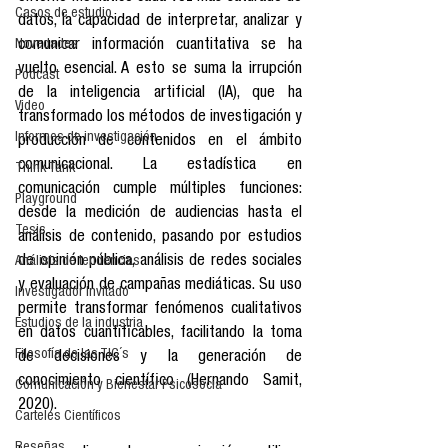
Casos de estudio
datos, la capacidad de interpretar, analizar y 
Novedades
comunicar información cuantitativa se ha 
vuelto esencial. A esto se suma la irrupción 
Podcast
de la inteligencia artificial (IA), que ha 
Video
transformado los métodos de investigación y 
Informes de investigación
producción de contenidos en el ámbito 
comunicacional. La estadística en 
Think Tank
comunicación cumple múltiples funciones: 
Playground
desde la medición de audiencias hasta el 
Tesis
análisis de contenido, pasando por estudios 
de opinión pública, análisis de redes sociales 
Análisis de tendencias
y evaluación de campañas mediáticas. Su uso 
Investigador Invitado
permite transformar fenómenos cualitativos 
Estudios de la industria
en datos cuantificables, facilitando la toma 
Filosofía de las TIC´s
de decisiones y la generación de 
conocimiento científico (Hernando Samit, 
Comunicación y Bienestar Psicosocia
2020).
Carteles Científicos