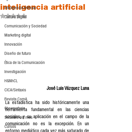
inteligencia artificial
Inteligencia Artificial
Obtuvo NaN de 5 estrellas.
Cultura Digital
Comunicación y Sociedad
Marketing digital
Innovación
Diseño de futuro
Ética de la Comunicación
Investigación
H&NhCL
José Luis Vázquez Luna
CICA/Sintaxis
Revista ComA
La estadística ha sido históricamente una 
Observatorio
herramienta fundamental en las ciencias 
sociales, y su aplicación en el campo de la 
Software del mes
comunicación no es la excepción. En un 
Cursos
entorno mediático cada vez más saturado de 