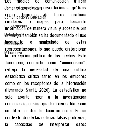
Reseñas
Los medios de comunicación utilizan 
frecuentemente representaciones gráficas 
Comunicación Política
como diagramas de barras, gráficos 
Comunicación y Educación
circulares o mapas para transmitir 
Convocatorias
información de manera visual y accesible. Sin 
Metodología
embargo, también se ha documentado el uso 
incorrecto o manipulado de estas 
Periodismo
representaciones, lo que puede distorsionar 
IA Inclusiva
la percepción pública de los hechos. Este 
fenómeno, conocido como "anumerismo", 
refleja la necesidad de una cultura 
estadística crítica tanto en los emisores 
como en los receptores de la información 
(Hernando Samit, 2020). La estadística no 
solo aporta rigor a la investigación 
comunicacional, sino que también actúa como 
un filtro contra la desinformación. En un 
contexto donde las noticias falsas proliferan, 
la capacidad de interpretar datos 