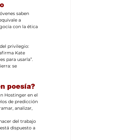
co
jóvenes saben 
quivale a 
ocia con la ética 
el privilegio: 
afirma Kate 
s para usarla”. 
erra: se 
en poesía?
n Hostinger en el 
los de predicción 
ramar, analizar, 
hacer del trabajo 
está dispuesto a 