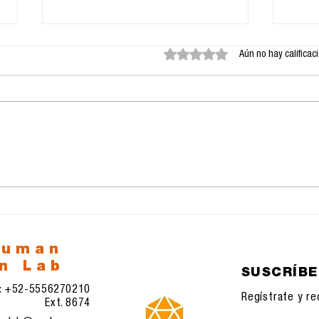
Obtuvo 0 de 5 estrellas.
Aún no hay calificac
Cartel de protesta:
La i
Constructivismo y
med
Agitprop, gramática
visual de la
comunicación política
human
n Lab
SUSCRÍB
l: +52-5556270210
Regístrate y re
Ext. 8674