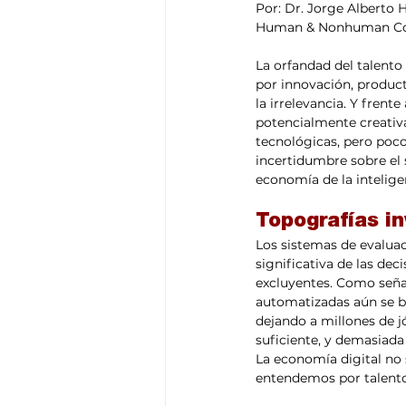
Por: Dr. Jorge Alberto 
Human & Nonhuman Com
La orfandad del talent
por innovación, product
la irrelevancia. Y fren
potencialmente creativa
tecnológicas, pero poco
incertidumbre sobre el s
economía de la inteligenc
Topografías in
Los sistemas de evaluac
significativa de las dec
excluyentes. Como seña
automatizadas aún se ba
dejando a millones de j
suficiente, y demasiada
La economía digital no 
entendemos por talento