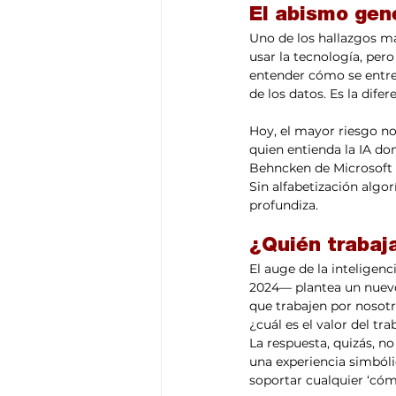
El abismo gene
Uno de los hallazgos má
usar la tecnología, per
entender cómo se entre
de los datos. Es la dife
Hoy, el mayor riesgo no 
quien entienda la IA do
Behncken de Microsoft P
Sin alfabetización algorí
profundiza.
¿Quién trabaj
El auge de la inteligen
2024— plantea un nuevo
que trabajen por nosotro
¿cuál es el valor del t
La respuesta, quizás, no
una experiencia simbóli
soportar cualquier ‘cómo