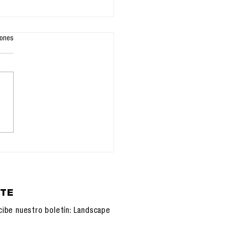
iones
nteligencia
iática
ETE
cibe nuestro boletín: Landscape