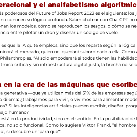
racional y el analfabetismo algorítmi
s poderosos del Future of Jobs Report 2023 es el siguiente: los 
o no conocen su lógica profunda. Saber chatear con ChatGPT no e
nan los modelos, cómo se reproducen los sesgos, o cómo se neg
rencia entre pilotar un dron y diseñar un código de vuelo.
es que la IA quite empleos, sino que los reparta según la lógica d
minará el mercado; quien no, quedará subordinado a ella. Como 
hilanthropies, “AI solo empoderará si todos tienen las habilidade
tmica crítica y sin infraestructura digital justa, la brecha no se ci
a en la era de las máquinas que escrib
cia generativa —que ya utilizan más del 51% de las empresas segú
 dilema: ¿trabajamos para vivir, o vivimos para alimentar mode
s? Si las inteligencias artificiales pueden escribir, diseñar, prog
rabajo humano?
 está en la productividad, sino en el sentido. En la posibilidad de 
ca, no solo funcional. Como lo sugiere Viktor Frankl, “el hombre 
’, si descubre un ‘para qué’”.