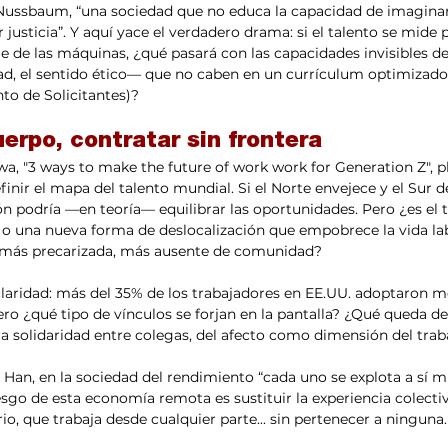
Nussbaum, “una sociedad que no educa la capacidad de imaginar 
justicia”. Y aquí yace el verdadero drama: si el talento se mide 
e de las máquinas, ¿qué pasará con las capacidades invisibles d
ad, el sentido ético— que no caben en un currículum optimizado
to de Solicitantes)?
uerpo, contratar sin frontera
, "3 ways to make the future of work work for Generation Z", p
finir el mapa del talento mundial. Si el Norte envejece y el Sur 
ión podría —en teoría— equilibrar las oportunidades. Pero ¿es el
 o una nueva forma de deslocalización que empobrece la vida lab
más precarizada, más ausente de comunidad?
 claridad: más del 35% de los trabajadores en EE.UU. adoptaron 
ro ¿qué tipo de vínculos se forjan en la pantalla? ¿Qué queda de
la solidaridad entre colegas, del afecto como dimensión del trab
an, en la sociedad del rendimiento “cada uno se explota a sí m
iesgo de esta economía remota es sustituir la experiencia colectiv
o, que trabaja desde cualquier parte... sin pertenecer a ninguna.