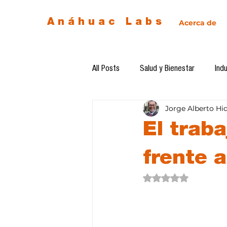
Anáhuac Labs
Acerca de
All Posts
Salud y Bienestar
Indu
Jorge Alberto Hi
Egresados
Inteligencia Artificia
El traba
Diseño de futuro
Ética de la 
frente a
Obtuvo NaN de 5 estre
Software del mes
Cursos