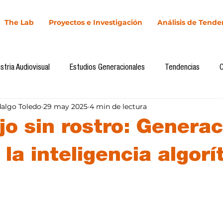
The Lab
Proyectos e Investigación
Análisis de Tende
stria Audiovisual
Estudios Generacionales
Tendencias
dalgo Toledo
29 may 2025
4 min de lectura
l
Cultura Digital
Comunicación y Sociedad
Marketing dig
jo sin rostro: Genera
Comunicación
Investigación
H&NhCL
CICA/Sintaxis
 la inteligencia algor
llas.
Casos de estudio
Novedades
Podcast
Video
In