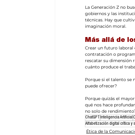
La Generación Z no busc
gobiernos y las institu
técnicas. Hay que cultiva
imaginación moral.
Más allá de lo
Crear un futuro laboral
contratación o programa
rescatar su dimensión re
cuánto produce el traba
Porque si el talento se
puede ofrecer?
Porque quizás el mayor d
qué nos hace profundam
no solo de rendimiento
ChatGPT
Inteligencia Artificial
C
Alfabetización digital crítica y
Ética de la Comunicac