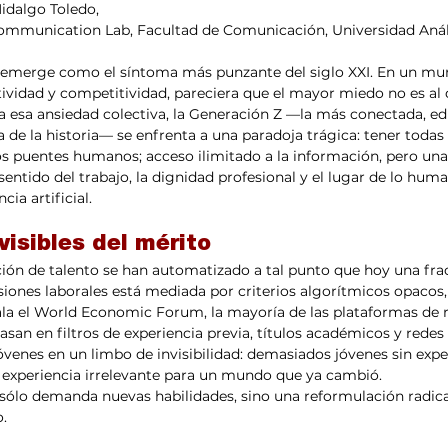
Hidalgo Toledo,
munication Lab, Facultad de Comunicación, Universidad Aná
o emerge como el síntoma más punzante del siglo XXI. En un m
ividad y competitividad, pareciera que el mayor miedo no es al 
te a esa ansiedad colectiva, la Generación Z —la más conectada, e
 de la historia— se enfrenta a una paradoja trágica: tener todas
s puentes humanos; acceso ilimitado a la información, pero una
entido del trabajo, la dignidad profesional y el lugar de lo huma
ia artificial.
visibles del mérito
ión de talento se han automatizado a tal punto que hoy una fra
isiones laborales está mediada por criterios algorítmicos opacos, 
la el World Economic Forum, la mayoría de las plataformas de 
san en filtros de experiencia previa, títulos académicos y redes
óvenes en un limbo de invisibilidad: demasiados jóvenes sin expe
 experiencia irrelevante para un mundo que ya cambió.
sólo demanda nuevas habilidades, sino una reformulación radica
. 