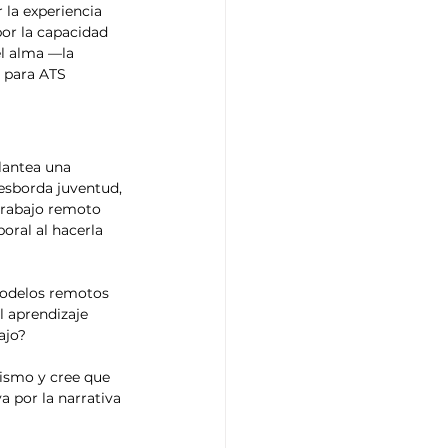
la experiencia 
por la capacidad 
el alma —la 
 para ATS  
lantea una 
desborda juventud, 
 trabajo remoto 
oral al hacerla 
modelos remotos 
l aprendizaje 
ajo?
ismo y cree que 
a por la narrativa 