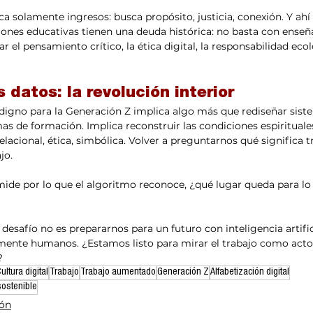
a solamente ingresos: busca propósito, justicia, conexión. Y ahí 
ciones educativas tienen una deuda histórica: no basta con enseñ
r el pensamiento crítico, la ética digital, la responsabilidad ecol
s datos: la revolución interior
 digno para la Generación Z implica algo más que rediseñar sist
s de formación. Implica reconstruir las condiciones espirituales
lacional, ética, simbólica. Volver a preguntarnos qué significa tr
jo.
 mide por lo que el algoritmo reconoce, ¿qué lugar queda para lo
esafío no es prepararnos para un futuro con inteligencia artifici
ente humanos. ¿Estamos listo para mirar el trabajo como acto
?
ultura digital
Trabajo
Trabajo aumentado
Generación Z
Alfabetización digital
 sostenible
ión