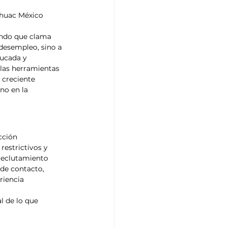
huac México
undo que clama 
desempleo, sino a 
ducada y 
 las herramientas 
 creciente 
no en la 
cción 
restrictivos y 
reclutamiento 
 de contacto, 
riencia 
l de lo que 