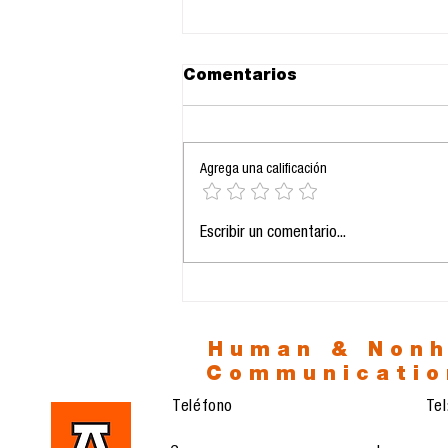
Comentarios
Agrega una calificación
La orfandad del Otro:
Escribir un comentario...
Inteligencia Artificial y
la nueva soledad de la
especie
Human & Non
Communicatio
Teléfono
Te