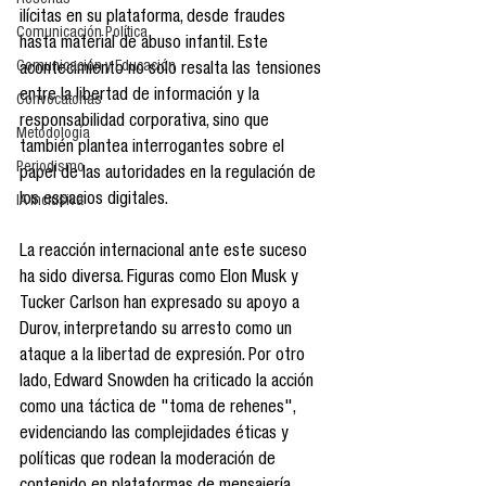
Reseñas
ilícitas en su plataforma, desde fraudes 
Comunicación Política
hasta material de abuso infantil. Este 
Comunicación y Educación
acontecimiento no solo resalta las tensiones 
entre la libertad de información y la 
Convocatorias
responsabilidad corporativa, sino que 
Metodología
también plantea interrogantes sobre el 
Periodismo
papel de las autoridades en la regulación de 
los espacios digitales.
IA Inclusiva
La reacción internacional ante este suceso 
ha sido diversa. Figuras como Elon Musk y 
Tucker Carlson han expresado su apoyo a 
Durov, interpretando su arresto como un 
ataque a la libertad de expresión. Por otro 
lado, Edward Snowden ha criticado la acción 
como una táctica de "toma de rehenes", 
evidenciando las complejidades éticas y 
políticas que rodean la moderación de 