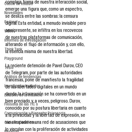
compleja trama de nuestra interacción social, 
Casos de estudio
emerge una figura que, como un espectro, 
Novedades
se desliza entre las sombras: la censura 
Podcast
digital. Esta entidad, a menudo invisible pero 
omnipresente, se infiltra en los recovecos 
Video
de nuestras plataformas de comunicación, 
Informes de investigación
alterando el flujo de información y, con ello, 
Think Tank
la esencia misma de nuestra libertad.
Playground
La reciente detención de Pavel Durov, CEO 
Tesis
de Telegram, por parte de las autoridades 
Análisis de tendencias
francesas, pone de manifiesto la fragilidad 
Investigador Invitado
de las libertades digitales en un mundo 
donde la información se ha convertido en un 
Estudios de la industria
bien preciado y, a veces, peligroso. Durov, 
Filosofía de las TIC´s
conocido por su postura libertaria en cuanto 
Comunicación y Bienestar Psicosocia
a la privacidad y la libertad de expresión, se 
vio atrapado en una red de acusaciones que 
Carteles Científicos
lo vinculan con la proliferación de actividades 