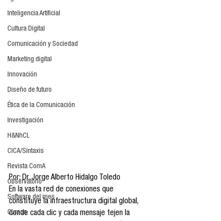
Inteligencia Artificial
Cultura Digital
Comunicación y Sociedad
Marketing digital
Innovación
Diseño de futuro
Ética de la Comunicación
Investigación
H&NhCL
CICA/Sintaxis
Revista ComA
Por: Dr. Jorge Alberto Hidalgo Toledo
Observatorio
En la vasta red de conexiones que 
Software del mes
constituye la infraestructura digital global, 
Cursos
donde cada clic y cada mensaje tejen la 