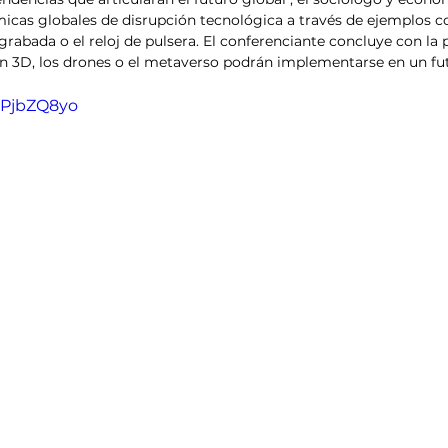
esis
Análisis de tendencias
ámicas globales de disrupción tecnológica a través de ejemplos c
grabada o el reloj de pulsera. El conferenciante concluye con la 
n 3D, los drones o el metaverso podrán implementarse en un fu
rPjbZQ8yo