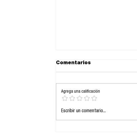
Comentarios
Agrega una calificación
Día de Muertos:
Escribir un comentario...
Comunicación, Tradición
y Viralidad de una
Memoria Viva