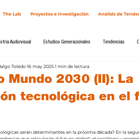
The Lab
Proyectos e Investigación
Análisis de Tende
stria Audiovisual
Estudios Generacionales
Tendencias
dalgo Toledo
16 may 2025
1 min de lectura
l
Cultura Digital
Comunicación y Sociedad
Marketing dig
o Mundo 2030 (II): La
Comunicación
Investigación
H&NhCL
CICA/Sintaxis
ión tecnológica en el 
Casos de estudio
Novedades
Podcast
Video
In
llas.
ológicas serán determinantes en la próxima década? En la segu
endencias que articularán el futuro global", el sociólogo y econo