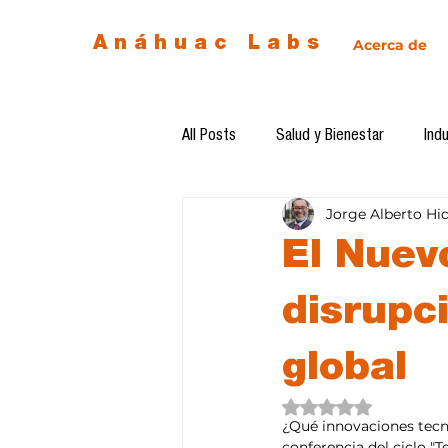
Anáhuac Labs
Acerca de
All Posts
Salud y Bienestar
Indu
Jorge Alberto Hi
Egresados
Inteligencia Artificia
El Nuev
Diseño de futuro
Ética de la 
disrupc
global
Software del mes
Cursos
Obtuvo NaN de 5 estre
¿Qué innovaciones tecn
conferencia del ciclo "T