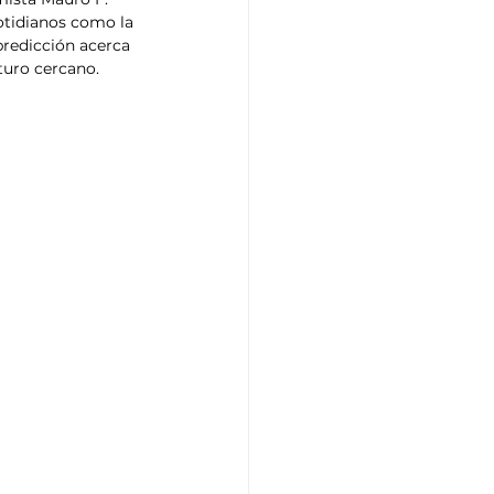
otidianos como la 
predicción acerca 
turo cercano.