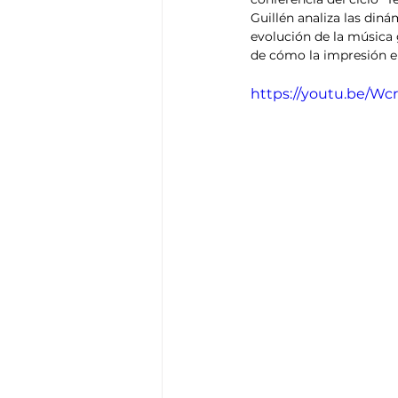
Think Tank
Playground
T
Guillén analiza las din
evolución de la música 
de cómo la impresión e
https://youtu.be/Wc