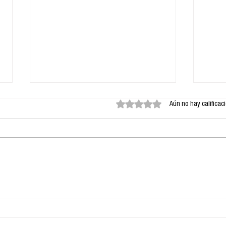
Obtuvo 0 de 5 estrellas.
Aún no hay calificac
Comunicación Política y
Cha
Seguridad Nacional: Un
Fut
Análisis de Tendencias
Enc
de Búsqueda en México
la 