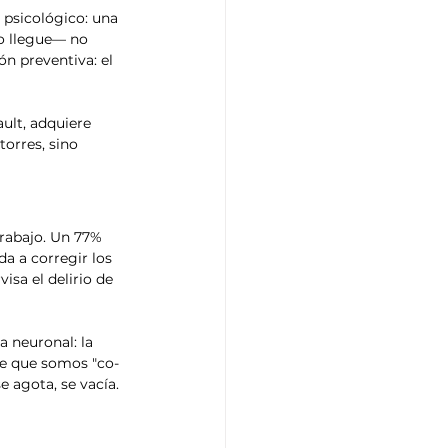
 psicológico: una 
o llegue— no 
n preventiva: el 
ult, adquiere 
orres, sino 
trabajo. Un 77% 
a a corregir los 
isa el delirio de 
 neuronal: la 
te que somos "co-
e agota, se vacía.