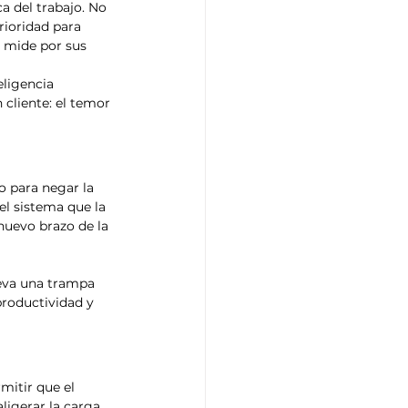
a del trabajo. No 
rioridad para 
 mide por sus 
eligencia 
 cliente: el temor 
o para negar la 
el sistema que la 
 nuevo brazo de la 
leva una trampa 
productividad y 
mitir que el 
ligerar la carga 