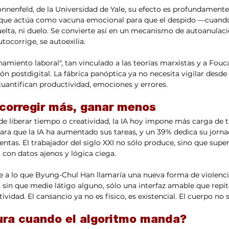
nnenfeld, de la Universidad de Yale, su efecto es profundamente
 que actúa como vacuna emocional para que el despido —cuand
uelta, ni duelo. Se convierte así en un mecanismo de autoanulació
utocorrige, se autoexilia.
namiento laboral", tan vinculado a las teorías marxistas y a Fouca
 postdigital. La fábrica panóptica ya no necesita vigilar desde t
uantifican productividad, emociones y errores.
 corregir más, ganar menos
de liberar tiempo o creatividad, la IA hoy impone más carga de 
lara que la IA ha aumentado sus tareas, y un 39% dedica su jornad
ntas. El trabajador del siglo XXI no sólo produce, sino que superv
con datos ajenos y lógica ciega.
 a lo que Byung-Chul Han llamaría una nueva forma de violencia
 sin que medie látigo alguno, sólo una interfaz amable que repi
ividad. El cansancio ya no es físico, es existencial. El cuerpo no s
ura cuando el algoritmo manda?