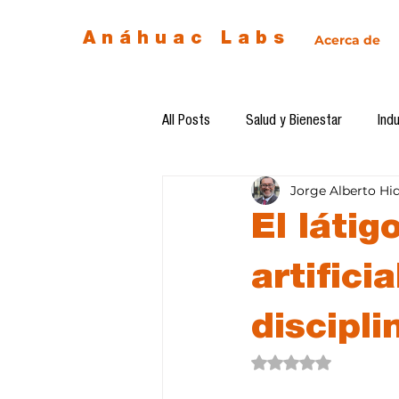
Anáhuac Labs
Acerca de
All Posts
Salud y Bienestar
Indu
Jorge Alberto Hi
Egresados
Inteligencia Artificia
El látig
Diseño de futuro
Ética de la 
artifici
discipli
Software del mes
Cursos
Obtuvo NaN de 5 estre