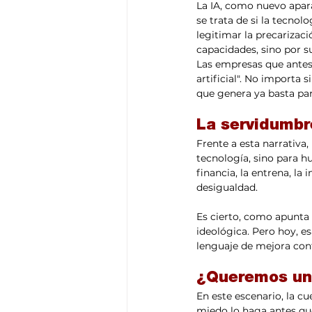
La IA, como nuevo aparat
se trata de si la tecno
legitimar la precarizac
capacidades, sino por 
Las empresas que antes 
artificial". No importa 
que genera ya basta para
La servidumbre
Frente a esta narrativa
tecnología, sino para h
financia, la entrena, la
desigualdad.
Es cierto, como apunta 
ideológica. Pero hoy, e
lenguaje de mejora con
¿Queremos un f
En este escenario, la cu
miedo lo haga antes que