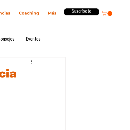
Suscríbete
ncias
Coaching
Más
Consejos
Eventos
ital
Innovación
ncia
Revista ComA
Observatorio
formes de investigación