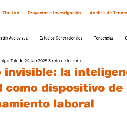
The Lab
Proyectos e Investigación
Análisis de Tende
stria Audiovisual
Estudios Generacionales
Tendencias
dalgo Toledo
24 jun 2025
3 min de lectura
l
Cultura Digital
Comunicación y Sociedad
Marketing dig
o invisible: la intelige
Comunicación
Investigación
H&NhCL
CICA/Sintaxis
al como dispositivo de
namiento laboral
Casos de estudio
Novedades
Podcast
Video
In
llas.