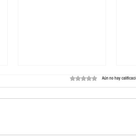
Obtuvo 0 de 5 estrellas.
Aún no hay calificac
Cartel de protesta:
La i
Constructivismo y
med