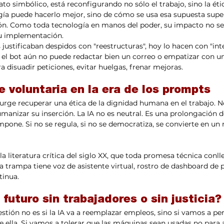
o simbólico, está reconfigurando no sólo el trabajo, sino la étic
logía puede hacerlo mejor, sino de cómo se usa esa supuesta supe
ión. Como toda tecnología en manos del poder, su impacto no se
su implementación.
justificaban despidos con "reestructuras", hoy lo hacen con "int
si el bot aún no puede redactar bien un correo o empatizar con un
 disuadir peticiones, evitar huelgas, frenar mejoras.
 voluntaria en la era de los prompts
, urge recuperar una ética de la dignidad humana en el trabajo. N
umanizar su inserción. La IA no es neutral. Es una prolongación d
 impone. Si no se regula, si no se democratiza, se convierte en un
la literatura crítica del siglo XX, que toda promesa técnica conl
sa trampa tiene voz de asistente virtual, rostro de dashboard de 
tinua.
uturo sin trabajadores o sin justicia?
estión no es si la IA va a reemplazar empleos, sino si vamos a per
 ella. Si vamos a tolerar que las máquinas sean usadas no para a