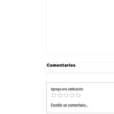
Comentarios
Agrega una calificación
La orfandad del Otro:
Escribir un comentario...
Inteligencia Artificial y