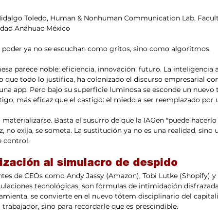
o Hidalgo Toledo, Human & Nonhuman Communication Lab, Facult
idad Anáhuac México
e poder ya no se escuchan como gritos, sino como algoritmos.
esa parece noble: eficiencia, innovación, futuro. La inteligencia ar
que todo lo justifica, ha colonizado el discurso empresarial con 
una app. Pero bajo su superficie luminosa se esconde un nuevo t
átigo, más eficaz que el castigo: el miedo a ser reemplazado por
materializarse. Basta el susurro de que la IAGen "puede hacerlo 
z, no exija, se someta. La sustitución ya no es una realidad, sino 
 control.
ización al simulacro de despido
ntes de CEOs como Andy Jassy (Amazon), Tobi Lutke (Shopify) y 
laciones tecnológicas: son fórmulas de intimidación disfrazada
amienta, se convierte en el nuevo tótem disciplinario del capital
l trabajador, sino para recordarle que es prescindible.