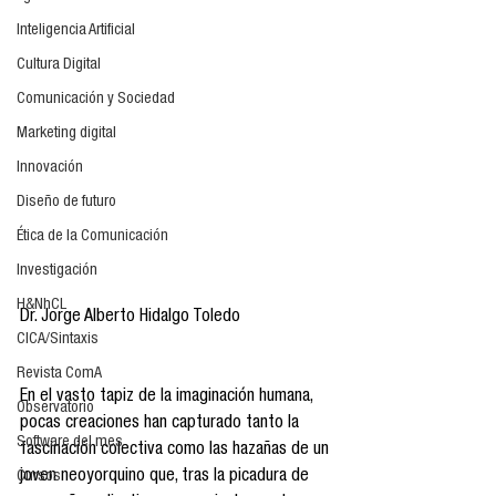
Inteligencia Artificial
Cultura Digital
Comunicación y Sociedad
Marketing digital
Innovación
Diseño de futuro
Ética de la Comunicación
Investigación
H&NhCL
Dr. Jorge Alberto Hidalgo Toledo
CICA/Sintaxis
Revista ComA
En el vasto tapiz de la imaginación humana, 
Observatorio
pocas creaciones han capturado tanto la 
Software del mes
fascinación colectiva como las hazañas de un 
joven neoyorquino que, tras la picadura de 
Cursos