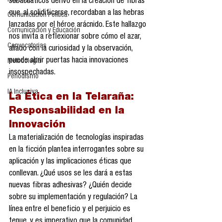
Reseñas
subacuáticos derivó en la creación de fibras 
que, al solidificarse, recordaban a las hebras 
Comunicación Política
lanzadas por el héroe arácnido. Este hallazgo 
Comunicación y Educación
nos invita a reflexionar sobre cómo el azar, 
Convocatorias
aliado con la curiosidad y la observación, 
puede abrir puertas hacia innovaciones 
Metodología
insospechadas.
Periodismo
IA Inclusiva
La Ética en la Telaraña: 
Responsabilidad en la 
Innovación
La materialización de tecnologías inspiradas 
en la ficción plantea interrogantes sobre su 
aplicación y las implicaciones éticas que 
conllevan. ¿Qué usos se les dará a estas 
nuevas fibras adhesivas? ¿Quién decide 
sobre su implementación y regulación? La 
línea entre el beneficio y el perjuicio es 
tenue, y es imperativo que la comunidad 