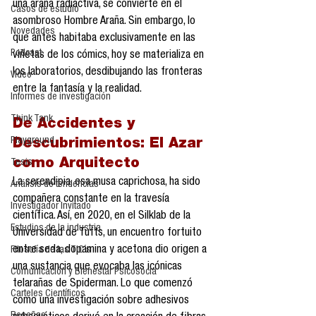
una araña radiactiva, se convierte en el 
Casos de estudio
asombroso Hombre Araña. Sin embargo, lo 
Novedades
que antes habitaba exclusivamente en las 
Podcast
viñetas de los cómics, hoy se materializa en 
los laboratorios, desdibujando las fronteras 
Video
entre la fantasía y la realidad. 
Informes de investigación
Think Tank
De Accidentes y 
Playground
Descubrimientos: El Azar 
como Arquitecto
Tesis
La serendipia, esa musa caprichosa, ha sido 
Análisis de tendencias
compañera constante en la travesía 
Investigador Invitado
científica. Así, en 2020, en el Silklab de la 
Estudios de la industria
Universidad de Tufts, un encuentro fortuito 
entre seda, dopamina y acetona dio origen a 
Filosofía de las TIC´s
una sustancia que evocaba las icónicas 
Comunicación y Bienestar Psicosocia
telarañas de Spiderman. Lo que comenzó 
Carteles Científicos
como una investigación sobre adhesivos 