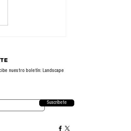
oturfing y
ulacros que usan al
ueño comercio: “No
bajen la cortina”
nte al impuesto
udable
ETE
cibe nuestro boletín: Landscape
Suscríbete