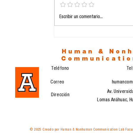
En China “Sin título, no
Escribir un comentario...
opines”: ¿Control o
responsabilidad digital?
Human & Non
Communicatio
Teléfono
Te
Correo
humancom
Av. Universid
Dirección
Lomas Anáhuac, Hu
© 2025 Creado por Human & Nonhuman Communication Lab Facul