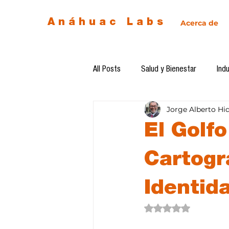
Anáhuac Labs
Acerca de
All Posts
Salud y Bienestar
Indu
Jorge Alberto Hi
Egresados
Inteligencia Artificia
El Golf
Diseño de futuro
Ética de la 
Cartogra
Identid
Software del mes
Cursos
Obtuvo NaN de 5 estre