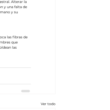
tral. Alterar la 
n y una falta de 
umano y su 
ca las fibras de 
nombres que 
oldean las 
Ver todo