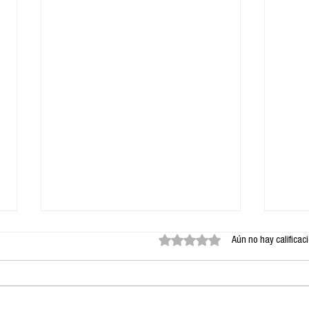
Obtuvo 0 de 5 estrellas.
Aún no hay calificac