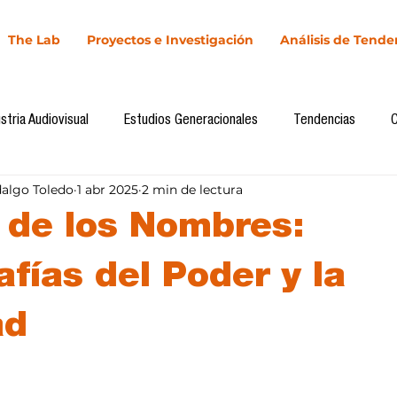
The Lab
Proyectos e Investigación
Análisis de Tende
stria Audiovisual
Estudios Generacionales
Tendencias
dalgo Toledo
1 abr 2025
2 min de lectura
l
Cultura Digital
Comunicación y Sociedad
Marketing dig
o de los Nombres:
Comunicación
Investigación
H&NhCL
CICA/Sintaxis
fías del Poder y la
ad
Casos de estudio
Novedades
Podcast
Video
In
llas.