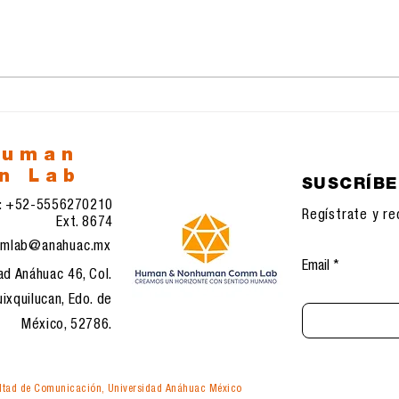
Tácticas de resistencia:
Astr
Mujeres afganas,
sim
lectura clandestina y la
peq
mirada occidental
nos 
feminista
fre
sal
human
n Lab
SUSCRÍB
l: +52-5556270210
Regístrate y re
Ext. 8674
mlab@anahuac.mx
Email
ad Anáhuac 46, Col.
ixquilucan, Edo. de
México, 52786.
tad de Comunicación, Universidad Anáhuac México