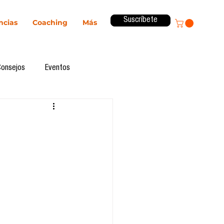
Suscríbete
ncias
Coaching
Más
Consejos
Eventos
ital
Innovación
Revista ComA
Observatorio
formes de investigación