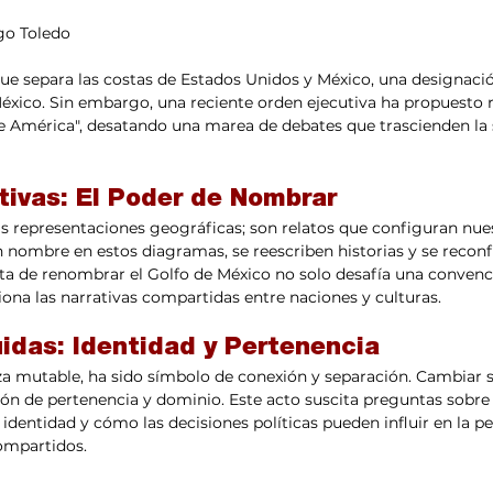
go Toledo
 que separa las costas de Estados Unidos y México, una designac
 México. Sin embargo, una reciente orden ejecutiva ha propuesto
e América", desatando una marea de debates que trascienden la 
tivas: El Poder de Nombrar
 representaciones geográficas; son relatos que configuran nu
n nombre en estos diagramas, se reescriben historias y se recon
ta de renombrar el Golfo de México no solo desafía una convenci
ona las narrativas compartidas entre naciones y culturas.
uidas: Identidad y Pertenencia
eza mutable, ha sido símbolo de conexión y separación. Cambiar
ión de pertenencia y dominio. Este acto suscita preguntas sobre
identidad y cómo las decisiones políticas pueden influir en la p
ompartidos.