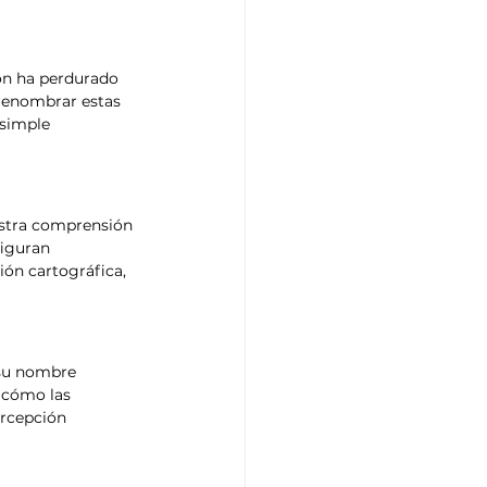
ión ha perdurado 
 renombrar estas 
simple 
estra comprensión 
figuran 
ón cartográfica, 
 su nombre 
 cómo las 
ercepción 