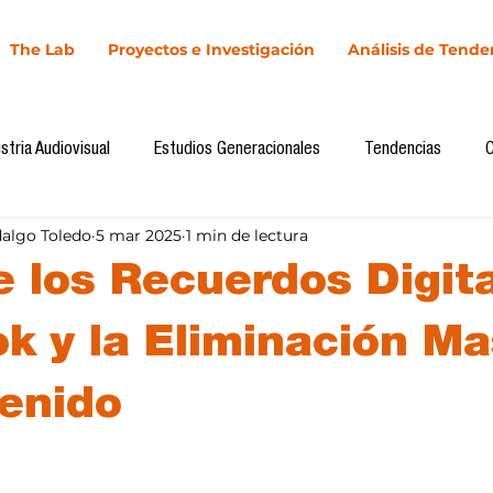
The Lab
Proyectos e Investigación
Análisis de Tende
stria Audiovisual
Estudios Generacionales
Tendencias
dalgo Toledo
5 mar 2025
1 min de lectura
l
Cultura Digital
Comunicación y Sociedad
Marketing dig
e los Recuerdos Digita
Comunicación
Investigación
H&NhCL
CICA/Sintaxis
k y la Eliminación Ma
enido
Casos de estudio
Novedades
Podcast
Video
In
llas.