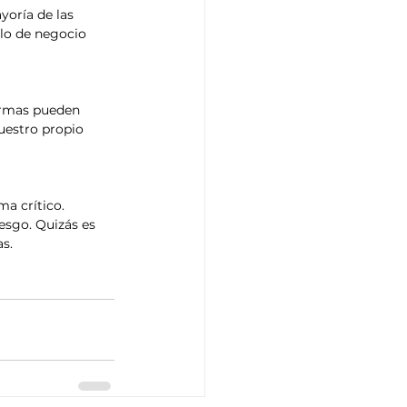
oría de las 
lo de negocio 
formas pueden 
uestro propio 
a crítico. 
esgo. Quizás es 
s.