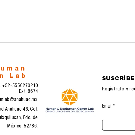
El día que se cayó el
La l
satélite e internet:
rede
anatomía de una
en 
civilización sin copia de
seguridad
human
n Lab
SUSCRÍB
l: +52-5556270210
Regístrate y re
Ext. 8674
mlab@anahuac.mx
Email
ad Anáhuac 46, Col.
ixquilucan, Edo. de
México, 52786.