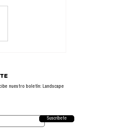
ectura exclusiva de
s sociales, a la alza
México
ETE
cibe nuestro boletín: Landscape
Suscríbete