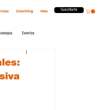
Suscríbete
ncias
Coaching
Más
Consejos
Eventos
ital
Innovación
les:
Revista ComA
Observatorio
siva
formes de investigación