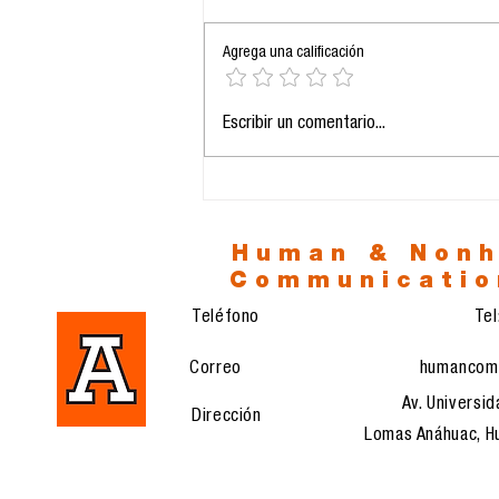
Agrega una calificación
La prolongación de la
Escribir un comentario...
vida y el eclipse del
sentido: entre la
biotecnología y la era
del vacío
Human & Non
Communicatio
Teléfono
Te
Correo
humancom
Av. Universid
Dirección
Lomas Anáhuac, Hu