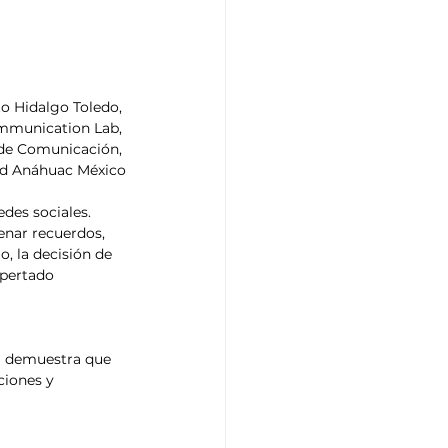
to Hidalgo Toledo, 
unication Lab, 
de Comunicación, 
ad Anáhuac México
des sociales. 
enar recuerdos, 
 la decisión de 
pertado 
da demuestra que 
ciones y 