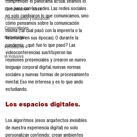
Reseñas
comprender el panorama actual. Veamos lo 
que pasa con las redes. Las redes sociales 
Comunicación Política
no solo cambiaron lo que comunicamos, sino 
Comunicación y Educación
cómo pensamos sobre la comunicación 
Convocatorias
misma (tal cual pasó con la imprenta o la 
Metodología
televisión en sus épocas). O durante la 
pandemia, ¿qué fue lo que pasó? Las 
Periodismo
videoconferencias sustituyeron las 
IA Inclusiva
reuniones presenciales y crearon un nuevo 
lenguaje corporal digital, nuevas normas 
sociales y nuevas formas de procesamiento 
mental. Eso me interesa y es lo que ando 
estudiando.
Los espacios digitales.
Los algoritmos (esos arquitectos invisibles 
de nuestra experiencia digital) no solo 
personalizan contenido; crean ambientes 