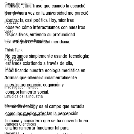
Casos de estudio
mensaje". Una frase que cuando la escuché 
por primera vez en la universidad me pareció 
Novedades
abstracta, casi poética. Hoy, mientras 
Podcast
observo cómo interactuamos con nuestros 
Video
dispositivos, entiendo su profundidad 
Informes de investigación
estratégica con claridad meridiana.
Think Tank
No estamos simplemente usando tecnología; 
Playground
estamos existiendo a través de ella, 
Tesis
modificando nuestra ecología mediática en 
formas que alteran fundamentalmente 
Análisis de tendencias
nuestra percepción, cognición y 
Investigador Invitado
comportamiento social.
Estudios de la industria
Filosofía de las TIC´s
La media ecology es el campo que estudia 
cómo los medios afectan la percepción 
Comunicación y Bienestar Psicosocia
humana y considero que se ha convertido en 
Carteles Científicos
una herramienta fundamental para 