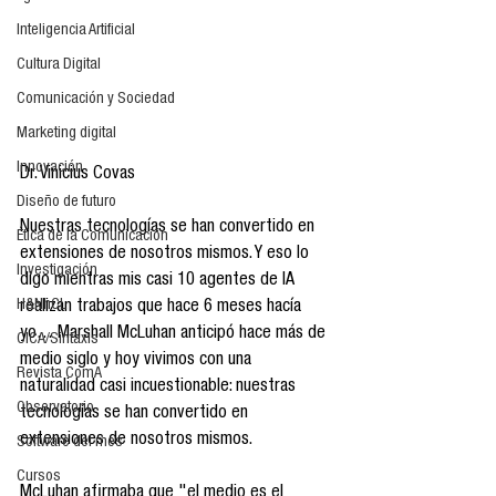
Inteligencia Artificial
Cultura Digital
Comunicación y Sociedad
Marketing digital
Innovación
Dr. Vinicius Covas
Diseño de futuro
Nuestras tecnologías se han convertido en 
Ética de la Comunicación
extensiones de nosotros mismos. Y eso lo 
Investigación
digo mientras mis casi 10 agentes de IA 
H&NhCL
realizan trabajos que hace 6 meses hacía 
yo… Marshall McLuhan anticipó hace más de 
CICA/Sintaxis
medio siglo y hoy vivimos con una 
Revista ComA
naturalidad casi incuestionable: nuestras 
Observatorio
tecnologías se han convertido en 
extensiones de nosotros mismos.
Software del mes
Cursos
McLuhan afirmaba que "el medio es el 