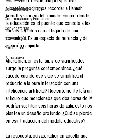
Reseñas
colectividad. Desde una perspectiva 
filosófica, podríamos recordar a Hannah 
Comunicación Política
Arendt y su idea del “mundo común” donde 
Comunicación y Educación
la educación es el puente que conecta a los 
Convocatorias
nuevos llegados con el legado de una 
Metodología
comunidad. Es un espacio de herencia y de 
creación conjunta.
Periodismo
IA Inclusiva
Ahora bien, en este tapiz de significados 
surge la pregunta contemporánea: ¿qué 
sucede cuando ese viaje se simplifica al 
reducirlo a la pura interacción con una 
inteligencia artificial? Recientemente leía un 
artículo que mencionaba que dos horas de IA 
podrían sustituir seis horas de aula, esto nos 
plantea un desafío profundo. ¿Qué se pierde 
en esa traducción del modelo educativo?
La respuesta, quizás, radica en aquello que 