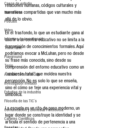
Casos de estudio
relaciones humanas, códigos culturales y 
narrativas compartidas que van mucho más 
Novedades
allá de lo obvio.
Podcast
Video
En el trasfondo, lo que un estudiante gana al 
Informes de investigación
asistir a un centro educativo no se limita a la 
transmisión de conocimientos formales. Aquí 
Think Tank
podríamos evocar a McLuhan, pero no desde 
Playground
su frase más conocida, sino desde su 
Tesis
comprensión del entorno educativo como un 
“ambiente total” que moldea nuestra 
Análisis de tendencias
percepción. No es solo lo que se enseña, 
Investigador Invitado
sino el cómo se teje una experiencia vital y 
Estudios de la industria
simbólica.
Filosofía de las TIC´s
La escuela es un rito de paso moderno, un 
Comunicación y Bienestar Psicosocia
lugar donde se construye la identidad y se 
Carteles Científicos
articula el sentido de pertenencia a una 