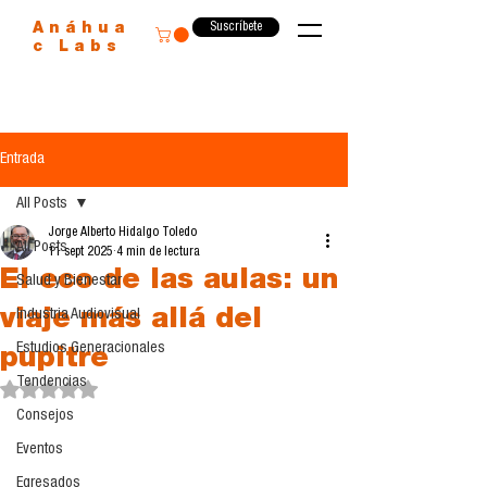
Suscríbete
Anáhua
c Labs
Entrada
All Posts
Jorge Alberto Hidalgo Toledo
All Posts
11 sept 2025
4 min de lectura
El eco de las aulas: un
Salud y Bienestar
viaje más allá del
Industria Audiovisual
Estudios Generacionales
pupitre
Tendencias
Obtuvo NaN de 5 estrellas.
Consejos
Eventos
Egresados