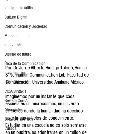
Inteligencia Artificial
Cultura Digital
Comunicación y Sociedad
Marketing digital
Innovación
Diseño de futuro
Ética de la Comunicación
Por: Dr. Jorge Alberto Hidalgo Toledo, Human 
Investigación
& Nonhuman Communication Lab, Facultad de 
H&NhCL
Comunicación, Universidad Anáhuac México.
CICA/Sintaxis
Imaginemos por un instante que cada 
Revista ComA
escuela es un microcosmos, un universo 
Observatorio
simbólico donde la humanidad ha decidido 
invertir sus anhelos de conocimiento. 
Software del mes
Estudiar en una escuela no es solo sentarse 
Cursos
en un pupitre: es adentrarse en un tejido de 