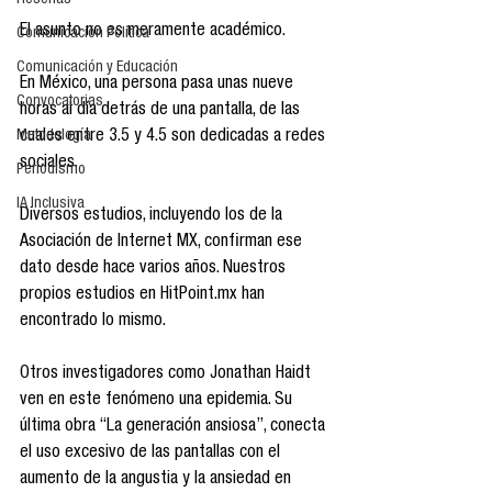
Reseñas
El asunto no es meramente académico.
Comunicación Política
Comunicación y Educación
En México, una persona pasa unas nueve 
Convocatorias
horas al día detrás de una pantalla, de las 
Metodología
cuales entre 3.5 y 4.5 son dedicadas a redes 
sociales.
Periodismo
IA Inclusiva
Diversos estudios, incluyendo los de la 
Asociación de Internet MX, confirman ese 
dato desde hace varios años. Nuestros 
propios estudios en HitPoint.mx han 
encontrado lo mismo.
Otros investigadores como Jonathan Haidt 
ven en este fenómeno una epidemia. Su 
última obra “La generación ansiosa”, conecta 
el uso excesivo de las pantallas con el 
aumento de la angustia y la ansiedad en 