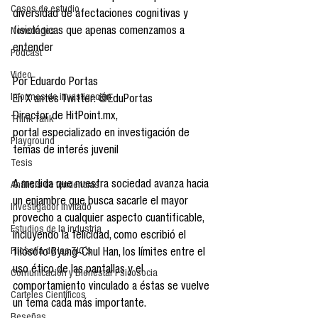
Casos de estudio
diversidad de afectaciones cognitivas y 
fisiológicas que apenas comenzamos a 
Novedades
entender
Podcast
Video
Por Eduardo Portas
Informes de investigación
En X antes Twitter: @EduPortas
Director de HitPoint.mx, 
Think Tank
portal especializado en investigación de 
Playground
temas de interés juvenil
Tesis
A medida que nuestra sociedad avanza hacia 
Análisis de tendencias
un enjambre que busca sacarle el mayor 
Investigador Invitado
provecho a cualquier aspecto cuantificable, 
Estudios de la industria
incluyendo la felicidad, como escribió el 
Filosofía de las TIC´s
filósofo Byung-Chul Han, los límites entre el 
uso ético de las pantallas y el 
Comunicación y Bienestar Psicosocia
comportamiento vinculado a éstas se vuelve 
Carteles Científicos
un tema cada más importante.