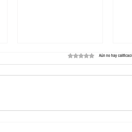
Obtuvo 0 de 5 estrellas.
Aún no hay calificac
Google y su nueva
La 
aplicación Antigravedad
Inte
la 
esp