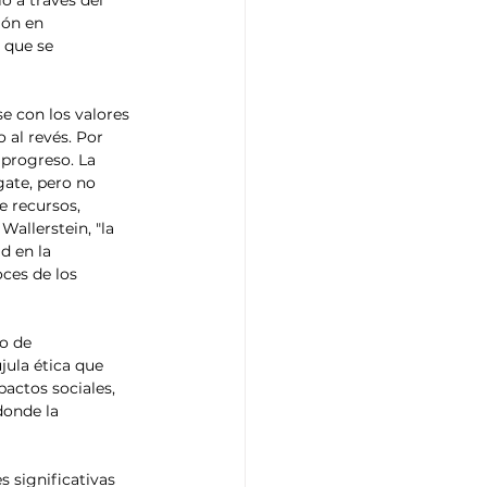
 a través del 
ión en 
d que se 
e con los valores 
 al revés. Por 
 progreso. La 
ate, pero no 
 recursos, 
allerstein, "la 
 en la 
ces de los 
jula ética que 
actos sociales, 
donde la 
 significativas 