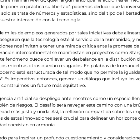
a a Hannah Arendt, quien argumentó que "la acción es el medio
e poner en práctica su libertad", podemos deducir que la invers
o solo se trata de números y estadísticas, sino del tipo de liberta
nuestra interacción con la tecnología.
de miles de empleos generados por tales iniciativas debe alinears
 aseguren que la tecnología esté al servicio de la humanidad, y no
ciones nos invitan a tener una mirada crítica ante la promesa de
eración intercontinental se manifiestan en proyectos como Starg
e fenómeno puede conllevar un desbalance en la distribución de
cos mientras otros quedan rezagados. En palabras de Immanuel W
rno está estructurada de tal modo que no permite la igualdad
". Es imperativo, entonces, generar un diálogo que incluya las vo
 construimos un futuro más equitativo. 
bién de riesgos. El desafío será navegar este camino con una brú
dad más justa y unida. Así, la reflexión compartida sobre los imp
s de estas innovaciones será crucial para delinear un horizonte 
dad coexistan en armonía. 
ñado para inspirar un profundo cuestionamiento y consideraciones