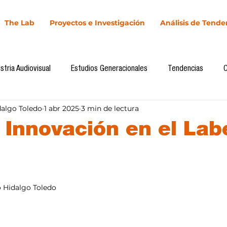
The Lab
Proyectos e Investigación
Análisis de Tende
stria Audiovisual
Estudios Generacionales
Tendencias
dalgo Toledo
1 abr 2025
3 min de lectura
l
Cultura Digital
Comunicación y Sociedad
Marketing dig
 Innovación en el Lab
Comunicación
Investigación
H&NhCL
CICA/Sintaxis
llas.
o Hidalgo Toledo
Casos de estudio
Novedades
Podcast
Video
In