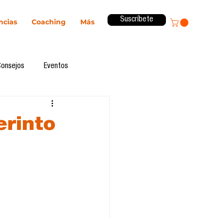
Suscríbete
ncias
Coaching
Más
Consejos
Eventos
ital
Innovación
erinto
Revista ComA
Observatorio
formes de investigación