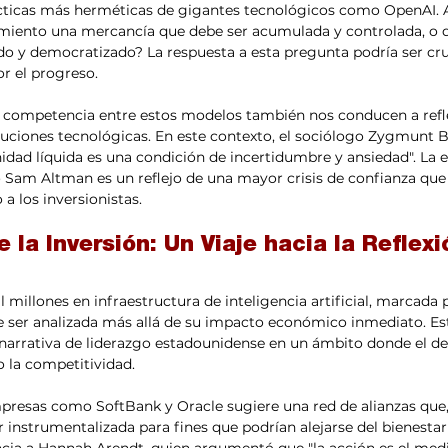
cticas más herméticas de gigantes tecnológicos como OpenAI. As
imiento una mercancía que debe ser acumulada y controlada, o de
do y democratizado? La respuesta a esta pregunta podría ser cru
r el progreso. 
tituciones tecnológicas. En este contexto, el sociólogo Zygmunt
idad líquida es una condición de incertidumbre y ansiedad". La er
 Sam Altman es un reflejo de una mayor crisis de confianza que 
 los inversionistas. 
e la Inversión: Un Viaje hacia la Reflexi
 millones en infraestructura de inteligencia artificial, marcada 
 ser analizada más allá de su impacto económico inmediato. Est
narrativa de liderazgo estadounidense en un ámbito donde el des
 la competitividad. 
presas como SoftBank y Oracle sugiere una red de alianzas que,
r instrumentalizada para fines que podrían alejarse del bienestar 