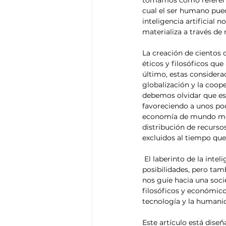
tomamos como referenci
cual el ser humano pued
inteligencia artificial n
materializa a través de 
La creación de cientos 
éticos y filosóficos que
último, estas considera
globalización y la coop
debemos olvidar que est
favoreciendo a unos po
economía de mundo mode
distribución de recursos
excluidos al tiempo que
 El laberinto de la inteligencia artificial se despliega ante nosotros como un espacio lleno de 
posibilidades, pero tam
nos guíe hacia una socie
filosóficos y económico
tecnología y la humani
Este artículo está dise