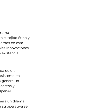
 el tejido ético y 
tramos en esta 
ales innovaciones 
existencia. 
osistema en 
o genera un 
 costos y 
OpenAI. 
 su operativa se 