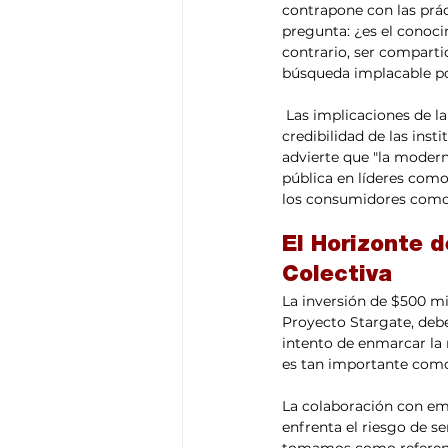
contrapone con las prá
pregunta: ¿es el conoc
contrario, ser comparti
búsqueda implacable po
 Las implicaciones de la competencia entre estos modelos también nos conducen a reflexionar sobre la 
credibilidad de las ins
advierte que "la modern
pública en líderes como
los consumidores como a
El Horizonte d
Colectiva 
La inversión de $500 mil
Proyecto Stargate, debe
intento de enmarcar la 
es tan importante como
La colaboración con em
enfrenta el riesgo de se