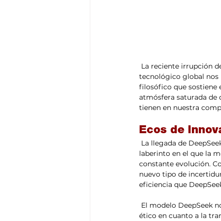
 La reciente irrupción de un modelo de inteligencia artificial como DeepSeek en el panorama 
tecnológico global nos l
filosófico que sostiene 
atmósfera saturada de de
tienen en nuestra comp
Ecos de Innova
 La llegada de DeepSeek al escenario de la inteligencia artificial plantea una imagen vívida de un 
laberinto en el que la 
constante evolución. Com
nuevo tipo de incertidu
eficiencia que DeepSeek
 El modelo DeepSeek no solo es un hito en términos de eficiencia, sino que también genera un dilema 
ético en cuanto a la tra