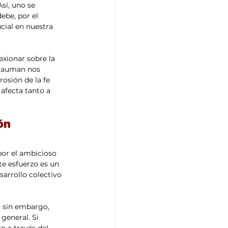
í, uno se 
be, por el 
cial en nuestra 
 Bauman nos 
osión de la fe 
afecta tanto a 
ón 
por el ambicioso 
e esfuerzo es un 
arrollo colectivo 
 sin embargo, 
general. Si 