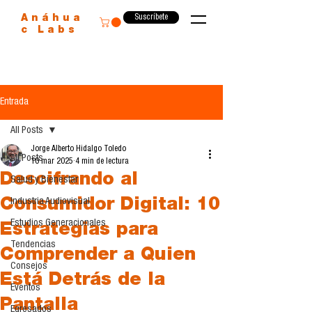
Suscríbete
Anáhua
c Labs
Entrada
All Posts
Jorge Alberto Hidalgo Toledo
All Posts
10 mar 2025
4 min de lectura
Descifrando al
Salud y Bienestar
Consumidor Digital: 10
Industria Audiovisual
Estudios Generacionales
Estrategias para
Tendencias
Comprender a Quien
Consejos
Está Detrás de la
Eventos
Pantalla
Egresados