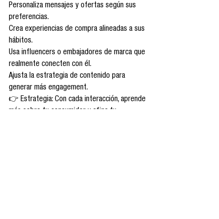
Personaliza mensajes y ofertas según sus 
preferencias.
Crea experiencias de compra alineadas a sus 
hábitos.
Usa influencers o embajadores de marca que 
realmente conecten con él.
Ajusta la estrategia de contenido para 
generar más engagement.
👉 Estrategia: Con cada interacción, aprende 
más sobre tu consumidor y afina tu 
estrategia para construir relaciones a largo 
plazo, no solo transacciones temporales.
Entender, conectar y cautivar
El consumidor digital no es un simple número 
en un reporte de ventas, es un individuo con 
emociones, expectativas y hábitos 
complejos.