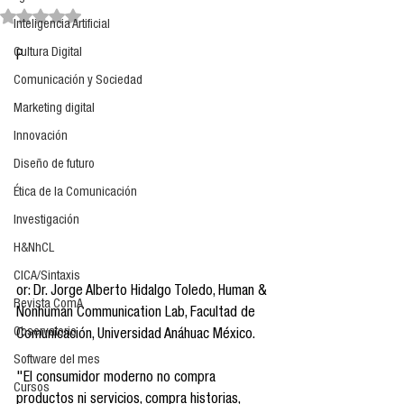
Obtuvo NaN de 5 estrellas.
Inteligencia Artificial
Cultura Digital
P
Comunicación y Sociedad
Marketing digital
Innovación
Diseño de futuro
Ética de la Comunicación
Investigación
H&NhCL
CICA/Sintaxis
or: Dr. Jorge Alberto Hidalgo Toledo, Human & 
Revista ComA
Nonhuman Communication Lab, Facultad de 
Observatorio
Comunicación, Universidad Anáhuac México.
Software del mes
"El consumidor moderno no compra 
Cursos
productos ni servicios, compra historias, 