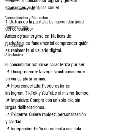
Reseñas
conocer al consumidor digital y generar 
conexiones auténticas con él.
Comunicación Política
Comunicación y Educación
1. Detrás de la pantalla: La nueva identidad 
Convocatorias
del consumidor
Antes de sumergirse en tácticas de 
Metodología
marketing, es fundamental comprender quién 
Periodismo
es realmente el usuario digital.
IA Inclusiva
El consumidor actual se caracteriza por ser:
📌 Omnipresente: Navega simultáneamente 
en varias plataformas.
📌 Hiperconectado: Puede estar en 
Instagram, TikTok y YouTube al mismo tiempo.
📌 Impulsivo: Compra con un solo clic, sin 
largas deliberaciones.
📌 Exigente: Quiere rapidez, personalización 
y calidad.
📌 Independiente: Ya no es leal a una sola 