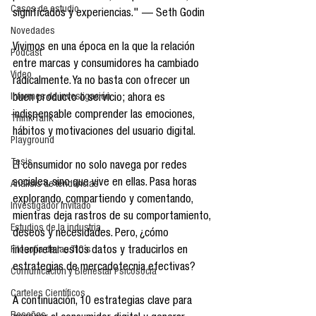
Casos de estudio
significados y experiencias." — Seth Godin
Novedades
Vivimos en una época en la que la relación 
Podcast
entre marcas y consumidores ha cambiado 
Video
radicalmente. Ya no basta con ofrecer un 
Informes de investigación
buen producto o servicio; ahora es 
indispensable comprender las emociones, 
Think Tank
hábitos y motivaciones del usuario digital.
Playground
Tesis
El consumidor no solo navega por redes 
sociales, sino que vive en ellas. Pasa horas 
Análisis de tendencias
explorando, compartiendo y comentando, 
Investigador Invitado
mientras deja rastros de su comportamiento, 
Estudios de la industria
deseos y necesidades. Pero, ¿cómo 
Filosofía de las TIC´s
interpretar estos datos y traducirlos en 
estrategias de mercadotecnia efectivas?
Comunicación y Bienestar Psicosocia
Carteles Científicos
A continuación, 10 estrategias clave para 