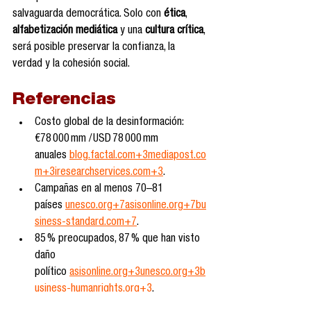
salvaguarda democrática. Solo con 
ética
, 
alfabetización mediática
 y una 
cultura crítica
, 
será posible preservar la confianza, la 
verdad y la cohesión social.
Referencias
Costo global de la desinformación: 
€78 000 mm / USD 78 000 mm 
anuales 
blog.factal.com
+
3mediapost.co
m
+
3iresearchservices.com
+3
.
Campañas en al menos 70–81 
países 
unesco.org
+
7asisonline.org
+
7bu
siness-standard.com
+7
.
85 % preocupados, 87 % que han visto 
daño 
político 
asisonline.org
+
3unesco.org
+
3b
usiness-humanrights.org
+3
.
OMS: 51 % publicaciones sobre vacunas 