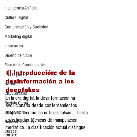
Inteligencia Artificial
Cultura Digital
Comunicación y Sociedad
Marketing digital
Innovación
Diseño de futuro
Ética de la Comunicación
1) Introducción: de la 
Investigación
desinformación a los 
H&NhCL
deepfakes
CICA/Sintaxis
En la era digital, la desinformación ha 
Revista ComA
evolucionado desde contentamientos 
Observatorio
simples —como las noticias falsas— hasta 
sofisticadas técnicas de manipulación 
Software del mes
mediática. La clasificación actual distingue 
Cursos
entre: