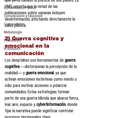
Reseñas
que ya ha dañado la política de sus países. La 
OMS reporta que la mitad de las 
Comunicación Política
publicaciones sobre vacunas incluyen 
Comunicación y Educación
desinformación, afectando directamente la 
Convocatorias
salud pública.
Metodología
2) Guerra cognitiva y 
Periodismo
emocional en la 
IA Inclusiva
comunicación
Los deepfakes son herramientas de 
guerra 
cognitiva
 —distorsionan la percepción de la 
realidad— y 
guerra emocional
, ya que 
activan emociones instintivas como miedo u 
odio para motivar acciones o polarizar 
comunidades. Estas estrategias forman 
parte de una guerra híbrida que abarca tierra, 
mar, aire, espacio y 
cyber/información
, donde 
fijar la narrativa puede significar controlar 
procesos decisionales clave.