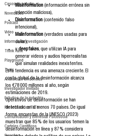
Casos de estudio
Misinformation
 (información errónea sin 
intención maliciosa),
Novedades
Disinformation
 (contenido falso 
Podcast
intencional),
Video
Malinformation
 (verdades usadas para 
dañar),
Informes de investigación
y 
deepfakes
, que utilizan IA para 
Think Tank
generar videos y audios hiperrealistas 
Playground
que simulan realidades inexistentes.
Tesis
Esta tendencia es una amenaza creciente. El 
costo global de la desinformación alcanza 
Análisis de tendencias
los €78 000 millones al año, según 
Investigador Invitado
estimaciones de 2019.
Estudios de la industria
Operativos de desinformación se han 
detectado en al menos 70 países. De igual 
Filosofía de las TIC´s
forma, encuestas de la UNESCO (2023) 
Comunicación y Bienestar Psicosocia
muestran que 85 % de los usuarios temen la 
Carteles Científicos
desinformación en línea y 87 % considera 