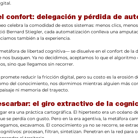
ital.
el confort: delegación y pérdida de au
eo celebra la comodidad de estos sistemas: menos clics, menos
tió Bernard Stiegler, cada automatización conlleva una amputaci
nciamos también a la experiencia.
áfora de libertad cognitiva— se disuelve en el confort de la d
nos busquen. Ya no decidimos, aceptamos lo que el algoritmo 
s, sino que llegamos sin recorrer.
al promete reducir la fricción digital, pero su costo es la erosión 
omo del conocimiento, nos dormimos mientras alguien más co
 paisaje ni memoria del trayecto.
scarbar: el giro extractivo de la cognic
gar era una práctica cartográfica. El hipertexto era un océano de
ue se perdía con gusto. Pero en la era agentiva, la metáfora cam
egamos, excavamos. El conocimiento ya no se recorre, se extrae
nitivos: procesan, filtran, sintetizan. Penetran en la red para 
prender el territorio.