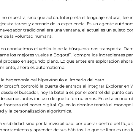
no muestra, sino que actúa. Interpreta el lenguaje natural, lee 
jecuta tareas y aprende de la experiencia. Es un agente autónom
navegador tradicional era una ventana, el actual es un sujeto cog
r de la voluntad humana.
 no conducimos el vehículo de la búsqueda: nos transporta. Da
ame los mejores vuelos a Bogotá”, “compra los ingredientes par
 el proceso en segundo plano. Lo que antes era exploración ahora
imiento, ahora es automatismo.
la hegemonía del hipervínculo al imperio del dato
 Microsoft controló la puerta de entrada al integrar Explorer en 
esde el buscador, hoy la batalla es por el control del punto cero
 deseamos antes incluso de que lo formulemos. En esta economía
a frontera del poder digital. Quien lo domine tendrá el monopoli
ad y la personalización algorítmica.
 visibilidad, sino por la invisibilidad: por operar dentro del flujo
portamiento y aprender de sus hábitos. Lo que se libra es una l