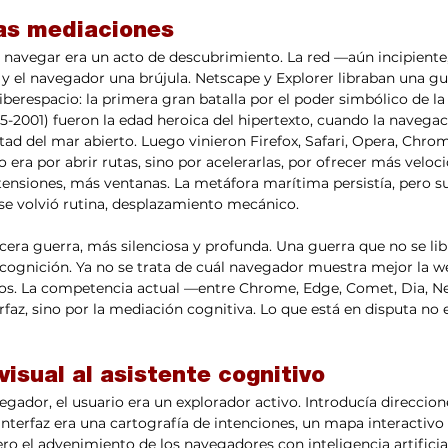
las mediaciones
navegar era un acto de descubrimiento. La red —aún incipiente,
, y el navegador una brújula. Netscape y Explorer libraban una gu
iberespacio: la primera gran batalla por el poder simbólico de la 
5-2001) fueron la edad heroica del hipertexto, cuando la navegaci
rtad del mar abierto. Luego vinieron Firefox, Safari, Opera, Chro
 era por abrir rutas, sino por acelerarlas, por ofrecer más veloc
tensiones, más ventanas. La metáfora marítima persistía, pero 
se volvió rutina, desplazamiento mecánico.
era guerra, más silenciosa y profunda. Una guerra que no se libr
a cognición. Ya no se trata de cuál navegador muestra mejor la w
ros. La competencia actual —entre Chrome, Edge, Comet, Dia, Ne
rfaz, sino por la mediación cognitiva. Lo que está en disputa no es
 visual al asistente cognitivo
vegador, el usuario era un explorador activo. Introducía direccione
 interfaz era una cartografía de intenciones, un mapa interactiv
Pero el advenimiento de los navegadores con inteligencia artifici