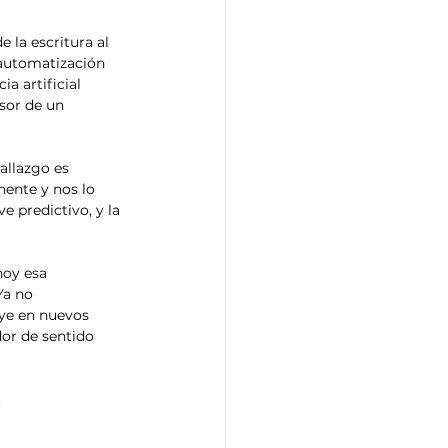
 la escritura al 
 automatización 
a artificial 
sor de un 
allazgo es 
nente y nos lo 
 predictivo, y la 
hoy esa 
Ya no 
uye en nuevos 
or de sentido 
.