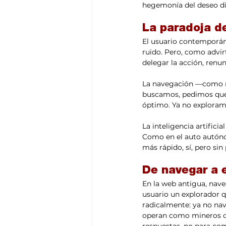
hegemonía del deseo dig
La paradoja d
El usuario contemporán
ruido. Pero, como advir
delegar la acción, renu
La navegación —como met
buscamos, pedimos que 
óptimo. Ya no exploramo
La inteligencia artifici
Como en el auto autón
más rápido, sí, pero sin
De navegar a e
En la web antigua, nave
usuario un explorador q
radicalmente: ya no nav
operan como mineros cog
respuestas, no para com