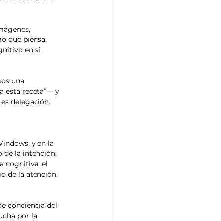
imágenes, 
o que piensa, 
nitivo en sí 
mos una 
a esta receta”— y 
 es delegación. 
Windows, y en la 
 de la intención: 
 cognitiva, el 
o de la atención, 
 de conciencia del 
ucha por la 