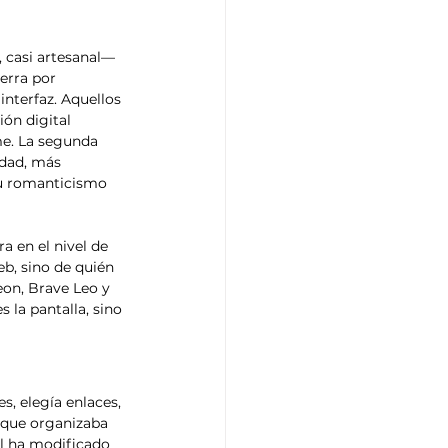
 casi artesanal— 
erra por 
interfaz. Aquellos 
ón digital 
me. La segunda 
idad, más 
su romanticismo 
a en el nivel de 
eb, sino de quién 
on, Brave Leo y 
 la pantalla, sino 
s, elegía enlaces, 
o que organizaba 
al ha modificado 