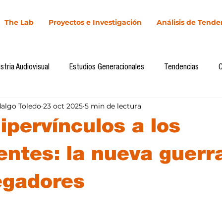
The Lab
Proyectos e Investigación
Análisis de Tende
stria Audiovisual
Estudios Generacionales
Tendencias
dalgo Toledo
23 oct 2025
5 min de lectura
l
Cultura Digital
Comunicación y Sociedad
Marketing dig
ipervínculos a los
Comunicación
Investigación
H&NhCL
CICA/Sintaxis
entes: la nueva guerr
egadores
Casos de estudio
Novedades
Podcast
Video
In
llas.