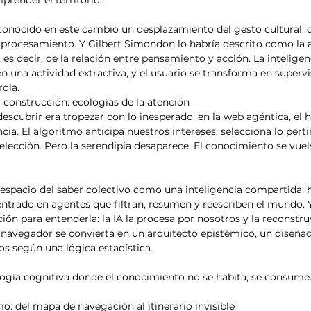
conocido en este cambio un desplazamiento del gesto cultural: de
al procesamiento. Y Gilbert Simondon lo habría descrito como la
 es decir, de la relación entre pensamiento y acción. La inteligenci
n una actividad extractiva, y el usuario se transforma en supervi
ola.
 construcción: ecologías de la atención
descubrir era tropezar con lo inesperado; en la web agéntica, el h
cia. El algoritmo anticipa nuestros intereses, selecciona lo perti
lección. Pero la serendipia desaparece. El conocimiento se vuelve
 espacio del saber colectivo como una inteligencia compartida; 
entrado en agentes que filtran, resumen y reescriben el mundo. 
ón para entenderla: la IA la procesa por nosotros y la reconstr
 navegador se convierta en un arquitecto epistémico, un diseñad
os según una lógica estadística.
logía cognitiva donde el conocimiento no se habita, se consume
o: del mapa de navegación al itinerario invisible