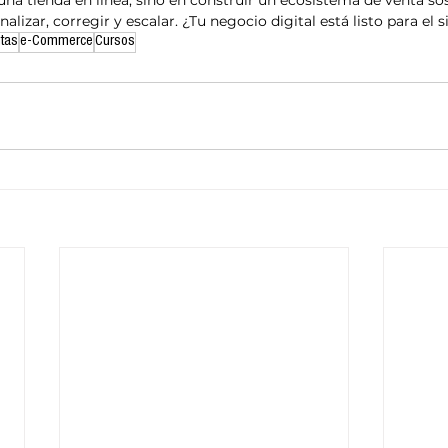
 una tienda en línea, sino en construir un ecosistema de venta sos
analizar, corregir y escalar. ¿Tu negocio digital está listo para el 
tas
e-Commerce
Cursos