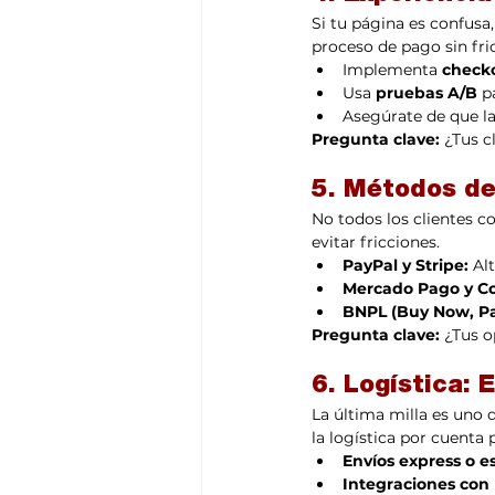
Si tu página es confusa,
proceso de pago sin fri
Implementa 
checko
Usa 
pruebas A/B
 p
Asegúrate de que la
Pregunta clave:
 ¿Tus 
5. Métodos de
No todos los clientes c
evitar fricciones.
PayPal y Stripe:
 Al
Mercado Pago y C
BNPL (Buy Now, Pa
Pregunta clave:
 ¿Tus o
6. Logística: 
La última milla es uno 
la logística por cuenta 
Envíos express o e
Integraciones con p