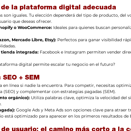
 de la plataforma digital adecuada
s son iguales. Tu elección dependerá del tipo de producto, del 
suario que deseas ofrecer.
Shopify o WooCommerce:
 Ideales para quienes buscan personaliz
zon, Mercado Libre, Etsy):
 Perfectos para ganar visibilidad ráp
lidadas.
 tienda integrada:
 Facebook e Instagram permiten vender dir
ataforma digital permite escalar tu negocio en el futuro?
 = SEO + SEM
 en línea si nadie la encuentra. Para competir, necesitas optimiza
a (SEO) y complementar con estrategias pagadas (SEM).
nto orgánico):
 Utiliza palabras clave, optimiza la velocidad del s
.
agada):
 Google Ads y Meta Ads son opciones clave para atraer tr
tio está optimizado para aparecer en los primeros resultados de
 de usuario: el camino más corto a la 