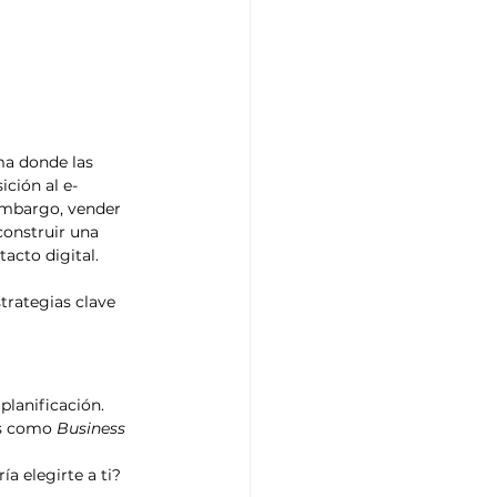
ma donde las 
ición al e-
embargo, vender 
construir una 
acto digital.
rategias clave 
planificación. 
as como 
Business 
a elegirte a ti?