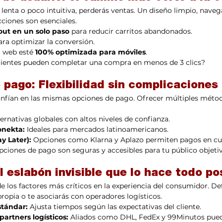
 lenta o poco intuitiva, perderás ventas. Un diseño limpio, navega
cciones son esenciales.
ut en un solo paso
 para reducir carritos abandonados.
ara optimizar la conversión.
 web esté 
100% optimizada para móviles
.
clientes pueden completar una compra en menos de 3 clics?
 pago: Flexibilidad sin complicaciones
onfían en las mismas opciones de pago. Ofrecer múltiples métod
ternativas globales con altos niveles de confianza.
onekta:
 Ideales para mercados latinoamericanos.
y Later):
 Opciones como Klarna y Aplazo permiten pagos en cu
pciones de pago son seguras y accesibles para tu público objeti
El eslabón invisible que lo hace todo po
de los factores más críticos en la experiencia del consumidor. De
propia o te asociarás con operadores logísticos.
stándar:
 Ajusta tiempos según las expectativas del cliente.
artners logísticos:
 Aliados como DHL, FedEx y 99Minutos pued