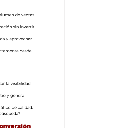
volumen de ventas 
ación sin invertir 
ida y aprovechar 
ectamente desde 
r la visibilidad 
itio y genera 
áfico de calidad.
 búsqueda?
conversión