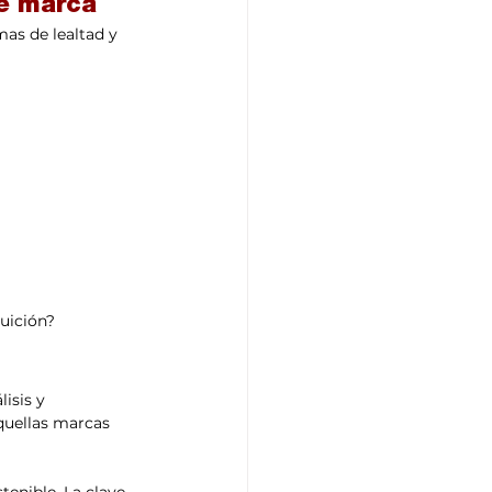
de marca
as de lealtad y 
tuición?
isis y 
quellas marcas 