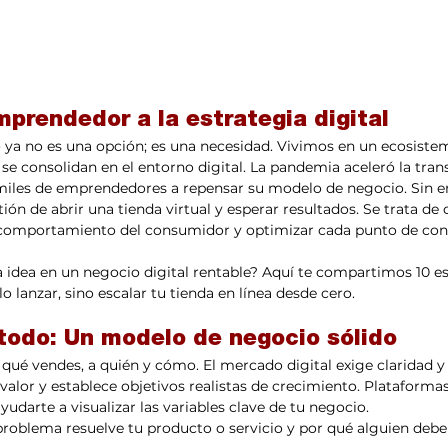
mprendedor a la estrategia digital
 ya no es una opción; es una necesidad. Vivimos en un ecosiste
e consolidan en el entorno digital. La pandemia aceleró la trans
iles de emprendedores a repensar su modelo de negocio. Sin 
tión de abrir una tienda virtual y esperar resultados. Se trata de 
l comportamiento del consumidor y optimizar cada punto de cont
idea en un negocio digital rentable? Aquí te compartimos 10 est
o lanzar, sino escalar tu tienda en línea desde cero.
 todo: Un modelo de negocio sólido
qué vendes, a quién y cómo. El mercado digital exige claridad y 
valor y establece objetivos realistas de crecimiento. Plataform
yudarte a visualizar las variables clave de tu negocio.
roblema resuelve tu producto o servicio y por qué alguien deberí