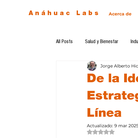
Anáhuac Labs
Acerca de
All Posts
Salud y Bienestar
Indu
Jorge Alberto Hi
Egresados
Inteligencia Artificia
De la Id
Diseño de futuro
Ética de la 
Estrate
Línea
Software del mes
Cursos
Actualizado:
9 mar 202
Obtuvo NaN de 5 estre