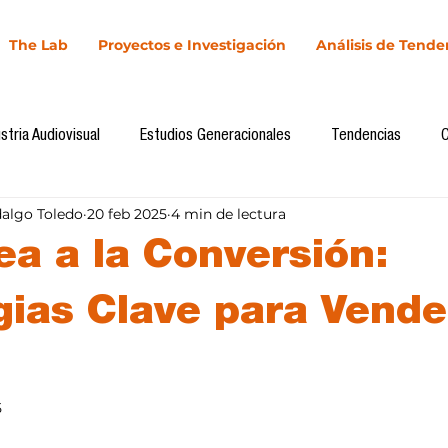
The Lab
Proyectos e Investigación
Análisis de Tende
stria Audiovisual
Estudios Generacionales
Tendencias
dalgo Toledo
20 feb 2025
4 min de lectura
l
Cultura Digital
Comunicación y Sociedad
Marketing dig
ea a la Conversión:
Comunicación
Investigación
H&NhCL
CICA/Sintaxis
gias Clave para Vende
Casos de estudio
Novedades
Podcast
Video
In
5
llas.