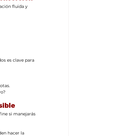
ción fluida y 
os es clave para 
otas.
vo?
sible
fine si manejarás 
en hacer la 