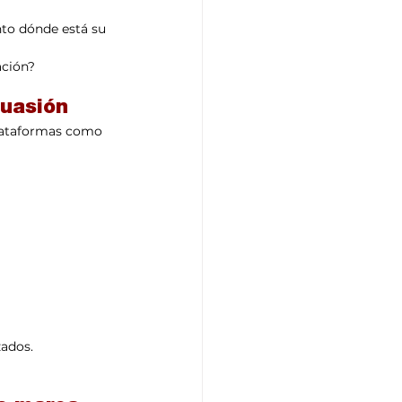
to dónde está su 
ación?
suasión
plataformas como 
zados.