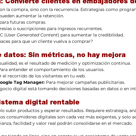
ón: Convierte clientes en embajadores 
n la compra, sino con la recurrencia. Estrategias como program
 pueden aumentar la retención.
para futuras compras.
ías o suscripciones para ingresos recurrentes.
C (
User Generated Content
) para aumentar la credibilidad.
haces para que un cliente vuelva a comprar?
e datos: Sin métricas, no hay mejora
sualidad, es el resultado de medición y optimización continua.
Para entender el comportamiento de los usuarios.
r el recorrido de los visitantes en tu web.
Google Tag Manager:
 Para mejorar campañas publicitarias.
gocio digital está tomando decisiones basadas en datos o en in
istema digital rentable
lo subir productos y esperar resultados. Requiere estrategia, anál
os consumidores digitales son cada vez más exigentes, y solo a
ianza, facilidad y valor real podrán consolidarse en el mercado.