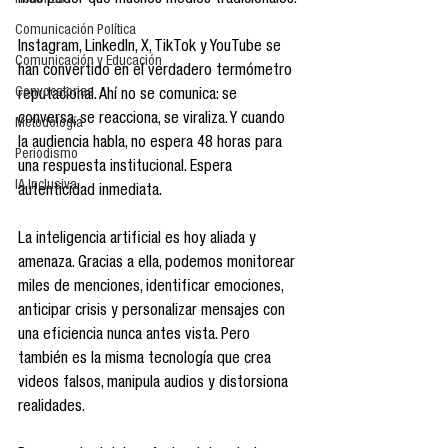
más poder que muchos medios tradicionales.
Reseñas
Comunicación Política
Instagram, LinkedIn, X, TikTok y YouTube se 
Comunicación y Educación
han convertido en el verdadero termómetro 
Convocatorias
reputacional. Ahí no se comunica: se 
conversa, se reacciona, se viraliza. Y cuando 
Metodología
la audiencia habla, no espera 48 horas para 
Periodismo
una respuesta institucional. Espera 
IA Inclusiva
autenticidad inmediata.
La inteligencia artificial es hoy aliada y 
amenaza. Gracias a ella, podemos monitorear 
miles de menciones, identificar emociones, 
anticipar crisis y personalizar mensajes con 
una eficiencia nunca antes vista. Pero 
también es la misma tecnología que crea 
videos falsos, manipula audios y distorsiona 
realidades.