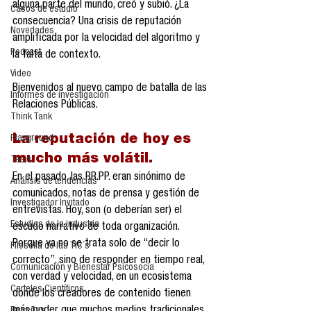
alguna parte del mundo, creó y subió. ¿La 
Casos de estudio
consecuencia? Una crisis de reputación 
Novedades
amplificada por la velocidad del algoritmo y 
Podcast
la falta de contexto.
Video
Bienvenidos al nuevo campo de batalla de las 
Informes de investigación
Relaciones Públicas.
Think Tank
La reputación de hoy es 
Playground
mucho más volátil.
Tesis
En el pasado, las RR.PP. eran sinónimo de 
Análisis de tendencias
comunicados, notas de prensa y gestión de 
Investigador Invitado
entrevistas. Hoy, son (o deberían ser) el 
Estudios de la industria
escudo narrativo de toda organización. 
Porque ya no se trata solo de “decir lo 
Filosofía de las TIC´s
correcto”, sino de responder en tiempo real, 
Comunicación y Bienestar Psicosocia
con verdad y velocidad, en un ecosistema 
Carteles Científicos
donde los creadores de contenido tienen 