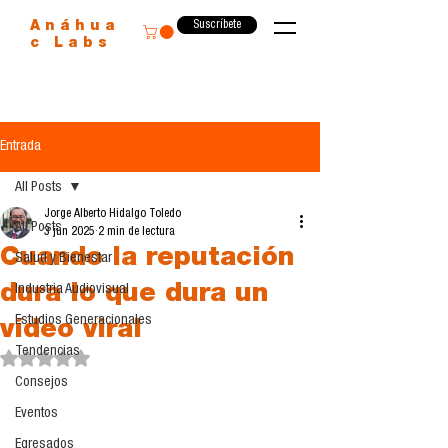
Suscríbete
Anáhua
c Labs
Entrada
All Posts
Jorge Alberto Hidalgo Toledo
All Posts
3 jun 2025
2 min de lectura
Cuando la reputación
Salud y Bienestar
dura lo que dura un
Industria Audiovisual
Estudios Generacionales
vídeo viral
Tendencias
Obtuvo NaN de 5 estrellas.
Consejos
Eventos
Egresados