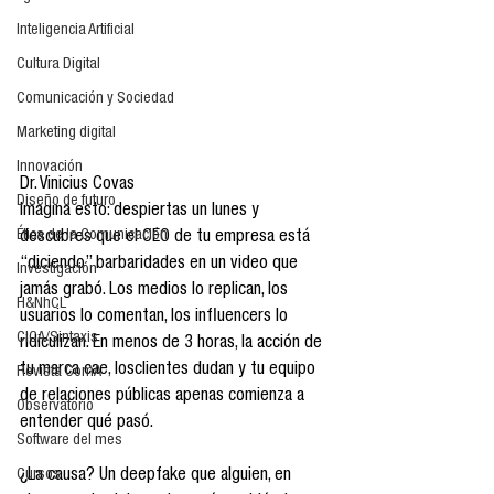
Inteligencia Artificial
Cultura Digital
Comunicación y Sociedad
Marketing digital
Innovación
Dr. Vinicius Covas
Diseño de futuro
Imagina esto: despiertas un lunes y 
Ética de la Comunicación
descubres que el CEO de tu empresa está 
“diciendo” barbaridades en un video que 
Investigación
jamás grabó. Los medios lo replican, los 
H&NhCL
usuarios lo comentan, los influencers lo 
CICA/Sintaxis
ridiculizan. En menos de 3 horas, la acción de 
tu marca cae, losclientes dudan y tu equipo 
Revista ComA
de relaciones públicas apenas comienza a 
Observatorio
entender qué pasó.
Software del mes
Cursos
¿La causa? Un deepfake que alguien, en 