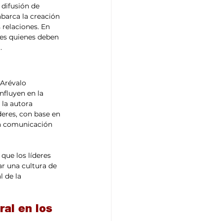
 difusión de 
barca la creación 
 relaciones. En 
res quienes deben 
.
 Arévalo 
nfluyen en la 
la autora 
eres, con base en 
la comunicación 
que los líderes 
r una cultura de 
l de la 
al en los 