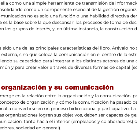
 ella como una simple herramienta de transmisión de informació
onsolidando como un componente esencial de la gestión organizac
omunicación no es solo una función o una habilidad directiva den
e es la base sobre la que descansan los procesos de toma de deci
n los grupos de interés, y, en última instancia, la construcción d
 sido una de las principales características del libro. Arévalo no 
externa, sino que coloca la comunicación en el centro de la estr
iendo su capacidad para integrar a los distintos actores de una 
mún y para crear valor a través de diversas formas de capital (s
a organización y su comunicación
umerge en la relación entre la organización y la comunicación, p
l concepto de organización y cómo la comunicación ha pasado de
al a convertirse en un proceso bidireccional y participativo. La
las organizaciones logren sus objetivos, deben ser capaces de ge
icación, tanto hacia el interior (empleados y colaboradores) c
eedores, sociedad en general).