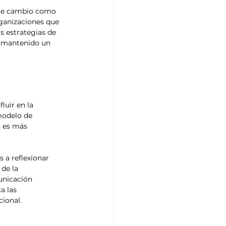
nte cambio como 
rganizaciones que 
s estrategias de 
n mantenido un 
 
luir en la 
modelo de 
o es más 
 a reflexionar 
de la 
unicación 
a las 
cional.