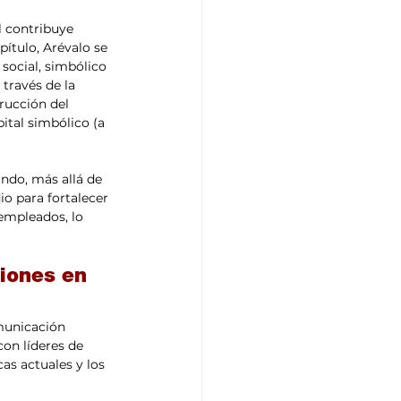
 contribuye 
pítulo, Arévalo se 
 social, simbólico 
través de la 
rucción del 
pital simbólico (a 
ndo, más allá de 
o para fortalecer 
empleados, lo 
iones en 
municación 
con líderes de 
as actuales y los 