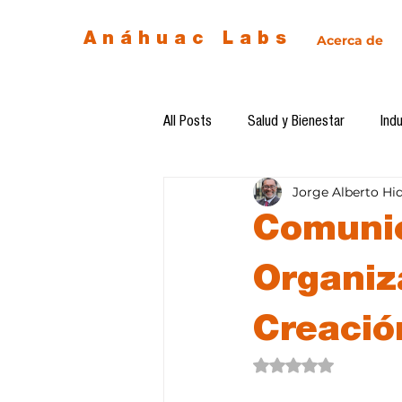
Anáhuac Labs
Acerca de
All Posts
Salud y Bienestar
Indu
Jorge Alberto Hi
Egresados
Inteligencia Artificia
Comunic
Diseño de futuro
Ética de la 
Organiz
Creació
Software del mes
Cursos
Obtuvo NaN de 5 estre