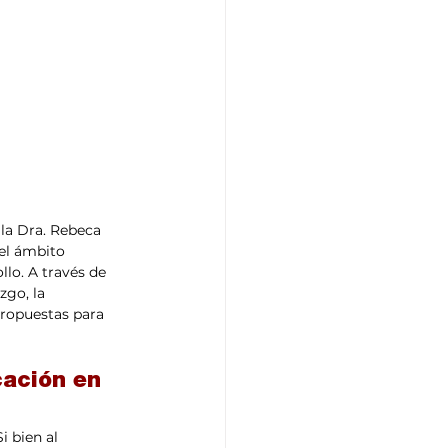
 la Dra. Rebeca 
el ámbito 
lo. A través de 
go, la 
propuestas para 
cación en 
 bien al 