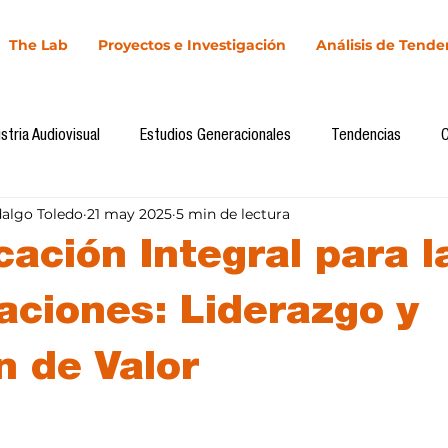
The Lab
Proyectos e Investigación
Análisis de Tende
stria Audiovisual
Estudios Generacionales
Tendencias
dalgo Toledo
21 may 2025
5 min de lectura
l
Cultura Digital
Comunicación y Sociedad
Marketing dig
ación Integral para l
Comunicación
Investigación
H&NhCL
CICA/Sintaxis
aciones: Liderazgo y
n de Valor
Casos de estudio
Novedades
Podcast
Video
In
llas.