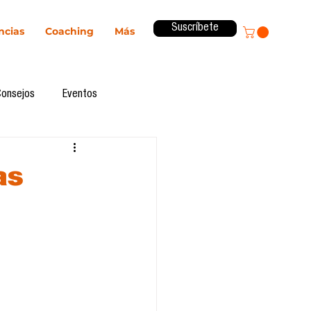
Suscríbete
ncias
Coaching
Más
Consejos
Eventos
ital
Innovación
as
Revista ComA
Observatorio
formes de investigación