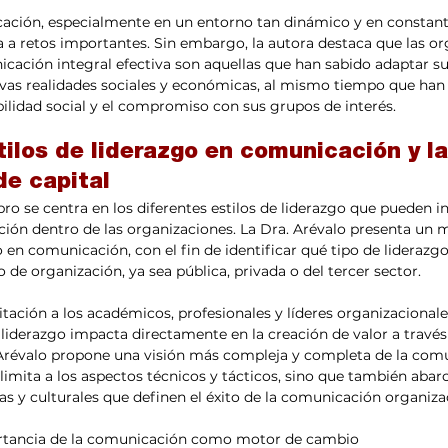
cación, especialmente en un entorno tan dinámico y en consta
a a retos importantes. Sin embargo, la autora destaca que las o
ación integral efectiva son aquellas que han sabido adaptar su
vas realidades sociales y económicas, al mismo tiempo que ha
ilidad social y el compromiso con sus grupos de interés.
tilos de liderazgo en comunicación y la
de capital
ibro se centra en los diferentes estilos de liderazgo que pueden inf
ión dentro de las organizaciones. La Dra. Arévalo presenta un 
o en comunicación, con el fin de identificar qué tipo de liderazg
de organización, ya sea pública, privada o del tercer sector.
itación a los académicos, profesionales y líderes organizacionales
 liderazgo impacta directamente en la creación de valor a través 
Arévalo propone una visión más compleja y completa de la com
 limita a los aspectos técnicos y tácticos, sino que también abarc
s y culturales que definen el éxito de la comunicación organiza
portancia de la comunicación como motor de cambio