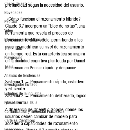
Casos de estudio
profundidad según la necesidad del usuario.
Novedades
 ¿Cómo funciona el razonamiento híbrido?
Podcast
Claude 3.7 incorpora un “bloc de notas”, una 
Video
herramienta que revela el proceso de 
Informes de investigación
pensamiento del modelo, permitiendo a los 
usuarios modificar su nivel de razonamiento 
Think Tank
en tiempo real. Esta característica se inspira 
Playground
en la dualidad cognitiva planteada por Daniel 
Tesis
Kahneman en Pensar rápido y despacio:
Análisis de tendencias
Sistema 1 → Pensamiento rápido, instintivo 
Investigador Invitado
y eficiente.
Estudios de la industria
Sistema 2 → Pensamiento deliberado, lógico 
Filosofía de las TIC´s
y más lento.
A diferencia de OpenAI o Google, donde los 
Comunicación y Bienestar Psicosocia
usuarios deben cambiar de modelo para 
Carteles Científicos
acceder a capacidades de razonamiento 