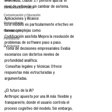
Reseñas
avanzadas, Claude 3.7 permite ajustar el 
nivel de reflexión sin cambiar de sistema.
Comunicación Política
Comunicación y Educación
Aplicaciones y Alcance
Convocatorias
Este modelo es particularmente efectivo en 
tareas complejas como:
Metodología
Codificación asistida: Mejora la resolución de 
Periodismo
problemas de software paso a paso.
IA Inclusiva
 Toma de decisiones empresariales: Evalúa 
escenarios con distintos niveles de 
profundidad analítica.
 Consultas legales y técnicas: Ofrece 
respuestas más estructuradas y 
argumentadas.
¿El futuro de la IA?
Anthropic apuesta por una IA más flexible y 
transparente, donde el usuario controla el 
proceso cognitivo del modelo. Sin embargo, 