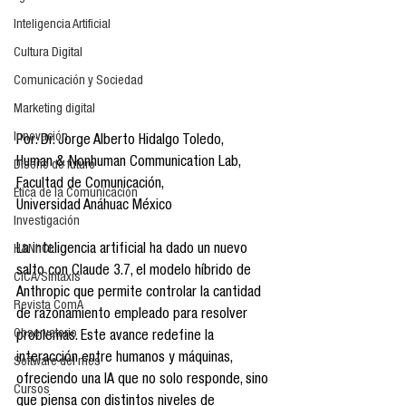
Inteligencia Artificial
Cultura Digital
Comunicación y Sociedad
Marketing digital
Innovación
Por: Dr. Jorge Alberto Hidalgo Toledo, 
Human & Nonhuman Communication Lab, 
Diseño de futuro
Facultad de Comunicación, 
Ética de la Comunicación
Universidad Anáhuac México
Investigación
La inteligencia artificial ha dado un nuevo 
H&NhCL
salto con Claude 3.7, el modelo híbrido de 
CICA/Sintaxis
Anthropic que permite controlar la cantidad 
Revista ComA
de razonamiento empleado para resolver 
Observatorio
problemas. Este avance redefine la 
interacción entre humanos y máquinas, 
Software del mes
ofreciendo una IA que no solo responde, sino 
Cursos
que piensa con distintos niveles de 