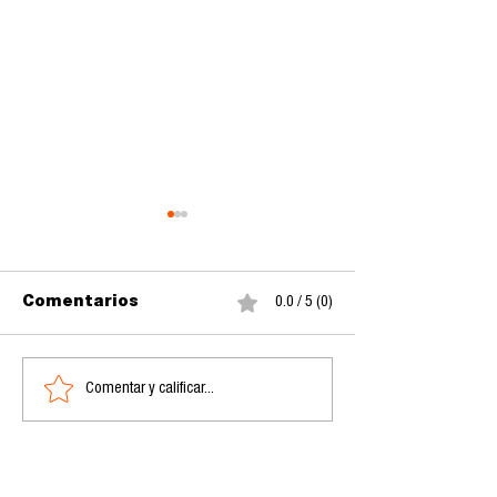
Comentarios
0.0 / 5 (0)
Comentar y calificar...
Google y su nueva
La orfandad d
aplicación
Inteligencia A
Antigravedad
y la nueva so
la especie