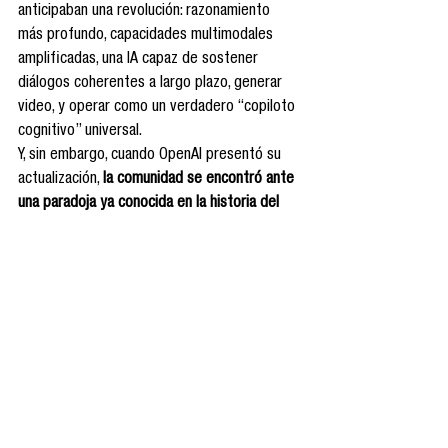
anticipaban una revolución: razonamiento 
más profundo, capacidades multimodales 
amplificadas, una IA capaz de sostener 
diálogos coherentes a largo plazo, generar 
video, y operar como un verdadero “copiloto 
cognitivo” universal.
Y, sin embargo, cuando OpenAI presentó su 
actualización, 
la comunidad se encontró ante 
una paradoja ya conocida en la historia del 
progreso tecnológico
: la 
hiperexpectativa 
desbordó la funcionalidad real
.
Muchos usuarios sintieron decepción. 
Algunos afirmaron que “no se notaba la 
diferencia”, que “esperaban más”, o que “la 
IA seguía cometiendo errores básicos”. 
Otros denunciaron el modelo como una 
estrategia de marketing más que una 
evolución sustancial. Se percibió no tanto 