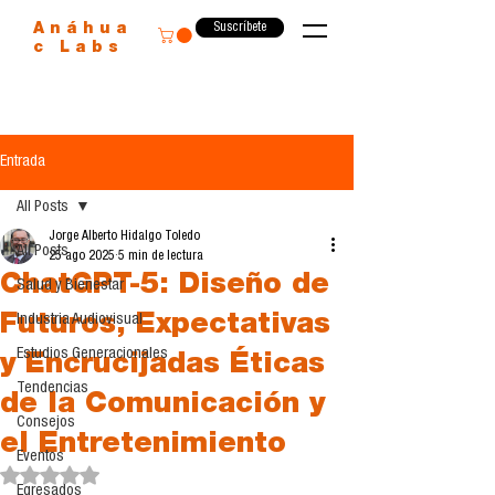
Suscríbete
Anáhua
c Labs
Entrada
All Posts
Jorge Alberto Hidalgo Toledo
All Posts
25 ago 2025
5 min de lectura
ChatGPT-5: Diseño de
Salud y Bienestar
Futuros, Expectativas
Industria Audiovisual
Estudios Generacionales
y Encrucijadas Éticas
Tendencias
de la Comunicación y
Consejos
el Entretenimiento
Eventos
Obtuvo NaN de 5 estrellas.
Egresados