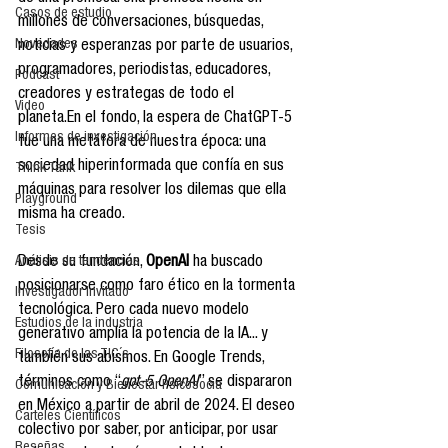
Casos de estudio
millones de conversaciones, búsquedas, 
Novedades
noticias y esperanzas por parte de usuarios, 
programadores, periodistas, educadores, 
Podcast
creadores y estrategas de todo el 
Video
planeta.En el fondo, la espera de ChatGPT-5 
Informes de investigación
fue una metáfora de nuestra época: una 
sociedad hiperinformada que confía en sus 
Think Tank
máquinas para resolver los dilemas que ella 
Playground
misma ha creado.
Tesis
Desde su fundación, 
OpenAI
 ha buscado 
Análisis de tendencias
posicionarse como faro ético en la tormenta 
Investigador Invitado
tecnológica. Pero cada nuevo modelo 
Estudios de la industria
generativo amplía la potencia de la IA... y 
Filosofía de las TIC´s
también sus abismos. En Google Trends, 
términos como “
gpt-5 OpenAI
” se dispararon 
Comunicación y Bienestar Psicosocia
en México a partir de abril de 2024. El deseo 
Carteles Científicos
colectivo por saber, por anticipar, por usar 