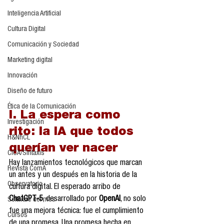
Inteligencia Artificial
Cultura Digital
Comunicación y Sociedad
Marketing digital
Innovación
Diseño de futuro
Ética de la Comunicación
I. La espera como 
Investigación
rito: la IA que todos 
H&NhCL
querían ver nacer
CICA/Sintaxis
Hay lanzamientos tecnológicos que marcan 
Revista ComA
un antes y un después en la historia de la 
Observatorio
cultura digital. El esperado arribo de 
ChatGPT-5
, desarrollado por 
OpenAI
, no solo 
Software del mes
fue una mejora técnica: fue el cumplimiento 
Cursos
de una promesa. Una promesa hecha en 