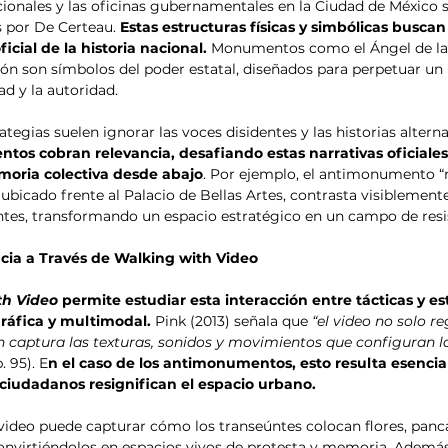
onales y las oficinas gubernamentales en la Ciudad de México 
s por De Certeau. 
Estas estructuras físicas y simbólicas busca
icial de la historia nacional. 
Monumentos como el Ángel de la
ión son símbolos del poder estatal, diseñados para perpetuar un r
ad y la autoridad.
tegias suelen ignorar las voces disidentes y las historias alterna
tos cobran relevancia, desafiando estas narrativas oficiale
moria colectiva desde abajo
. Por ejemplo, el antimonumento “n
ubicado frente al Palacio de Bellas Artes, contrasta visiblemente
s, transformando un espacio estratégico en un campo de resis
ncia a Través de Walking with Video
th Video
 permite estudiar esta interacción entre tácticas y e
ráfica y multimodal.
 Pink (2013) señala que 
“el video no solo re
n captura las texturas, sonidos y movimientos que configuran la
p. 95). E
n el caso de los antimonumentos, esto resulta esencia
iudadanos resignifican el espacio urbano.
 video puede capturar cómo los transeúntes colocan flores, panca
nvirtiéndolos en espacios vivos de protesta y memoria. Además