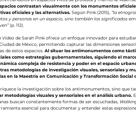
spacios contrastan visualmente con los monumentos oficiales
ivas oficiales y las alternativas.
 Según Pink (2015), 
“la etnogra
tos y personas en un espacio, sino también los significados em
lven”
 (p. 112).
h Video
 de Sarah Pink ofrece un enfoque innovador para estudiar
iudad de México, permitiendo capturar las dimensiones sensoria
s de estos espacios. 
Al situar los antimonumentos como táct
iales como estrategias gubernamentales, siguiendo el marco
dinámica compleja de resistencia y poder en el espacio urban
tras metodologías de investigación visuales, sensoriales y m
das en la Maestría en Comunicación y Transformación Social d
nriquece la investigación sobre los antimonumentos, sino que t
r metodologías visuales y sensoriales en el análisis urbano. 
E
anas buscan constantemente formas de ser escuchadas, 
Walking
ramienta esencial para documentar y entender estas expresiones