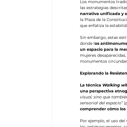
Los monumentos tradici
las estrategias descrita
narrativa unificada y of
la Plaza de la Constituc
que enfatiza la estabilid
Sin embargo, estas estra
donde l
os antimonumen
un espacio para la me
mujeres desaparecidas, 
monumentos circundante
Explorando la Resiste
La técnica 
Walking wi
una perspectiva etnog
visual, sino que tambié
sensorial del espacio”
 (
comprender cómo los c
Por ejemplo, el uso del
los antimonumentos, co