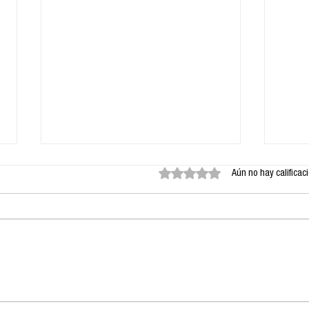
Obtuvo 0 de 5 estrellas.
Aún no hay calificac
Tácticas de resistencia:
Astr
Mujeres afganas,
sim