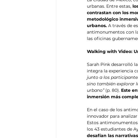
Think Tank
Playground
T
urbanas. Entre estas, 
lo
contrastan con los mo
metodológico inmersiv
urbanos.
 A través de e
antimonumentos con las
las oficinas gubernamen
Walking with Video: Un
Sarah Pink desarrolló la
integra la experiencia c
junto a los participant
sino también explorar l
urbano”
 (p. 80). 
Este en
inmersión más complet
En el caso de los anti
innovador para analiza
Estos antimonumentos, 
los 43 estudiantes de A
desafían las narrativas 