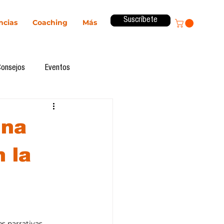
Suscríbete
ncias
Coaching
Más
Consejos
Eventos
ital
Innovación
una
Revista ComA
Observatorio
 la
formes de investigación
es narrativas 