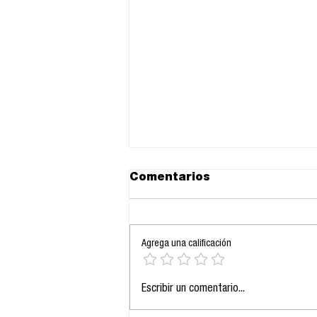
Comentarios
Agrega una calificación
En China “Sin título, no
Escribir un comentario...
opines”: ¿Control o