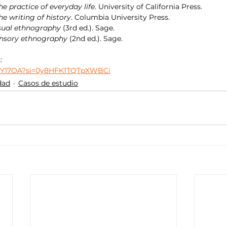
he practice of everyday life
. University of California Press.
he writing of history
. Columbia University Press.
sual ethnography
 (3rd ed.). Sage.
nsory ethnography
 (2nd ed.). Sage.
:
9RlY17OA?si=0y8HFK1TQTpXWBCi
dad
Casos de estudio