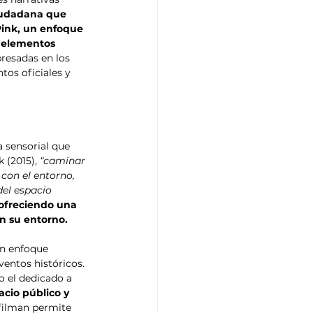
iudadana que 
Pink, un enfoque 
 elementos 
presadas en los 
os oficiales y 
 sensorial que 
 (2015), 
“caminar 
con el entorno, 
el espacio 
 ofreciendo una 
n su entorno.
un enfoque 
entos históricos. 
 el dedicado a 
cio público y 
filman permite 