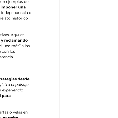
son ejemplos de 
n imponer una 
 Independencia o 
elato histórico 
tivas. Aquí es 
s y reclamando 
i una más” a las 
 con los 
tencia.
strategias desde 
gistra el paisaje 
 experiencia 
l para 
rtas o velas en 
, 
permite 