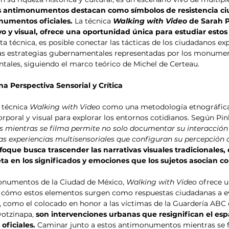
esis
Análisis de tendencias
s antimonumentos destacan como símbolos de resistencia c
numentos oficiales.
 La técnica 
Walking with Video
 de Sarah 
o y visual, ofrece una oportunidad única para estudiar estos
sta técnica, es posible conectar las tácticas de los ciudadanos ex
 estrategias gubernamentales representadas por los monument
tales, siguiendo el marco teórico de Michel de Certeau.
a Perspectiva Sensorial y Crítica
 técnica 
Walking with Video
 como una metodología etnográfica
orporal y visual para explorar los entornos cotidianos. Según Pink
es mientras se filma permite no solo documentar su interacción 
as experiencias multisensoriales que configuran su percepción d
foque busca trascender las narrativas visuales tradicionales,
a en los significados y emociones que los sujetos asocian co
monumentos de la Ciudad de México, 
Walking with Video
 ofrece 
r cómo estos elementos surgen como respuestas ciudadanas a ev
como el colocado en honor a las víctimas de la Guardería ABC o
yotzinapa, 
son intervenciones urbanas que resignifican el espa
oficiales. 
Caminar junto a estos antimonumentos mientras se 