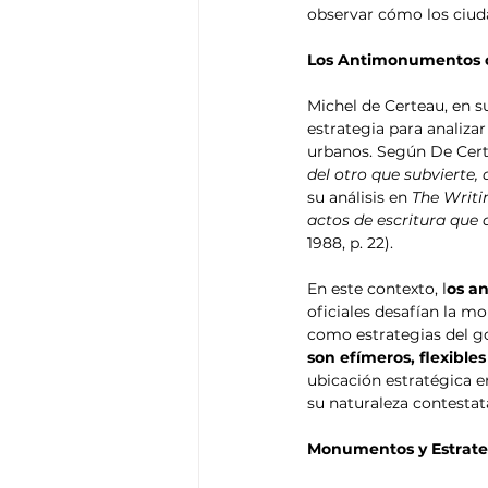
observar cómo los ciuda
Los Antimonumentos 
Michel de Certeau, en s
estrategia para analiza
urbanos. Según De Certe
del otro que subvierte,
su análisis en 
The Writi
actos de escritura que 
1988, p. 22).
En este contexto, l
os a
oficiales desafían la 
como estrategias del go
son efímeros, flexible
ubicación estratégica e
su naturaleza contestata
Monumentos y Estrate