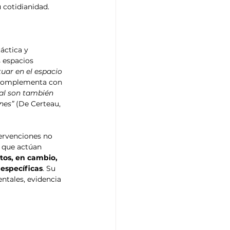
 cotidianidad.
áctica y 
 espacios 
uar en el espacio 
e complementa con 
ral son también 
nes”
 (De Certeau, 
ervenciones no 
 que actúan 
os, en cambio, 
 específicas
. Su 
ntales, evidencia 