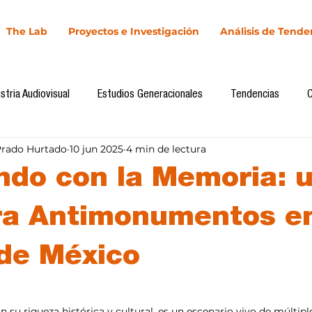
The Lab
Proyectos e Investigación
Análisis de Tende
stria Audiovisual
Estudios Generacionales
Tendencias
Prado Hurtado
10 jun 2025
4 min de lectura
l
Cultura Digital
Comunicación y Sociedad
Marketing dig
do con la Memoria: 
Comunicación
Investigación
H&NhCL
CICA/Sintaxis
ra Antimonumentos en
de México
Casos de estudio
Novedades
Podcast
Video
In
llas.
 su riqueza histórica y cultural, es un escenario vivo de múltipl