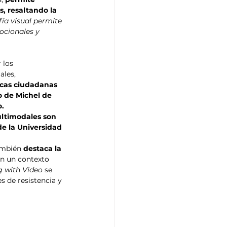
, resaltando la 
fía visual permite 
ocionales y 
 los 
les, 
icas ciudadanas 
 de Michel de 
o.
ultimodales son 
e la Universidad 
ambién 
destaca la 
n un contexto 
 with Video
 se 
 de resistencia y 