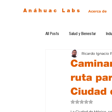
Anáhuac Labs
Acerca de
All Posts
Salud y Bienestar
Indu
Ricardo Ignacio 
Egresados
Inteligencia Artificia
Caminan
Diseño de futuro
Ética de la 
ruta pa
Ciudad 
Software del mes
Cursos
Obtuvo NaN de 5 estre
La Ciudad de México, con