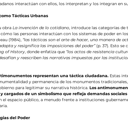
danos interactúan con ellos, los interpretan y los integran en su
como Tácticas Urbanas
u obra 
La invención de lo cotidiano
, introduce las categorías de t
r cómo las personas interactúan con los sistemas de poder en los
au (1984), 
“las tácticas son el arte de hacer, una manera de act
 adapta y resignifica las imposiciones del poder”
 (p. 37). Esto s
ng of History
, donde enfatiza que 
“los actos de resistencia cultu
desafían y reescriben las narrativas impuestas por las institucio
ntimonumentos representan una táctica ciudadana. 
Estas int
monumentalidad y permanencia de los monumentos tradicionales,
bierno para legitimar su narrativa histórica. 
Los antimonument
s y cargados de un simbolismo que refleja demandas sociales
n el espacio público, a menudo frente a instituciones gubername
ria.
gias del Poder