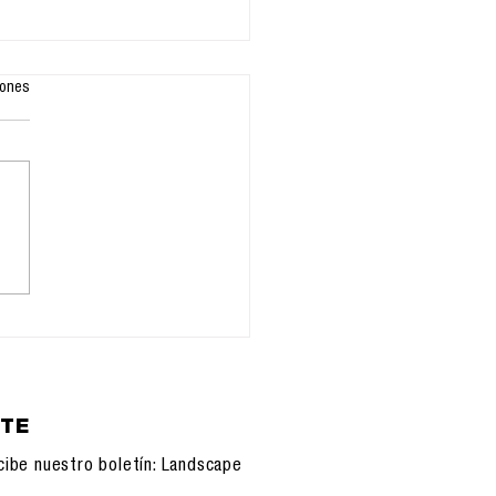
iones
VOCATORIA PARA
PUBLICACIÓN DE
 OBRA COLECTIVA
ETE
cibe nuestro boletín: Landscape