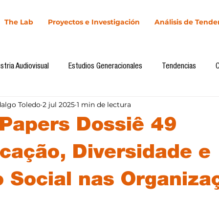
The Lab
Proyectos e Investigación
Análisis de Tende
stria Audiovisual
Estudios Generacionales
Tendencias
dalgo Toledo
2 jul 2025
1 min de lectura
l
Cultura Digital
Comunicación y Sociedad
Marketing dig
r Papers Dossiê 49
Comunicación
Investigación
H&NhCL
CICA/Sintaxis
cação, Diversidade e
o Social nas Organiza
Casos de estudio
Novedades
Podcast
Video
In
llas.