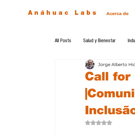
Anáhuac Labs
Acerca de
All Posts
Salud y Bienestar
Indu
Jorge Alberto Hi
Egresados
Inteligencia Artificia
Call fo
Diseño de futuro
Ética de la 
|Comuni
Inclusã
Software del mes
Cursos
Obtuvo NaN de 5 estre