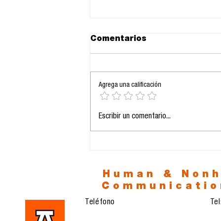
Comentarios
Agrega una calificación
I Congreso
Escribir un comentario...
Internacional Cómplices
de la Comunicación
Human & Non
Communicatio
Teléfono
Te