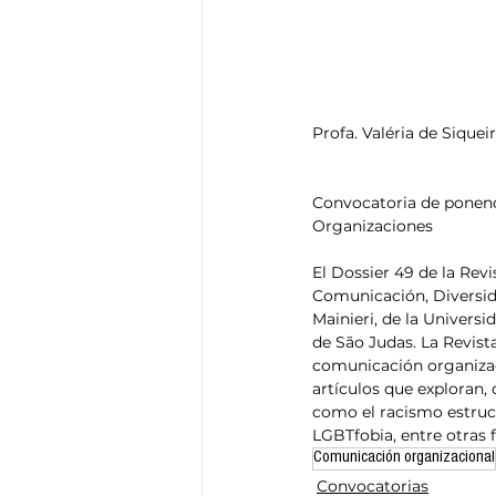
Think Tank
Playground
T
Profa. Valéria de Sique
Convocatoria de ponenci
Organizaciones
El Dossier 49 de la Rev
Comunicación, Diversida
Mainieri, de la Universi
de São Judas. La Revista
comunicación organizaci
artículos que exploran, 
como el racismo estruct
LGBTfobia, entre otras 
Comunicación organizacional
Convocatorias