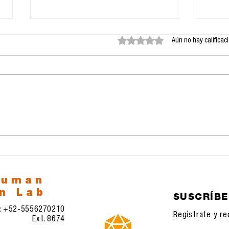
Obtuvo 0 de 5 estrellas.
Aún no hay calificac
Convocatoria Revista
CON
Perspectivas
LA 
UNA
human
n Lab
SUSCRÍB
l: +52-5556270210
Regístrate y re
Ext. 8674