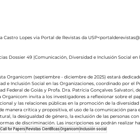
esis
Análisis de tendencias
ira Castro Lopes via Portal de Revistas da USP<portalderevistas
as Dossier 49 |Comunicación, Diversidad e Inclusión Social en l
ista Organicom (septiembre - diciembre de 2025) estará dedicad
d e Inclusión Social en las Organizaciones, coordinado por el Pr
dad Federal de Goiás y Profa. Dra. Patrícia Gonçalves Salvatori, d
 Organicom invita a los investigadores a reflexionar sobre el pap
onal y las relaciones públicas en la promoción de la diversidad y
de manera crítica y propositiva, el uso de la comunicación para 
ural, la desigualdad de género, la exclusión de las personas con 
formas de discriminación. Las inscripciones se podrán realizar ha
Call for Papers
Revistas Científicas
Organicom
Inclusión social