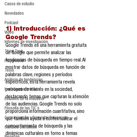
Casos de estudio
Novedades
Podcast
1) Introducción: ¿Qué es 
Video
Google Trends?
Informes de investigación
Google Trends es una herramienta gratuita 
Think Tank
de Google que permite analizar las 
tendencias de búsqueda en tiempo real. Al 
Playground
mostrar datos de búsqueda en función de 
Tesis
palabras clave, regiones y períodos 
Análisis de tendencias
específicos, esta herramienta revela 
Investigador Invitado
patrones de interés en la sociedad, 
destacando temas que capturan la atención 
Estudios de la industria
de las audiencias. Google Trends no solo 
Filosofía de las TIC´s
proporciona información cuantitativa, sino 
Comunicación y Bienestar Psicosocia
que también ayuda a contextualizar el 
comportamiento de búsqueda y las 
Carteles Científicos
dinámicas culturales en torno a temas 