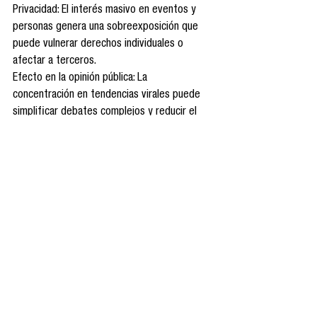
Privacidad: El interés masivo en eventos y 
personas genera una sobreexposición que 
puede vulnerar derechos individuales o 
afectar a terceros.
Efecto en la opinión pública: La 
concentración en tendencias virales puede 
simplificar debates complejos y reducir el 
interés en temas menos visibles pero 
socialmente importantes.
Estos dilemas subrayan la necesidad de un 
uso responsable de herramientas como 
Google Trends y la ética en la comunicación 
informativa.
8) Conclusiones
El análisis de tendencias en Google Trends 
proporciona una ventana única para 