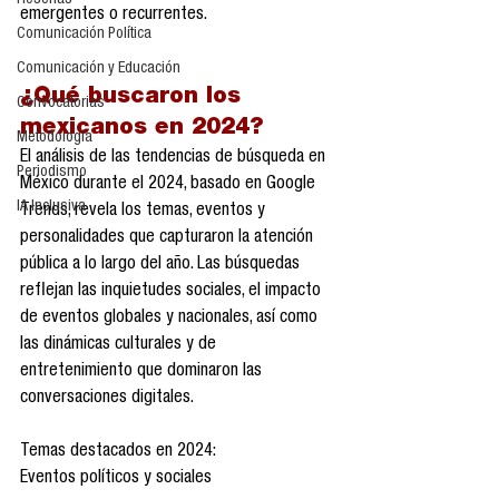
Reseñas
emergentes o recurrentes.
Comunicación Política
Comunicación y Educación
¿Qué buscaron los 
Convocatorias
mexicanos en 2024?
Metodología
El análisis de las tendencias de búsqueda en 
Periodismo
México durante el 2024, basado en Google 
IA Inclusiva
Trends, revela los temas, eventos y 
personalidades que capturaron la atención 
pública a lo largo del año. Las búsquedas 
reflejan las inquietudes sociales, el impacto 
de eventos globales y nacionales, así como 
las dinámicas culturales y de 
entretenimiento que dominaron las 
conversaciones digitales.
Temas destacados en 2024:
Eventos políticos y sociales