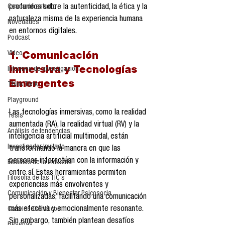
profundos sobre la autenticidad, la ética y la 
Casos de estudio
naturaleza misma de la experiencia humana 
Novedades
en entornos digitales.
Podcast
Video
1. Comunicación 
Inmersiva y Tecnologías 
Informes de investigación
Emergentes
Think Tank
Playground
Las tecnologías inmersivas, como la realidad 
Tesis
aumentada (RA), la realidad virtual (RV) y la 
Análisis de tendencias
inteligencia artificial multimodal, están 
Investigador Invitado
transformando la manera en que las 
personas interactúan con la información y 
Estudios de la industria
entre sí. Estas herramientas permiten 
Filosofía de las TIC´s
experiencias más envolventes y 
Comunicación y Bienestar Psicosocia
personalizadas, facilitando una comunicación 
más efectiva y emocionalmente resonante. 
Carteles Científicos
Sin embargo, también plantean desafíos 