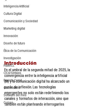
Inteligencia Artificial
Cultura Digital
Comunicación y Sociedad
Marketing digital
Innovación
Diseño de futuro
Ética de la Comunicación
Investigación
Introducción
H&NhCL
En el umbral de la segunda mitad de 2025, la 
CICA/Sintaxis
convergencia entre la inteligencia artificial 
Revista ComA
(IA) y la comunicación digital ha alcanzado un 
punto de inflexión. Las tecnologías 
Observatorio
emergentes no solo están redefiniendo los 
Software del mes
canales y formatos de interacción, sino que 
Cursos
también están planteando interrogantes 