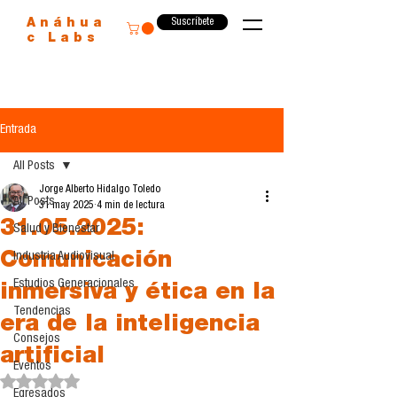
Suscríbete
Anáhua
c Labs
Entrada
All Posts
Jorge Alberto Hidalgo Toledo
All Posts
31 may 2025
4 min de lectura
31.05.2025:
Salud y Bienestar
Comunicación
Industria Audiovisual
Estudios Generacionales
inmersiva y ética en la
Tendencias
era de la inteligencia
Consejos
artificial
Eventos
Obtuvo NaN de 5 estrellas.
Egresados