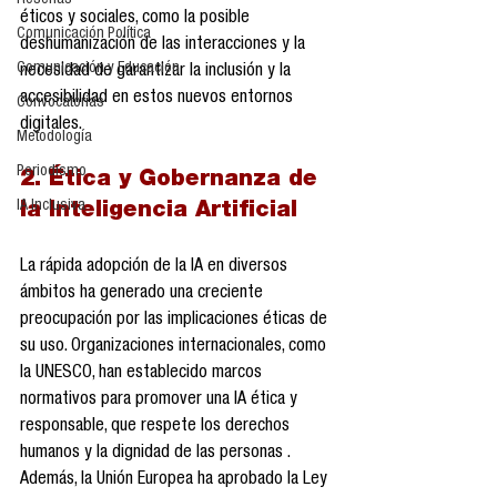
Reseñas
éticos y sociales, como la posible 
Comunicación Política
deshumanización de las interacciones y la 
Comunicación y Educación
necesidad de garantizar la inclusión y la 
accesibilidad en estos nuevos entornos 
Convocatorias
digitales.
Metodología
Periodismo
2. Ética y Gobernanza de 
IA Inclusiva
la Inteligencia Artificial
La rápida adopción de la IA en diversos 
ámbitos ha generado una creciente 
preocupación por las implicaciones éticas de 
su uso. Organizaciones internacionales, como 
la UNESCO, han establecido marcos 
normativos para promover una IA ética y 
responsable, que respete los derechos 
humanos y la dignidad de las personas . 
Además, la Unión Europea ha aprobado la Ley 