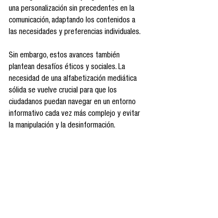
una personalización sin precedentes en la 
comunicación, adaptando los contenidos a 
las necesidades y preferencias individuales.
Sin embargo, estos avances también 
plantean desafíos éticos y sociales. La 
necesidad de una alfabetización mediática 
sólida se vuelve crucial para que los 
ciudadanos puedan navegar en un entorno 
informativo cada vez más complejo y evitar 
la manipulación y la desinformación.
En este contexto, es imperativo que las 
instituciones educativas, los gobiernos y las 
empresas colaboren para desarrollar 
políticas y programas que promuevan una 
adopción responsable y equitativa de estas 
tecnologías, asegurando que los beneficios 