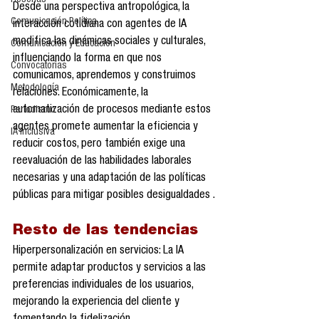
Reseñas
Desde una perspectiva antropológica, la 
Comunicación Política
interacción cotidiana con agentes de IA 
modifica las dinámicas sociales y culturales, 
Comunicación y Educación
influenciando la forma en que nos 
Convocatorias
comunicamos, aprendemos y construimos 
Metodología
relaciones. Económicamente, la 
automatización de procesos mediante estos 
Periodismo
agentes promete aumentar la eficiencia y 
IA Inclusiva
reducir costos, pero también exige una 
reevaluación de las habilidades laborales 
necesarias y una adaptación de las políticas 
públicas para mitigar posibles desigualdades .​
Resto de las tendencias
Hiperpersonalización en servicios: La IA 
permite adaptar productos y servicios a las 
preferencias individuales de los usuarios, 
mejorando la experiencia del cliente y 