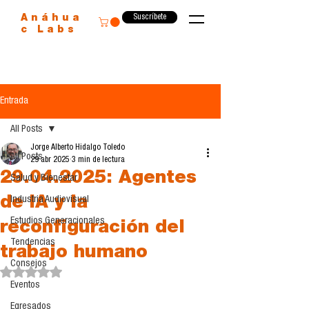
Suscríbete
Anáhua
c Labs
Entrada
All Posts
Jorge Alberto Hidalgo Toledo
All Posts
29 abr 2025
3 min de lectura
29.04.2025: Agentes
Salud y Bienestar
de IA y la
Industria Audiovisual
Estudios Generacionales
reconfiguración del
Tendencias
trabajo humano
Consejos
Obtuvo NaN de 5 estrellas.
Eventos
Egresados