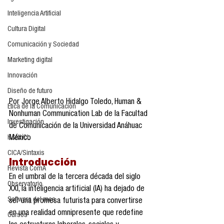
Inteligencia Artificial
Cultura Digital
Comunicación y Sociedad
Marketing digital
Innovación
Diseño de futuro
Por Jorge Alberto Hidalgo Toledo, Human & 
Ética de la Comunicación
Nonhuman Communication Lab de la Facultad 
Investigación
de Comunicación de la Universidad Anáhuac 
México
H&NhCL
CICA/Sintaxis
Introducción
Revista ComA
En el umbral de la tercera década del siglo 
Observatorio
XXI, la inteligencia artificial (IA) ha dejado de 
Software del mes
ser una promesa futurista para convertirse 
en una realidad omnipresente que redefine 
Cursos