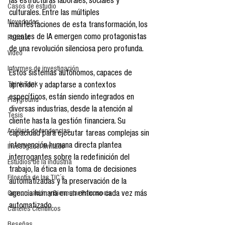
las estructuras laborales, sociales y 
Casos de estudio
culturales. Entre las múltiples 
Novedades
manifestaciones de esta transformación, los 
agentes de IA emergen como protagonistas 
Podcast
de una revolución silenciosa pero profunda.​
Video
Informes de investigación
Estos sistemas autónomos, capaces de 
Think Tank
aprender y adaptarse a contextos 
específicos, están siendo integrados en 
Playground
diversas industrias, desde la atención al 
Tesis
cliente hasta la gestión financiera. Su 
Análisis de tendencias
capacidad para ejecutar tareas complejas sin 
intervención humana directa plantea 
Investigador Invitado
interrogantes sobre la redefinición del 
Estudios de la industria
trabajo, la ética en la toma de decisiones 
Filosofía de las TIC´s
automatizadas y la preservación de la 
agencia humana en un entorno cada vez más 
Comunicación y Bienestar Psicosocia
automatizado 
Carteles Científicos