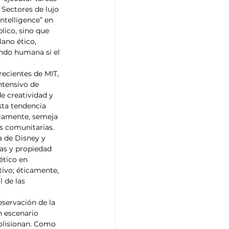
Sectores de lujo 
intelligence” en 
lico, sino que 
ano ético, 
endo humana si el 
recientes de MIT, 
ntensivo de 
 creatividad y 
sta tendencia 
icamente, semeja 
es comunitarias.
 de Disney y 
vas y propiedad 
ético en 
tivo; éticamente, 
 de las 
eservación de la 
n escenario 
colisionan. Como 