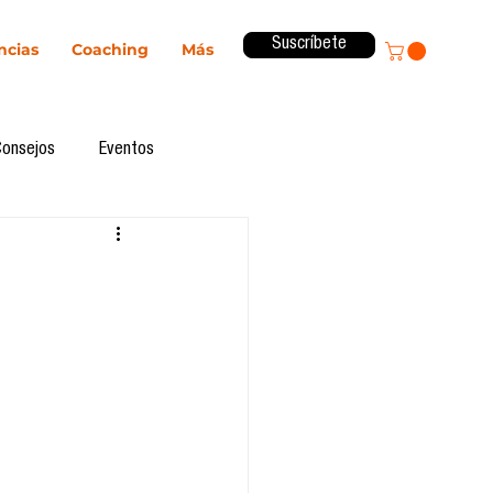
Suscríbete
ncias
Coaching
Más
Consejos
Eventos
ital
Innovación
Revista ComA
Observatorio
formes de investigación