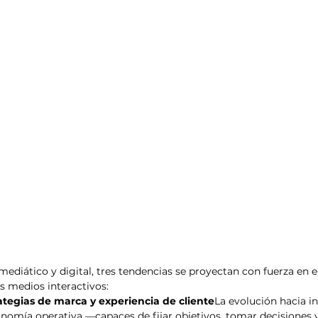
esis
Análisis de tendencias
mediático y digital, tres tendencias se proyectan con fuerza en e
os medios interactivos:
ategias de marca y experiencia de cliente
La evolución hacia in
tonomía operativa —capaces de fijar objetivos, tomar decisiones y