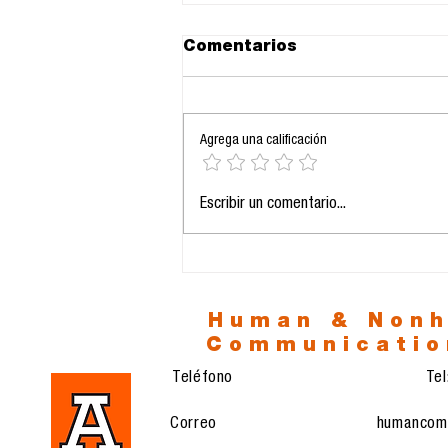
Comentarios
Agrega una calificación
24.11.2025: La IA como
Escribir un comentario...
eje estructural de la
comunicación
profesional
Human & Non
Communicatio
Teléfono
Te
Correo
humancom