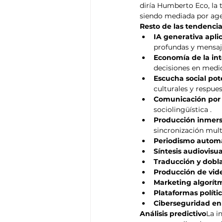
diría Humberto Eco, la t
siendo mediada por ag
Resto de las tendenci
IA generativa apli
profundas y mensaje
Economía de la in
decisiones en medi
Escucha social pot
culturales y respues
Comunicación por 
sociolingüística .
Producción inmersiv
sincronización mult
Periodismo autom
Síntesis audiovisu
Traducción y dobl
Producción de vide
Marketing algorít
Plataformas políti
Ciberseguridad en 
Análisis predictivo
La i