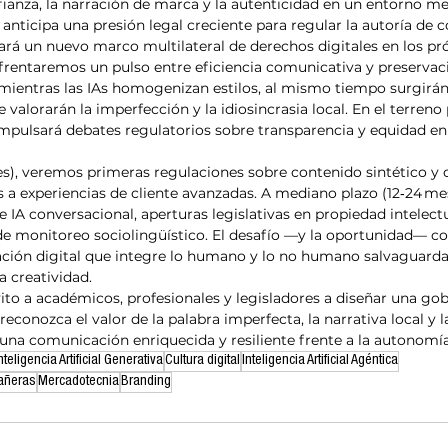
fianza, la narración de marca y la autenticidad en un entorno m
nticipa una presión legal creciente para regular la autoría de 
ará un nuevo marco multilateral de derechos digitales en los pró
rentaremos un pulso entre eficiencia comunicativa y preservaci
: mientras las IAs homogenizan estilos, al mismo tiempo surgir
 valorarán la imperfección y la idiosincrasia local. En el terreno 
mpulsará debates regulatorios sobre transparencia y equidad en
es), veremos primeras regulaciones sobre contenido sintético y
s a experiencias de cliente avanzadas. A mediano plazo (12‑24 m
 IA conversacional, aperturas legislativas en propiedad intelectua
e monitoreo sociolingüístico. El desafío —y la oportunidad— co
ión digital que integre lo humano y lo no humano salvaguardand
la creatividad.
vito a académicos, profesionales y legisladores a diseñar una gob
 reconozca el valor de la palabra imperfecta, la narrativa local y 
 una comunicación enriquecida y resiliente frente a la autonomí
nteligencia Artificial Generativa
Cultura digital
Inteligencia Artificial Agéntica
pañeras
Mercadotecnia
Branding