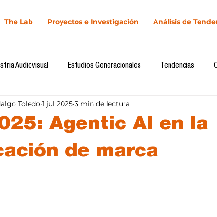
The Lab
Proyectos e Investigación
Análisis de Tende
stria Audiovisual
Estudios Generacionales
Tendencias
dalgo Toledo
1 jul 2025
3 min de lectura
l
Cultura Digital
Comunicación y Sociedad
Marketing dig
025: Agentic AI en la
Comunicación
Investigación
H&NhCL
CICA/Sintaxis
ación de marca
llas.
Casos de estudio
Novedades
Podcast
Video
In