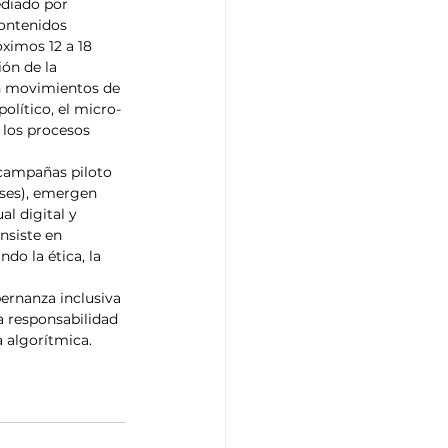
ediado por 
contenidos 
ximos 12 a 18 
ón de la 
án movimientos de 
político, el micro-
 los procesos 
 campañas piloto 
eses), emergen 
l digital y 
nsiste en 
o la ética, la 
ernanza inclusiva 
la responsabilidad 
a algorítmica.