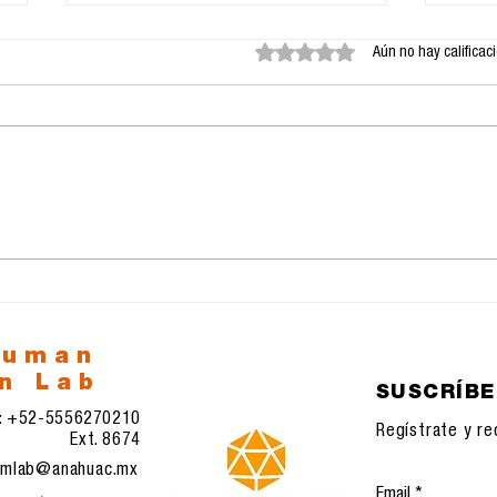
Obtuvo 0 de 5 estrellas.
Aún no hay calificac
23.11.2025:
22.
Transformaciones
Rec
sistémicas en
com
comunicación, IA e
eco
infraestructuras
tec
digitales emergentes
human
n Lab
SUSCRÍB
l: +52-5556270210
Regístrate y re
Ext. 8674
mlab@anahuac.mx
Email