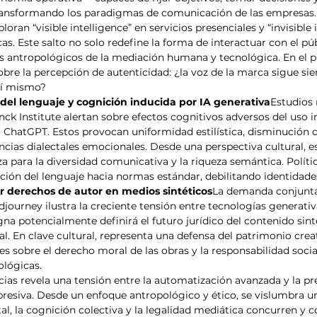
ansformando los paradigmas de comunicación de las empresas. 
ran “visible intelligence” en servicios presenciales y “invisible 
as. Este salto no solo redefine la forma de interactuar con el púb
es antropológicos de la mediación humana y tecnológica. En el pl
bre la percepción de autenticidad: ¿la voz de la marca sigue si
sí mismo?
el lenguaje y cognición inducida por IA generativa
Estudios 
nck Institute alertan sobre efectos cognitivos adversos del uso i
hatGPT. Estos provocan uniformidad estilística, disminución de
encias dialectales emocionales. Desde una perspectiva cultural, e
 para la diversidad comunicativa y la riqueza semántica. Polít
zación del lenguaje hacia normas estándar, debilitando identidad
or derechos de autor en medios sintéticos
La demanda conjunta
djourney ilustra la creciente tensión entre tecnologías generati
gna potencialmente definirá el futuro jurídico del contenido sint
l. En clave cultural, representa una defensa del patrimonio crea
s sobre el derecho moral de las obras y la responsabilidad social
ológicas.
cias revela una tensión entre la automatización avanzada y la pr
xpresiva. Desde un enfoque antropológico y ético, se vislumbra u
tal, la cognición colectiva y la legalidad mediática concurren y 