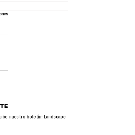
iones
11.2025:
onfiguración de la
unicación, IA y
sistemas
nológicos
ETE
cibe nuestro boletín: Landscape