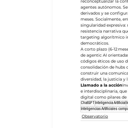
reconceptualizar la con
agentes autónomos. Se a
derivados y se configur
meses. Socialmente, enf
singularidad expresiva
resistencia narrativa que
targeting algorítmico i
democráticos.
A corto plazo (6‑12 mes
de agentic AI orientada
códigos éticos de uso de
consolidación de hubs d
construir una comunicac
diversidad, la justicia y 
Llamado a la acción
In
e interdisciplinaria, que
digital como pilares de
ChatGPT
Inteligencia Artificial
I
Inteligencias Artificiales com
Observatorio