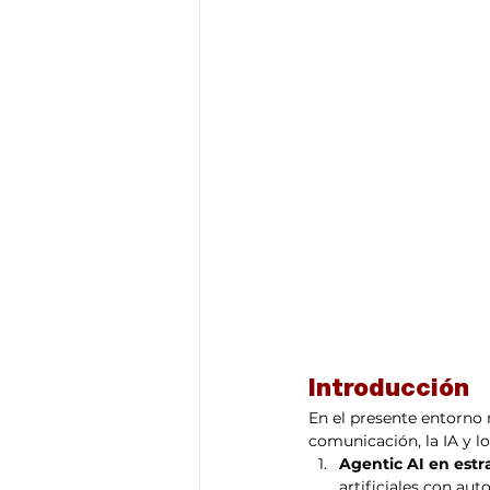
Think Tank
Playground
T
Introducción
En el presente entorno 
comunicación, la IA y l
Agentic AI en estr
artificiales con au