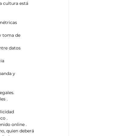
a cultura está 
métricas 
 y toma de 
ntre datos 
ia 
banda y 
legales.
es .
licidad
co .
nido online .
no, quien deberá 