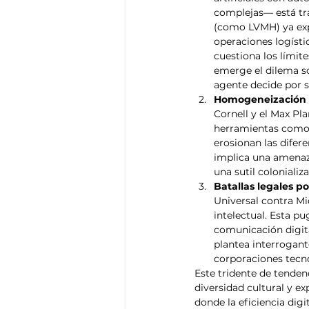
complejas— está tr
(como LVMH) ya explo
operaciones logístic
cuestiona los límit
emerge el dilema so
agente decide por 
Homogeneización d
Cornell y el Max Pla
herramientas como C
erosionan las difer
implica una amenaza
una sutil coloniali
Batallas legales p
Universal contra Mi
intelectual. Esta pu
comunicación digita
plantea interrogante
corporaciones tecn
Este tridente de tenden
diversidad cultural y e
donde la eficiencia digi