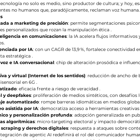
ecnología no solo es medio, sino productor de cultura; y hoy, es
entes no humanos que, paradójicamente, reclaman voz humana.
as
cada a marketing de precisión
: permite segmentaciones psico
s personalizados que rozan la manipulación ética .
teligencia en comunicaciones
: la IA acelera flujos informativos
os.
enciada por IA
: con un CAGR de 13,9 %, fortalece conectividad e
ta estratégica .
voz e IA conversacional
: chip de alteración prosódica e influenc
a y virtual (Internet de los sentidos)
: reducción de ancho de 
isensorial en 6G .
atizado
: eficacia frente a riesgo de veracidad .
al y deepfakes
: proliferación de medios sintéticos, con desafíos 
aje automatizado
: rompe barreras idiomáticas en medios global
o asistida por IA
: democratiza acceso a herramientas creativas
mico y personalización profunda
: adopción generalizada en pub
cas algorítmicas
: micro-targeting electoral y impacto democráti
scraping y derechos digitales
: respuesta a ataques sobre conte
ntegración de agentic AI redefinirá el rol del comunicador huma