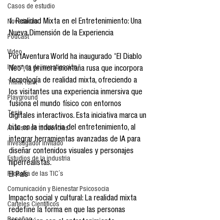
Casos de estudio
1. Realidad Mixta en el Entretenimiento: Una 
Novedades
Nueva Dimensión de la Experiencia
Podcast
Video
PortAventura World ha inaugurado 'El Diablo 
Informes de investigación
Neo', la primera montaña rusa que incorpora 
tecnología de realidad mixta, ofreciendo a 
Think Tank
los visitantes una experiencia inmersiva que 
Playground
fusiona el mundo físico con entornos 
Tesis
digitales interactivos. Esta iniciativa marca un 
hito en la industria del entretenimiento, al 
Análisis de tendencias
integrar herramientas avanzadas de IA para 
Investigador Invitado
diseñar contenidos visuales y personajes 
Estudios de la industria
hiperrealistas.
Filosofía de las TIC´s
El País
Comunicación y Bienestar Psicosocia
Impacto social y cultural: La realidad mixta 
Carteles Científicos
redefine la forma en que las personas 