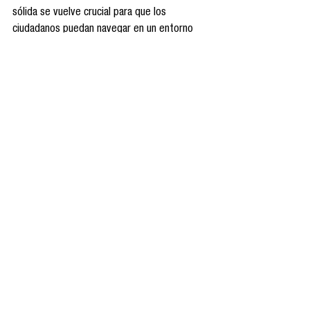
sólida se vuelve crucial para que los 
ciudadanos puedan navegar en un entorno 
informativo cada vez más complejo y evitar 
la manipulación y la desinformación.
En este contexto, es imperativo que las 
instituciones educativas, los gobiernos y las 
empresas colaboren para desarrollar 
políticas y programas que promuevan una 
adopción responsable y equitativa de estas 
tecnologías, asegurando que los beneficios 
de la innovación tecnológica se distribuyan 
de manera justa y contribuyan al bienestar 
común.
ChatGPT
Inteligencia Artificial Generativa
Tendencias
Tecnología
Tendencias de consumo
Observatorio