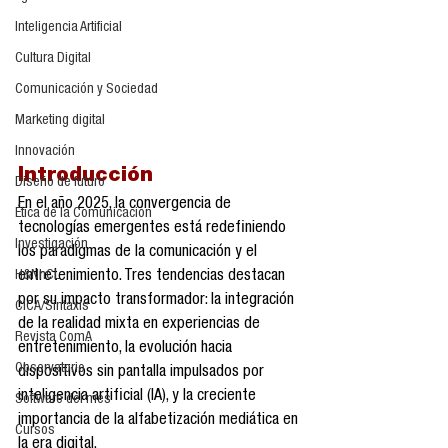
Inteligencia Artificial
Cultura Digital
Comunicación y Sociedad
Marketing digital
Innovación
Introducción
Diseño de futuro
En el año 2025, la convergencia de 
Ética de la Comunicación
tecnologías emergentes está redefiniendo 
Investigación
los paradigmas de la comunicación y el 
entretenimiento. Tres tendencias destacan 
H&NhCL
por su impacto transformador: la integración 
CICA/Sintaxis
de la realidad mixta en experiencias de 
Revista ComA
entretenimiento, la evolución hacia 
Observatorio
dispositivos sin pantalla impulsados por 
inteligencia artificial (IA), y la creciente 
Software del mes
importancia de la alfabetización mediática en 
Cursos
la era digital.