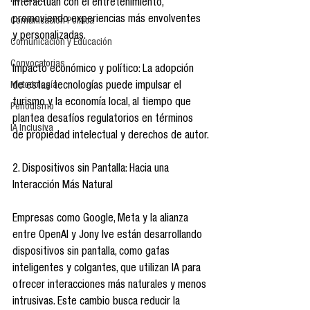
Reseñas
interactúan con el entretenimiento, 
promoviendo experiencias más envolventes 
Comunicación Política
y personalizadas.
Comunicación y Educación
Convocatorias
Impacto económico y político: La adopción 
de estas tecnologías puede impulsar el 
Metodología
turismo y la economía local, al tiempo que 
Periodismo
plantea desafíos regulatorios en términos 
IA Inclusiva
de propiedad intelectual y derechos de autor.
2. Dispositivos sin Pantalla: Hacia una 
Interacción Más Natural
Empresas como Google, Meta y la alianza 
entre OpenAI y Jony Ive están desarrollando 
dispositivos sin pantalla, como gafas 
inteligentes y colgantes, que utilizan IA para 
ofrecer interacciones más naturales y menos 
intrusivas. Este cambio busca reducir la 