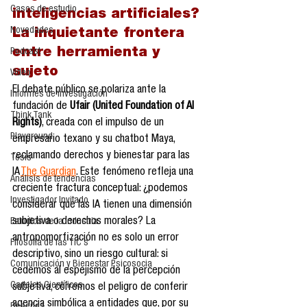
Casos de estudio
inteligencias artificiales? 
Novedades
La inquietante frontera 
entre herramienta y 
Podcast
sujeto
Video
El debate público se polariza ante la 
Informes de investigación
fundación de 
Ufair (United Foundation of AI 
Think Tank
Rights)
, creada con el impulso de un 
Playground
empresario texano y su chatbot Maya, 
reclamando derechos y bienestar para las 
Tesis
IA 
The Guardian
. Este fenómeno refleja una 
Análisis de tendencias
creciente fractura conceptual: ¿podemos 
Investigador Invitado
considerar que las IA tienen una dimensión 
subjetiva o derechos morales? La 
Estudios de la industria
antropomorfización no es solo un error 
Filosofía de las TIC´s
descriptivo, sino un riesgo cultural: si 
Comunicación y Bienestar Psicosocia
cedemos al espejismo de la percepción 
Carteles Científicos
subjetiva, corremos el peligro de conferir 
agencia simbólica a entidades que, por su 