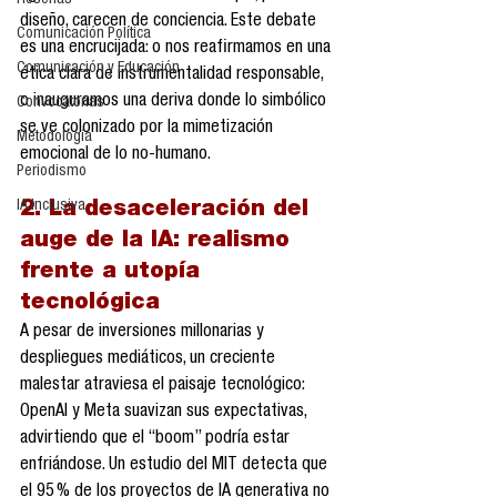
Reseñas
diseño, carecen de conciencia. Este debate 
Comunicación Política
es una encrucijada: o nos reafirmamos en una 
Comunicación y Educación
ética clara de instrumentalidad responsable, 
o inauguramos una deriva donde lo simbólico 
Convocatorias
se ve colonizado por la mimetización 
Metodología
emocional de lo no-humano.
Periodismo
IA Inclusiva
2. La desaceleración del 
auge de la IA: realismo 
frente a utopía 
tecnológica
A pesar de inversiones millonarias y 
despliegues mediáticos, un creciente 
malestar atraviesa el paisaje tecnológico: 
OpenAI y Meta suavizan sus expectativas, 
advirtiendo que el “boom” podría estar 
enfriándose. Un estudio del MIT detecta que 
el 95 % de los proyectos de IA generativa no 