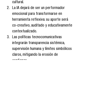
cultural.
La IA dejará de ser un performador 
emocional para transformarse en 
herramienta reflexiva: su aporte será 
co-creativo, auditado y educativamente 
contextualizado.
Las políticas tecnocomunicativas 
integrarán transparencia sistémica, 
supervisión humana y límites simbólicos 
claros, mitigando la erosión de 
confianza.
Implicaciones para la comunicación y el 
entretenimiento
La medida del éxito 
mediático ya no residirá únicamente en 
métricas digitales, sino en su capacidad para 
fomentar sentido crítico, empatía y 
deliberación. Las narrativas híbridas —que 
reconozcan la contingencia humana y el 