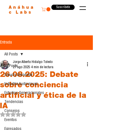
Suscríbete
Anáhua
c Labs
Entrada
All Posts
Jorge Alberto Hidalgo Toledo
All Posts
27 ago 2025
4 min de lectura
26.08.2025: Debate
Salud y Bienestar
sobre conciencia
Industria Audiovisual
Estudios Generacionales
artificial y ética de la
Tendencias
IA
Consejos
Obtuvo NaN de 5 estrellas.
Eventos
Egresados