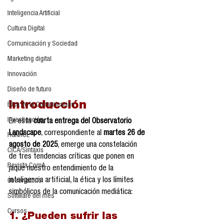
Inteligencia Artificial
Cultura Digital
Comunicación y Sociedad
Marketing digital
Innovación
Diseño de futuro
Introducción
Ética de la Comunicación
Investigación
En esta 
cuarta entrega del Observatorio 
Landscape
, correspondiente al 
martes 26 de 
H&NhCL
agosto de 2025
, emerge una constelación 
CICA/Sintaxis
de tres tendencias críticas que ponen en 
Revista ComA
jaque nuestro entendimiento de la 
inteligencia artificial, la ética y los límites 
Observatorio
simbólicos de la comunicación mediática:
Software del mes
Cursos
1. ¿Pueden sufrir las 