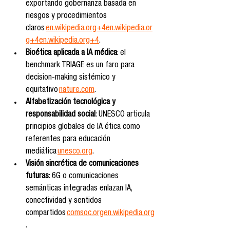
exportando gobernanza basada en 
riesgos y procedimientos 
claros 
en.wikipedia.org
+
4en.wikipedia.or
g
+
4en.wikipedia.org
+4
.
Bioética aplicada a IA médica
: el 
benchmark TRIAGE es un faro para 
decision-making sistémico y 
equitativo 
nature.com
.
Alfabetización tecnológica y 
responsabilidad social
: UNESCO articula 
principios globales de IA ética como 
referentes para educación 
mediática 
unesco.org
.
Visión sincrética de comunicaciones 
futuras
: 6G o comunicaciones 
semánticas integradas enlazan IA, 
conectividad y sentidos 
compartidos 
comsoc.orgen.wikipedia.org
.