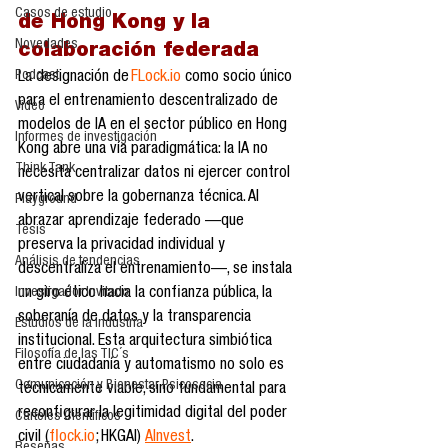
Casos de estudio
de Hong Kong y la 
Novedades
colaboración federada
Podcast
La designación de 
FLock.io
 como socio único 
para el entrenamiento descentralizado de 
Video
modelos de IA en el sector público en Hong 
Informes de investigación
Kong abre una vía paradigmática: la IA no 
Think Tank
necesita centralizar datos ni ejercer control 
vertical sobre la gobernanza técnica. Al 
Playground
abrazar aprendizaje federado —que 
Tesis
preserva la privacidad individual y 
Análisis de tendencias
descentraliza el entrenamiento—, se instala 
Investigador Invitado
un giro ético hacia la confianza pública, la 
soberanía de datos y la transparencia 
Estudios de la industria
institucional. Esta arquitectura simbiótica 
Filosofía de las TIC´s
entre ciudadanía y automatismo no solo es 
Comunicación y Bienestar Psicosocia
técnicamente viable, sino fundamental para 
reconfigurar la legitimidad digital del poder 
Carteles Científicos
civil (
flock.io
; HKGAI) 
AInvest
.