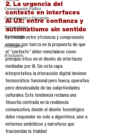
Reseñas
2. La urgencia del 
Comunicación Política
contexto en interfaces 
Comunicación y Educación
AI‑UX: entre confianza y 
Convocatorias
automatismo sin sentido
Metodología
La fricción entre eficiencia y comprensión 
emerge con fuerza en la propuesta de que 
Periodismo
el “contexto” debe reinstalarse como 
IA Inclusiva
principio ético en el diseño de interfaces 
mediadas por IA. Sin esta capa 
interpretativa, la interacción digital deviene 
tecnocrática: funcional pero hueca, operativa 
pero desvinculada de las subjetividades 
culturales. Esta tendencia reclama una 
filosofía centrada en la resiliencia 
comunicativa, donde el diseño tecnológico 
debe responder no solo a algoritmos, sino a 
entornos simbólicos y narrativos que 
trasciendan la frialdad 