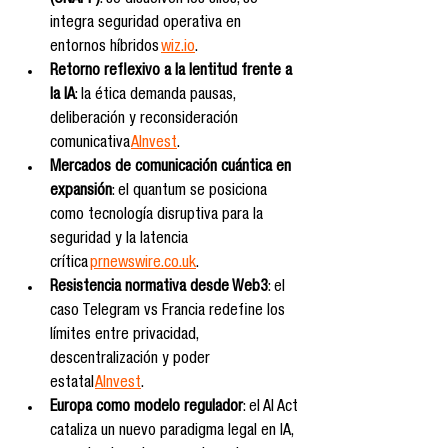
(CNAPP)
: se disuelven los silos, se 
integra seguridad operativa en 
entornos híbridos 
wiz.io
.
Retorno reflexivo a la lentitud frente a 
la IA
: la ética demanda pausas, 
deliberación y reconsideración 
comunicativa 
AInvest
.
Mercados de comunicación cuántica en 
expansión
: el quantum se posiciona 
como tecnología disruptiva para la 
seguridad y la latencia 
crítica 
prnewswire.co.uk
.
Resistencia normativa desde Web3
: el 
caso Telegram vs Francia redefine los 
límites entre privacidad, 
descentralización y poder 
estatal 
AInvest
.
Europa como modelo regulador
: el AI Act 
cataliza un nuevo paradigma legal en IA, 