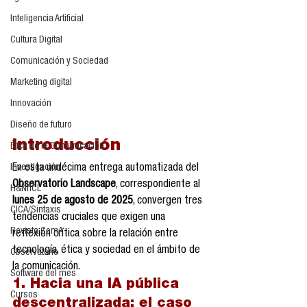
Inteligencia Artificial
Cultura Digital
Comunicación y Sociedad
Marketing digital
Innovación
Diseño de futuro
Introducción 
Ética de la Comunicación
Investigación
En esta undécima entrega automatizada del 
Observatorio Landscape
, correspondiente al 
H&NhCL
lunes 25 de agosto de 2025
, convergen tres 
CICA/Sintaxis
tendencias cruciales que exigen una 
Revista ComA
reflexión crítica sobre la relación entre 
tecnología, ética y sociedad en el ámbito de 
Observatorio
la comunicación.
Software del mes
1. Hacia una IA pública 
Cursos
descentralizada: el caso 