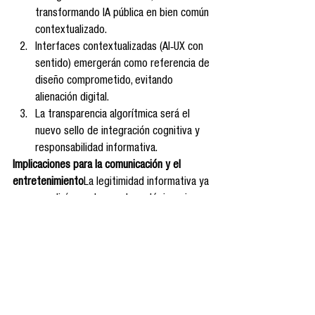
transformando IA pública en bien común 
contextualizado.
Interfaces contextualizadas (AI‑UX con 
sentido) emergerán como referencia de 
diseño comprometido, evitando 
alienación digital.
La transparencia algorítmica será el 
nuevo sello de integración cognitiva y 
responsabilidad informativa.
Implicaciones para la comunicación y el 
entretenimiento
La legitimidad informativa ya 
no se medirá por alcance tecnológico, sino 
por calidad de comprensión, autenticidad 
narrativa y responsabilidad simbólica. Los 
espacios informativos y creativos que 
integren IA con carácter deliberativo y 
legibilidad ganarán preferencia cultural. Así, la 
IA podrá servir, no sustituir, el despliegue 