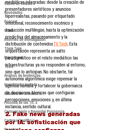
mediáticas integradas: desde la creación de 
Casos de estudio
presentadores sintéticos y anuncios 
Novedades
hiperrealistas, pasando por etiquetado 
Podcast
emocional, reconocimiento escénico y 
traducción multilingüe, hasta la optimización 
Video
predictiva del almacenamiento y la 
Informes de investigación
distribución de contenidos 
TV Tech
. Esta 
Think Tank
orquestación representa un salto 
Playground
paradigmático en el relato mediático: las 
infraestructuras ya no responden al entorno, 
Tesis
sino que lo anticipan. No obstante, tal 
Análisis de tendencias
autonomía algorítmica exige repensar la 
Investigador Invitado
agencia humana y fortalecer la gobernanza 
de decisiones técnicas que configuran 
Estudios de la industria
percepciones, emociones y, en última 
Filosofía de las TIC´s
instancia, sentido cultural.
Comunicación y Bienestar Psicosocia
2. Fake news generadas 
Carteles Científicos
por IA: sofisticación que 