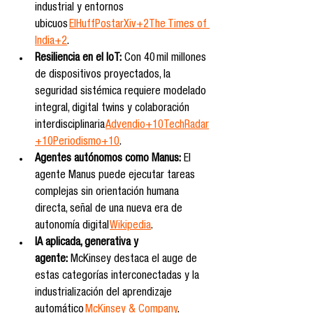
industrial y entornos 
ubicuos 
ElHuffPost
arXiv+2The Times of 
India+2
.
Resiliencia en el IoT:
 Con 40 mil millones 
de dispositivos proyectados, la 
seguridad sistémica requiere modelado 
integral, digital twins y colaboración 
interdisciplinaria 
Advendio+10TechRadar
+10Periodismo+10
.
Agentes autónomos como Manus:
 El 
agente Manus puede ejecutar tareas 
complejas sin orientación humana 
directa, señal de una nueva era de 
autonomía digital 
Wikipedia
.
IA aplicada, generativa y 
agente:
 McKinsey destaca el auge de 
estas categorías interconectadas y la 
industrialización del aprendizaje 
automático 
McKinsey & Company
.