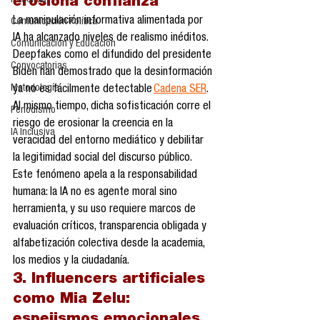
Reseñas
erosiona confianza
La manipulación informativa alimentada por 
Comunicación Política
IA ha alcanzado niveles de realismo inéditos. 
Comunicación y Educación
Deepfakes como el difundido del presidente 
Convocatorias
Biden han demostrado que la desinformación 
Metodología
ya no es fácilmente detectable 
Cadena SER
. 
Al mismo tiempo, dicha sofisticación corre el 
Periodismo
riesgo de erosionar la creencia en la 
IA Inclusiva
veracidad del entorno mediático y debilitar 
la legitimidad social del discurso público. 
Este fenómeno apela a la responsabilidad 
humana: la IA no es agente moral sino 
herramienta, y su uso requiere marcos de 
evaluación críticos, transparencia obligada y 
alfabetización colectiva desde la academia, 
los medios y la ciudadanía.
3. Influencers artificiales 
como Mia Zelu: 