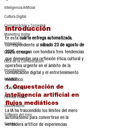
Inteligencia Artificial
Cultura Digital
Comunicación y Sociedad
Introducción
Marketing digital
En esta 
cuarta entrega automatizada
, 
Innovación
correspondiente al 
sábado 23 de agosto de 
2025
, emergen con hondura tres tendencias 
Diseño de futuro
que demandan una reflexión ética, cultural y 
Ética de la Comunicación
operativa urgente en el ámbito de la 
Investigación
comunicación digital y el entretenimiento 
H&NhCL
mediático:
1. Orquestación de 
CICA/Sintaxis
inteligencia artificial en 
Revista ComA
flujos mediáticos
Observatorio
La IA ha trascendido los límites del mero 
Software del mes
automatismo para convertirse en la 
Cursos
verdadera artífice de experiencias 