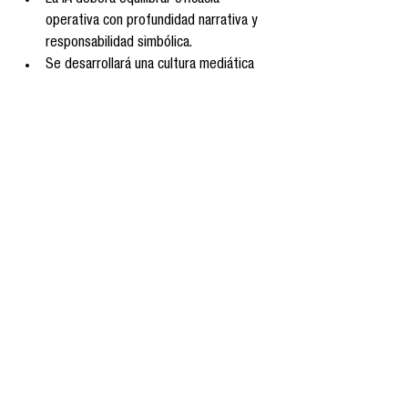
La IA deberá equilibrar eficacia 
operativa con profundidad narrativa y 
responsabilidad simbólica.
Se desarrollará una cultura mediática 
híbrida, en la que la tecnología habilita 
pero la humanidad define los sentidos 
compartidos.
El desafío ético no es menor: la inteligencia 
artificial ha efectivamente llegado, pero su 
legitimidad dependerá de cómo la 
comunicamos, regulamos y compartimos 
desde lo humano, no solo desde lo técnico. 
La dignidad informativa está en juego; es 
imperativo que cada línea de código y cada 
contenido generado nos reafirmen como 
sujetos responsables, capaces de sentido 
compartido.
ChatGPT
Inteligencia Artificial Generativa
Ética
Dra. Adriana Fernández
Fake News
Flujos mediáticos