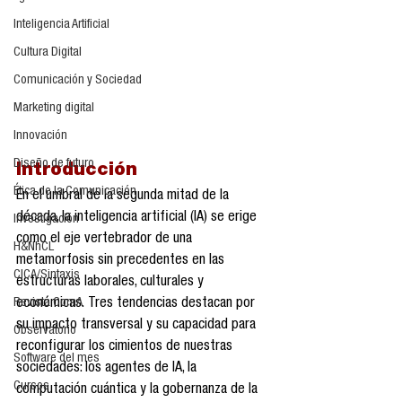
Inteligencia Artificial
Cultura Digital
Comunicación y Sociedad
Marketing digital
Innovación
Diseño de futuro
Introducción
Ética de la Comunicación
En el umbral de la segunda mitad de la 
década, la inteligencia artificial (IA) se erige 
Investigación
como el eje vertebrador de una 
H&NhCL
metamorfosis sin precedentes en las 
CICA/Sintaxis
estructuras laborales, culturales y 
Revista ComA
económicas. Tres tendencias destacan por 
su impacto transversal y su capacidad para 
Observatorio
reconfigurar los cimientos de nuestras 
Software del mes
sociedades: los agentes de IA, la 
Cursos
computación cuántica y la gobernanza de la 