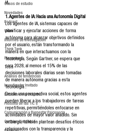
IA.
Casos de estudio
Novedades
1. Agentes de IA: Hacia una Autonomía Digital
Podcast
Los agentes de IA, sistemas capaces de 
planificar y ejecutar acciones de forma 
Video
autónoma para alcanzar objetivos definidos 
Informes de investigación
por el usuario, están transformando la 
Think Tank
manera en que interactuamos con la 
Playground
tecnología. Según Gartner, se espera que 
para 2028, al menos el 15% de las 
Tesis
decisiones laborales diarias sean tomadas 
Análisis de tendencias
de manera autónoma gracias a esta 
Investigador Invitado
tecnología .
Desde una perspectiva social, estos agentes 
Estudios de la industria
pueden liberar a los trabajadores de tareas 
Filosofía de las TIC´s
repetitivas, permitiéndoles enfocarse en 
Comunicación y Bienestar Psicosocia
actividades de mayor valor añadido. Sin 
Carteles Científicos
embargo, también plantean desafíos éticos 
relacionados con la transparencia y la 