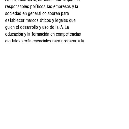
En este contexto, es fundamental que los 
responsables políticos, las empresas y la 
sociedad en general colaboren para 
establecer marcos éticos y legales que 
guíen el desarrollo y uso de la IA. La 
educación y la formación en competencias 
digitales serán esenciales para preparar a la 
fuerza laboral para los cambios que se 
avecinan. Además, se debe fomentar la 
investigación y la innovación responsable 
para garantizar que la IA beneficie a toda la 
humanidad y no amplíe las desigualdades 
existentes.
ChatGPT
Inteligencia Artificial
Inteligencia Artificial Generativa
Autonomía digital
Observatorio