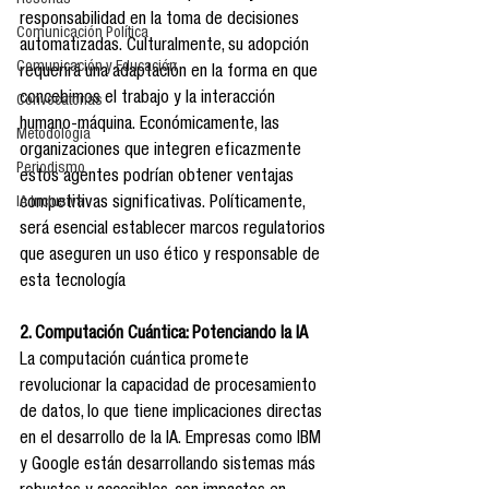
Reseñas
responsabilidad en la toma de decisiones 
Comunicación Política
automatizadas. Culturalmente, su adopción 
Comunicación y Educación
requerirá una adaptación en la forma en que 
concebimos el trabajo y la interacción 
Convocatorias
humano-máquina. Económicamente, las 
Metodología
organizaciones que integren eficazmente 
Periodismo
estos agentes podrían obtener ventajas 
IA Inclusiva
competitivas significativas. Políticamente, 
será esencial establecer marcos regulatorios 
que aseguren un uso ético y responsable de 
esta tecnología
2. Computación Cuántica: Potenciando la IA
La computación cuántica promete 
revolucionar la capacidad de procesamiento 
de datos, lo que tiene implicaciones directas 
en el desarrollo de la IA. Empresas como IBM 
y Google están desarrollando sistemas más 