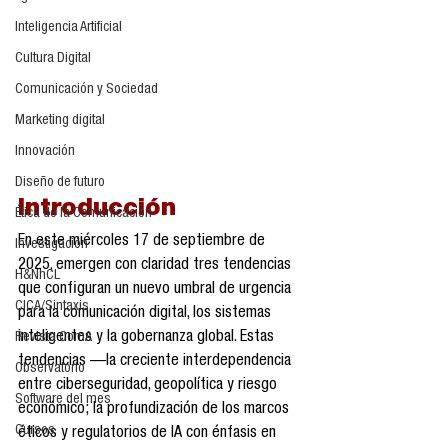
Inteligencia Artificial
Cultura Digital
Comunicación y Sociedad
Marketing digital
Innovación
Diseño de futuro
Introducción
Ética de la Comunicación
En este miércoles 17 de septiembre de 
Investigación
2025, emergen con claridad tres tendencias 
H&NhCL
que configuran un nuevo umbral de urgencia 
CICA/Sintaxis
para la comunicación digital, los sistemas 
inteligentes y la gobernanza global. Estas 
Revista ComA
tendencias —la creciente interdependencia 
Observatorio
entre ciberseguridad, geopolítica y riesgo 
Software del mes
económico; la profundización de los marcos 
Cursos
éticos y regulatorios de IA con énfasis en 