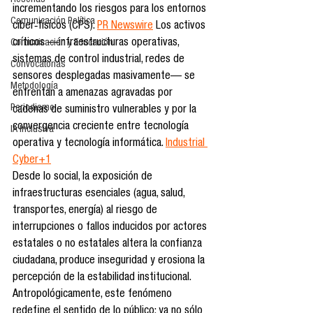
Reseñas
incrementando los riesgos para los entornos 
Comunicación Política
ciber‑físicos (CPS). 
PR Newswire
 Los activos 
críticos —infraestructuras operativas, 
Comunicación y Educación
sistemas de control industrial, redes de 
Convocatorias
sensores desplegadas masivamente— se 
Metodología
enfrentan a amenazas agravadas por 
Periodismo
cadenas de suministro vulnerables y por la 
convergencia creciente entre tecnología 
IA Inclusiva
operativa y tecnología informática. 
Industrial 
Cyber+1
Desde lo social, la exposición de 
infraestructuras esenciales (agua, salud, 
transportes, energía) al riesgo de 
interrupciones o fallos inducidos por actores 
estatales o no estatales altera la confianza 
ciudadana, produce inseguridad y erosiona la 
percepción de la estabilidad institucional. 
Antropológicamente, este fenómeno 
redefine el sentido de lo público: ya no sólo 