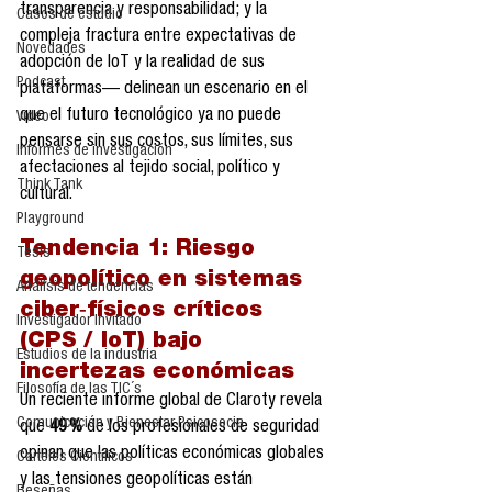
transparencia y responsabilidad; y la 
Casos de estudio
compleja fractura entre expectativas de 
Novedades
adopción de IoT y la realidad de sus 
Podcast
plataformas— delinean un escenario en el 
que el futuro tecnológico ya no puede 
Video
pensarse sin sus costos, sus límites, sus 
Informes de investigación
afectaciones al tejido social, político y 
Think Tank
cultural.
Playground
Tendencia 1: 
Riesgo 
Tesis
geopolítico en sistemas 
Análisis de tendencias
ciber‑físicos críticos 
Investigador Invitado
(CPS / IoT) bajo 
Estudios de la industria
incertezas económicas
Filosofía de las TIC´s
Un reciente informe global de Claroty revela 
Comunicación y Bienestar Psicosocia
que 
49 %
 de los profesionales de seguridad 
opinan que las políticas económicas globales 
Carteles Científicos
y las tensiones geopolíticas están 