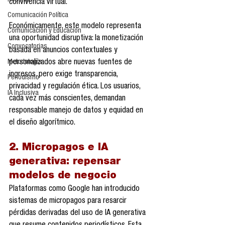
Reseñas
convivencia virtual.
Comunicación Política
Económicamente, este modelo representa 
Comunicación y Educación
una oportunidad disruptiva: la monetización 
Convocatorias
basada en anuncios contextuales y 
personalizados abre nuevas fuentes de 
Metodología
ingresos, pero exige transparencia, 
Periodismo
privacidad y regulación ética. Los usuarios, 
IA Inclusiva
cada vez más conscientes, demandan 
responsable manejo de datos y equidad en 
el diseño algorítmico.
2. Micropagos e IA 
generativa: repensar 
modelos de negocio
Plataformas como Google han introducido 
sistemas de micropagos para resarcir 
pérdidas derivadas del uso de IA generativa 