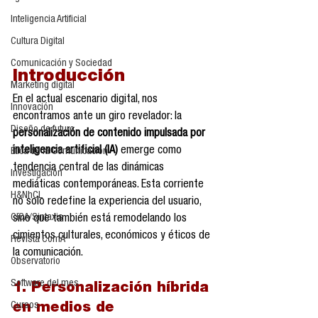
Inteligencia Artificial
Cultura Digital
Comunicación y Sociedad
Introducción
Marketing digital
En el actual escenario digital, nos 
Innovación
encontramos ante un giro revelador: la 
Diseño de futuro
personalización de contenido impulsada por 
inteligencia artificial (IA)
 emerge como 
Ética de la Comunicación
tendencia central de las dinámicas 
Investigación
mediáticas contemporáneas. Esta corriente 
H&NhCL
no solo redefine la experiencia del usuario, 
CICA/Sintaxis
sino que también está remodelando los 
cimientos culturales, económicos y éticos de 
Revista ComA
la comunicación.
Observatorio
Software del mes
1. Personalización híbrida 
Cursos
en medios de 