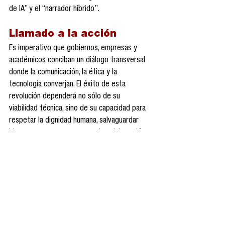
de IA” y el “narrador híbrido”.
Llamado a la acción
Es imperativo que gobiernos, empresas y 
académicos conciban un diálogo transversal 
donde la comunicación, la ética y la 
tecnología converjan. El éxito de esta 
revolución dependerá no sólo de su 
viabilidad técnica, sino de su capacidad para 
respetar la dignidad humana, salvaguardar 
bienes comunes y promover la colaboración 
entre consumidores, creadores y ciudadanos.
ChatGPT
AI Driven
Personalización de contenido
Observatorio