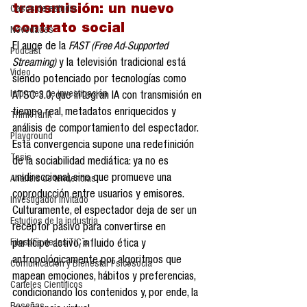
transmisión: un nuevo 
Casos de estudio
contrato social
Novedades
El auge de la 
FAST (Free Ad‑Supported 
Podcast
Streaming)
 y la televisión tradicional está 
Video
siendo potenciado por tecnologías como 
Informes de investigación
ATSC 3.0, que integran IA con transmisión en 
tiempo real, metadatos enriquecidos y 
Think Tank
análisis de comportamiento del espectador. 
Playground
Esta convergencia supone una redefinición 
Tesis
de la sociabilidad mediática: ya no es 
unidireccional, sino que promueve una 
Análisis de tendencias
coproducción entre usuarios y emisores. 
Investigador Invitado
Culturamente, el espectador deja de ser un 
Estudios de la industria
receptor pasivo para convertirse en 
Filosofía de las TIC´s
partícipe activo, influido ética y 
antropológicamente por algoritmos que 
Comunicación y Bienestar Psicosocia
mapean emociones, hábitos y preferencias, 
Carteles Científicos
condicionando los contenidos y, por ende, la 