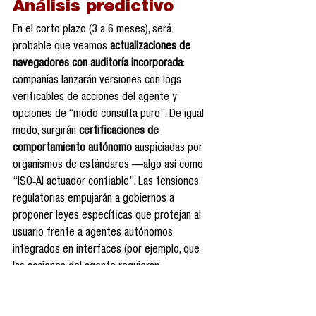
Análisis predictivo
En el corto plazo (3 a 6 meses), será 
probable que veamos 
actualizaciones de 
navegadores con auditoría incorporada
: 
compañías lanzarán versiones con logs 
verificables de acciones del agente y 
opciones de “modo consulta puro”. De igual 
modo, surgirán 
certificaciones de 
comportamiento autónomo
 auspiciadas por 
organismos de estándares —algo así como 
“ISO‑AI actuador confiable”. Las tensiones 
regulatorias empujarán a gobiernos a 
proponer leyes específicas que protejan al 
usuario frente a agentes autónomos 
integrados en interfaces (por ejemplo, que 
las acciones del agente requieran 
confirmación explícita o que el usuario pueda 
revertir cualquiera de sus decisiones).