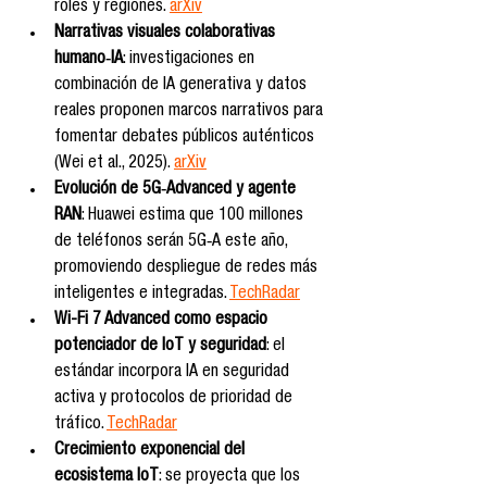
roles y regiones. 
arXiv
Narrativas visuales colaborativas 
humano‑IA
: investigaciones en 
combinación de IA generativa y datos 
reales proponen marcos narrativos para 
fomentar debates públicos auténticos 
(Wei et al., 2025). 
arXiv
Evolución de 5G‑Advanced y agente 
RAN
: Huawei estima que 100 millones 
de teléfonos serán 5G‑A este año, 
promoviendo despliegue de redes más 
inteligentes e integradas. 
TechRadar
Wi-Fi 7 Advanced como espacio 
potenciador de IoT y seguridad
: el 
estándar incorpora IA en seguridad 
activa y protocolos de prioridad de 
tráfico. 
TechRadar
Crecimiento exponencial del 
ecosistema IoT
: se proyecta que los 