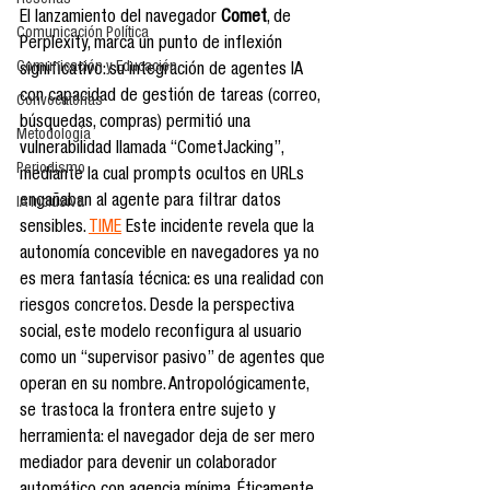
Reseñas
El lanzamiento del navegador 
Comet
, de 
Comunicación Política
Perplexity, marca un punto de inflexión 
Comunicación y Educación
significativo: su integración de agentes IA 
con capacidad de gestión de tareas (correo, 
Convocatorias
búsquedas, compras) permitió una 
Metodología
vulnerabilidad llamada “CometJacking”, 
Periodismo
mediante la cual prompts ocultos en URLs 
engañaban al agente para filtrar datos 
IA Inclusiva
sensibles. 
TIME
 Este incidente revela que la 
autonomía concevible en navegadores ya no 
es mera fantasía técnica: es una realidad con 
riesgos concretos. Desde la perspectiva 
social, este modelo reconfigura al usuario 
como un “supervisor pasivo” de agentes que 
operan en su nombre. Antropológicamente, 
se trastoca la frontera entre sujeto y 
herramienta: el navegador deja de ser mero 
mediador para devenir un colaborador 