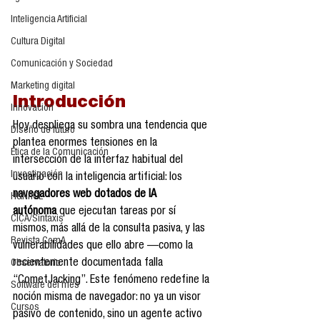
Inteligencia Artificial
Cultura Digital
Comunicación y Sociedad
Marketing digital
Introducción
Innovación
Hoy despliega su sombra una tendencia que 
Diseño de futuro
plantea enormes tensiones en la 
Ética de la Comunicación
intersección de la interfaz habitual del 
Investigación
usuario con la inteligencia artificial: los 
navegadores web dotados de IA 
H&NhCL
autónoma
 que ejecutan tareas por sí 
CICA/Sintaxis
mismos, más allá de la consulta pasiva, y las 
Revista ComA
vulnerabilidades que ello abre —como la 
recientemente documentada falla 
Observatorio
“CometJacking”. Este fenómeno redefine la 
Software del mes
noción misma de navegador: no ya un visor 
Cursos
pasivo de contenido, sino un agente activo 