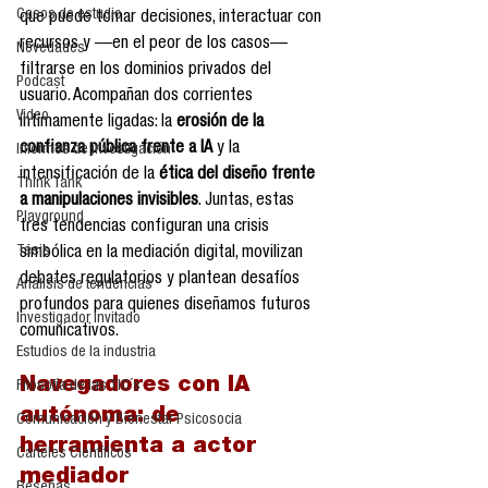
Casos de estudio
que puede tomar decisiones, interactuar con 
recursos y —en el peor de los casos— 
Novedades
filtrarse en los dominios privados del 
Podcast
usuario. Acompañan dos corrientes 
Video
íntimamente ligadas: la 
erosión de la 
confianza pública frente a IA
 y la 
Informes de investigación
intensificación de la 
ética del diseño frente 
Think Tank
a manipulaciones invisibles
. Juntas, estas 
Playground
tres tendencias configuran una crisis 
Tesis
simbólica en la mediación digital, movilizan 
debates regulatorios y plantean desafíos 
Análisis de tendencias
profundos para quienes diseñamos futuros 
Investigador Invitado
comunicativos.
Estudios de la industria
Navegadores con IA 
Filosofía de las TIC´s
autónoma: de 
Comunicación y Bienestar Psicosocia
herramienta a actor 
Carteles Científicos
mediador