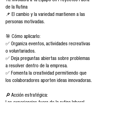
10. Involucra a tu Equipo en Proyectos Fuera 
de la Rutina
📌 El cambio y la variedad mantienen a las 
personas motivadas.
🎯 Cómo aplicarlo:
✅ Organiza eventos, actividades recreativas 
o voluntariados.
✅ Deja preguntas abiertas sobre problemas 
a resolver dentro de la empresa.
✅ Fomenta la creatividad permitiendo que 
los colaboradores aporten ideas innovadoras.
🔎 Acción estratégica:
Las experiencias fuera de la rutina laboral 
refuerzan la identidad y motivación del 
equipo.
👉 Un ambiente de trabajo dinámico y 