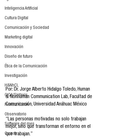
Inteligencia Artificial
Cultura Digital
Comunicación y Sociedad
Marketing digital
Innovación
Diseño de futuro
Ética de la Comunicación
Investigación
H&NhCL
Por: Dr. Jorge Alberto Hidalgo Toledo, Human 
CICA/Sintaxis
& Nonhuman Communication Lab, Facultad de 
Comunicación, Universidad Anáhuac México
Revista ComA
Observatorio
“Las personas motivadas no solo trabajan 
Software del mes
mejor, sino que transforman el entorno en el 
Cursos
que trabajan.”