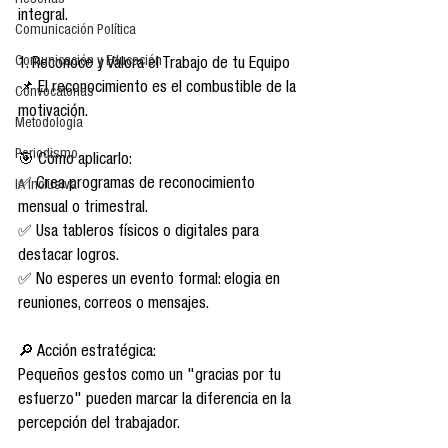
Reseñas
integral.
Comunicación Política
Comunicación y Educación
1. Reconoce y Valora el Trabajo de tu Equipo
📌 El reconocimiento es el combustible de la 
Convocatorias
motivación.
Metodología
Periodismo
🎯 Cómo aplicarlo:
✅ Crea programas de reconocimiento 
IA Inclusiva
mensual o trimestral.
✅ Usa tableros físicos o digitales para 
destacar logros.
✅ No esperes un evento formal: elogia en 
reuniones, correos o mensajes.
🔎 Acción estratégica:
Pequeños gestos como un "gracias por tu 
esfuerzo" pueden marcar la diferencia en la 
percepción del trabajador.