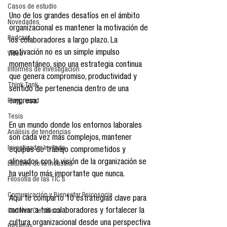
Casos de estudio
Uno de los grandes desafíos en el ámbito 
Novedades
organizacional es mantener la motivación de 
Podcast
los colaboradores a largo plazo. La 
motivación no es un simple impulso 
Video
momentáneo, sino una estrategia continua 
Informes de investigación
que genera compromiso, productividad y 
Think Tank
sentido de pertenencia dentro de una 
empresa.
Playground
Tesis
En un mundo donde los entornos laborales 
Análisis de tendencias
son cada vez más complejos, mantener 
Investigador Invitado
equipos de trabajo comprometidos y 
alineados con la visión de la organización se 
Estudios de la industria
ha vuelto más importante que nunca.
Filosofía de las TIC´s
Comunicación y Bienestar Psicosocia
Aquí te comparto 10 estrategias clave para 
motivar a tus colaboradores y fortalecer la 
Carteles Científicos
cultura organizacional desde una perspectiva 