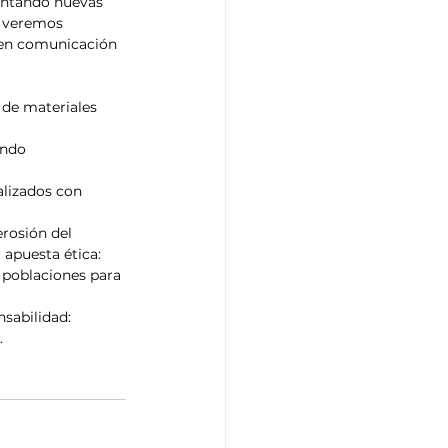
entando nuevas 
, veremos 
 en comunicación 
o de materiales 
ando 
alizados con 
rosión del 
apuesta ética: 
e poblaciones para 
sabilidad: 
.