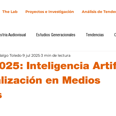
The Lab
Proyectos e Investigación
Análisis de Tende
stria Audiovisual
Estudios Generacionales
Tendencias
dalgo Toledo
9 jul 2025
3 min de lectura
l
Cultura Digital
Comunicación y Sociedad
Marketing dig
25: Inteligencia Artif
Comunicación
Investigación
H&NhCL
CICA/Sintaxis
lización en Medios
s
Casos de estudio
Novedades
Podcast
Video
In
llas.