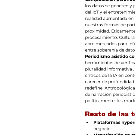
los datos se generen y p
del IoT y el entretenimi
realidad aumentada en c
nuestras formas de par
proximidad. Éticamente,
procesamiento. Cultura
abre mercados para infr
entre soberanía de dato
Periodismo asistido co
herramientas de verific
pluralidad informativa 
críticos de la IA en con
carecer de profundidad 
redefine. Antropológica
de narración periodísti
políticamente, los mode
Resto de las 
Plataformas hypers
negocio.
Monetización en 