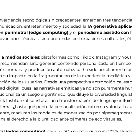
nvergencia tecnológica sin precedentes, emergen tres tendencia
municación, entretenimiento y sociedad: la 
IA generativa aplic
n perimetral (edge computing)
 y el 
periodismo asistido con 
ovaciones técnicas, sino profundas perturbaciones culturales, é
 a medios sociales
: plataformas como TikTok, Instagram y YouT
 recomiendan, sino generan contenido personalizado en tiempo r
ación humana y producción automatizada ha sido ampliamente 
ca su impacto en la fragmentación de la experiencia mediática y 
ción de los usuarios. Desde una perspectiva antropológica, esto
ad digital, pues las narrativas emitidas ya no son puramente hu
ucionaliza un sesgo algorítmico, que diluye la diversidad lingüístic
k Institute al constatar una transformación del lenguaje influi
lema: ¿hasta qué punto la personalización extrema vulnera la a
nte, maduran los modelos de monetización por hipersegmenta
na el derecho a la pluralidad ante cámaras de eco virtuales.
al (edge computing)
: según IDC, se prevé que para 2025 alrede