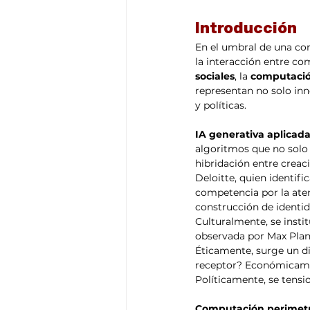
Introducción
En el umbral de una co
la interacción entre co
sociales
, la 
computació
representan no solo inn
y políticas.
IA generativa aplicada
algoritmos que no solo
hibridación entre cre
Deloitte, quien identifi
competencia por la aten
construcción de identid
Culturalmente, se instit
observada por Max Planc
Éticamente, surge un di
receptor? Económicame
Políticamente, se tensio
Computación perimetr