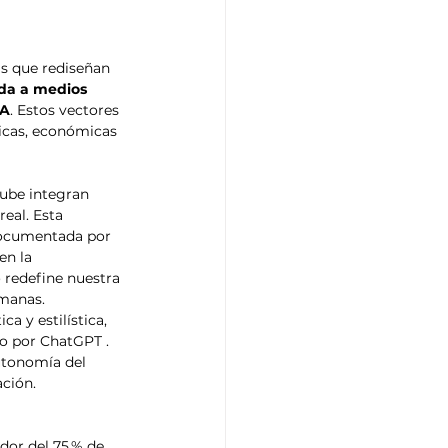
s que rediseñan 
ada a medios 
IA
. Estos vectores 
ticas, económicas 
ube integran 
eal. Esta 
documentada por 
en la 
 redefine nuestra 
manas. 
a y estilística, 
do por ChatGPT . 
utonomía del 
ción. 
dor del 75 % de 