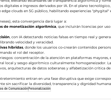
nte, elevando estándares de transparencia algorítmica y fom
s digitales e ingresos derivados por IA. En el plano tecnológico
 edge clouds en 5G público, habilitando experiencias "phygital"
eses), esta convergencia dará lugar a:
s de monetización algorítmica
, que incluirán licencias por us
cisión
, con IA detectando noticias falsas en tiempo real y gener
librando velocidad y veracidad.
ivas híbridas
, donde los usuarios co‑crearán contenidos person
rmando el rol del receptor.
iesgos: concentración de la atención en plataformas mayores, e
al local y sesgo algorítmico culturalmente homogeneizador. La 
vos, arquitecturas de datos soberanas y alfabetización crítica d
.
tretenimiento entran en una fase disruptiva que exige correspon
e sin sacrificar la diversidad, transparencia y dignidad humana
os de Comunicación
Personalización