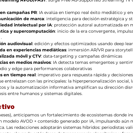
vo en campañas PR
: IA evalúa en tiempo real éxito mediático y 
municación de marca
: inteligencia para decisión estratégica y st
edad intelectual por IA
: protección autoral automatizada en m
tica y supercomputación
: inicio de la era convergente, impul
.
ión audiovisual
: edición y efectos optimizados usando deep lear
a en experiencias mediáticas
: inmersión AR/VR para storytell
lizada móvil y CTV
: data‑targeting y campañas dinámicas
ncias en medios masivos
: IA detecta temas emergentes y sentim
udio y edge para performances colaborativas
s en tiempo real
: imperativo para respuesta rápida y decisiones
 entrelazan con las principales: la hiperpersonalización social, l
tos y la automatización informativa amplifican su dirección disr
sis entre humanos y sistemas digitales.
ctivo
 meses), anticipamos un fortalecimiento de ecosistemas donde i
n modelo AVOD + contenido generado por IA, impulsando aún m
. Las redacciones adoptarán sistemas híbridos: periodistas vali