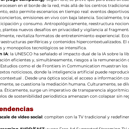
rocesen en el borde de la red, más allá de los centros tradicional
ento, esto permite escenarios en tiempo real: eventos deportivos 
onciertos, emisiones en vivo con baja latencia. Socialmente, tr
ticipación y consumo. Antropológicamente, reestructura nocione
 plantea nuevos desafíos en privacidad y vigilancia al fragmenta
lmente, revitaliza formatos de entretenimiento experiencial. E
aestructuras periféricas y contenidos hipercontextualizados. El 
s y monopolios tecnológicos se intensifica.
n IA
: la UNESCO ha señalado el impacto dual de la IA sobre la lib
ación eficientes y, simultáneamente, riesgos a la remuneración 
. Estudios como el de Frontiers in Communication muestran los l
textos noticiosos, donde la inteligencia artificial puede reproduci
contextual . Desde una óptica social, el acceso a información con
mente, se cuestiona la mediación humana. Culturamente, se diluy
ca. Éticamente, surge un imperativo de transparencia algorítmic
los de sostenibilidad periodística amenazan con colapsar sin re
tendencias
cale de video social
: compiten con la TV tradicional y redefin
streaming AVOD/FAST
: surge Free Ad‑Supported Streaming TV 