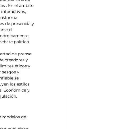
es . En el ámbito 
interactivos, 
ansforma 
s de presencia y 
rse el 
conómicamente, 
debate político 
ertad de prensa: 
de creadores y 
ímites éticos y 
r sesgos y 
fiable se 
en los estilos 
a. Económica y 
gulación.
en modelos de 
con publicidad 