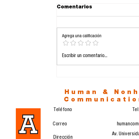
Comentarios
Agrega una calificación
24.11.2025: La IA como
Escribir un comentario...
eje estructural de la
comunicación
profesional
Human & Non
Communicatio
Teléfono
Te
Correo
humancom
Av. Universid
Dirección