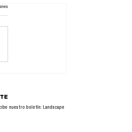
iones
11.2025:
onfiguración de la
unicación, IA y
sistemas
nológicos
ETE
cibe nuestro boletín: Landscape