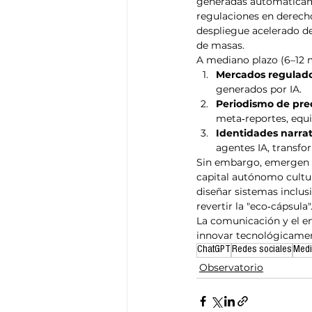
generadas automáticame
regulaciones en derecho
despliegue acelerado de
de masas.
A mediano plazo (6–12 m
Mercados regulado
generados por IA.
Periodismo de pre
meta‑reportes, equi
Identidades narrat
agentes IA, transfo
Sin embargo, emergen r
capital autónomo cultur
diseñar sistemas inclusi
revertir la "eco‑cápsula"
La comunicación y el en
innovar tecnológicament
ChatGPT
Redes sociales
Medi
Observatorio