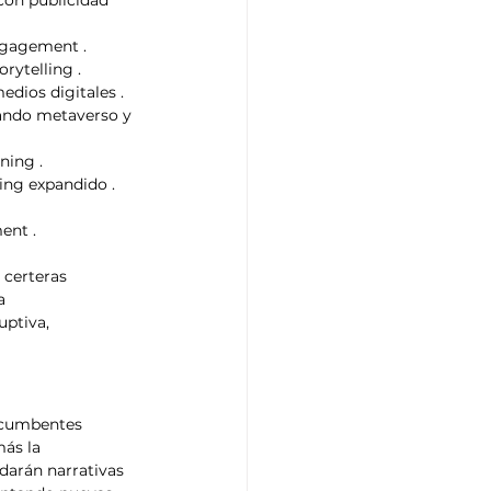
engagement .
orytelling .
edios digitales .
sando metaverso y 
ning .
ing expandido .
ent .
 certeras
a 
uptiva, 
ncumbentes 
ás la 
darán narrativas 