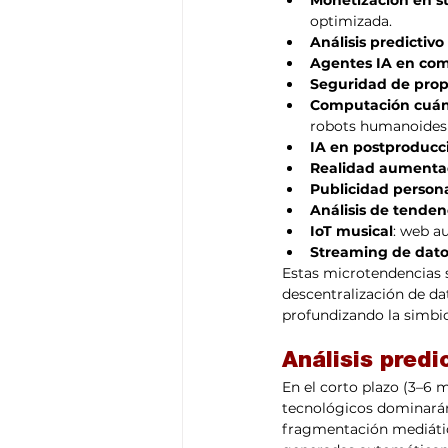
optimizada.
Análisis predicti
Agentes IA en co
Seguridad de propi
Computación cuán
robots humanoides 
IA en postproducc
Realidad aumentad
Publicidad persona
Análisis de tende
IoT musical
: web a
Streaming de dato
Estas microtendencias se
descentralización de da
profundizando la simbio
Análisis predi
En el corto plazo (3–6
tecnológicos dominará
fragmentación mediática