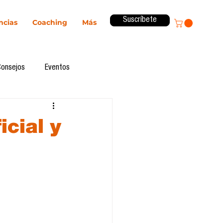
Suscríbete
ncias
Coaching
Más
Consejos
Eventos
ital
Innovación
icial y
Revista ComA
Observatorio
formes de investigación