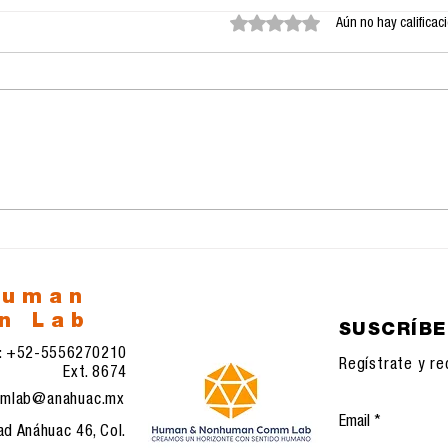
Obtuvo 0 de 5 estrellas.
Aún no hay calificac
23.11.2025:
22.
Transformaciones
Rec
sistémicas en
com
comunicación, IA e
eco
infraestructuras
tec
digitales emergentes
human
n Lab
SUSCRÍB
l: +52-5556270210
Regístrate y re
Ext. 8674
mlab@anahuac.mx
Email
ad Anáhuac 46, Col.