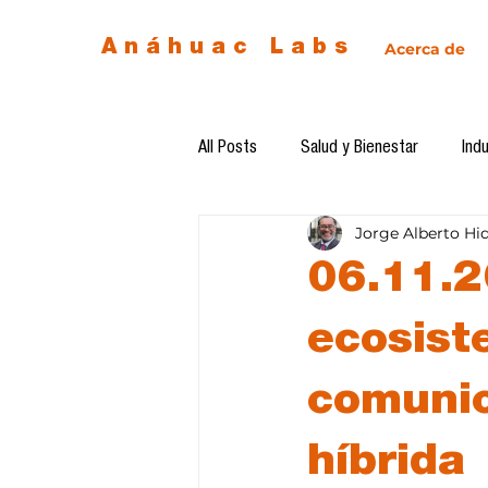
Anáhuac Labs
Acerca de
All Posts
Salud y Bienestar
Indu
Jorge Alberto Hi
Egresados
Inteligencia Artificia
06.11.2
Diseño de futuro
Ética de la 
ecosist
comunic
Software del mes
Cursos
híbrida