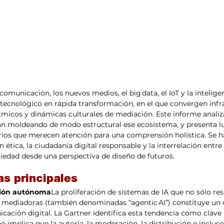
comunicación, los nuevos medios, el big data, el IoT y la inteligenc
 tecnológico en rápida transformación, en el que convergen infr
tmicos y dinámicas culturales de mediación. Este informe analiz
n moldeando de modo estructural ese ecosistema, y presenta l
os que merecen atención para una comprensión holística. Se ha
 ética, la ciudadanía digital responsable y la interrelación entre
iedad desde una perspectiva de diseño de futuros.
as principales
ción autónoma
La proliferación de sistemas de IA que no sólo re
mediadoras (también denominadas “agentic AI”) constituye un
ación digital. La Gartner identifica esta tendencia como clave 
 implica que la autoría, la moderación, la distribución e incluso