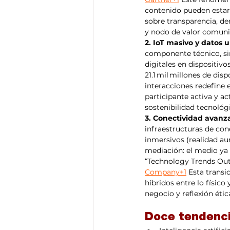
contenido pueden estar
sobre transparencia, de
y nodo de valor comuni
2. IoT masivo y datos
componente técnico, sin
digitales en dispositiv
21.1 mil millones de di
interacciones redefine 
participante activa y ac
sostenibilidad tecnológ
3. Conectividad avanza
infraestructuras de co
inmersivos (realidad au
mediación: el medio ya 
“Technology Trends Outl
Company+1
 Esta trans
híbridos entre lo físic
negocio y reflexión étic
Doce tendenc