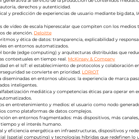
ial generativa al servicio de la producción de contenidos mediátic
 autoría, derechos y autenticidad.
ical y predicción de experiencias de usuario mediante big data, I
s de vídeo de escala hiperescalar que compiten con los medios t
os de atención. 
Deloitte
itmos y ética de datos: transparencia, explicabilidad y responsab
bles en entornos automatizados.
 borde (edge computing) y arquitecturas distribuidas que reduc
as contextuales en tiempo real. 
McKinsey & Company
dad en el IoT: el establecimiento de protocolos y colaboración en
rseguridad se convierte en prioridad. 
LORIOT
 diseminadas en entornos ubicuos: la experiencia de marca pasa 
ados inteligentes.
 alfabetización mediática y competencias éticas para operar en e
automatizados.
os en entretenimiento y medios: el usuario como nodo generador
ios como plataformas de datos complejos.
nción en entornos fragmentados: más dispositivos, más canales
 tiempo y el interés humano.
al y eficiencia energética en infraestructuras, dispositivos y red
l (spatial computing) y tecnologías híbridas que redefinen lo u