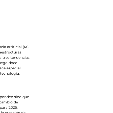
ia artificial (IA) 
aestructuras 
a tres tendencias 
uego doce 
ce especial 
 tecnología, 
sponden sino que 
 cambio de 
para 2025. 
 la creación de 