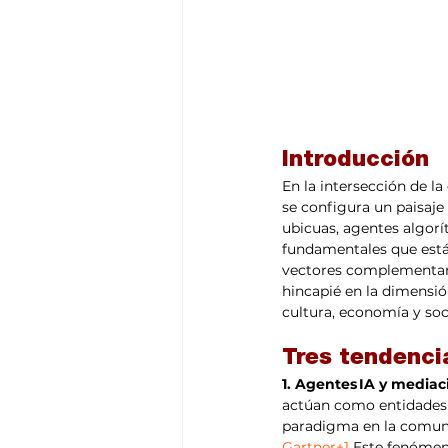
Introducción
En la intersección de la 
se configura un paisaje
ubicuas, agentes algorí
fundamentales que está
vectores complementari
hincapié en la dimensión
cultura, economía y soc
Tres tendenci
1. Agentes IA y media
actúan como entidades 
paradigma en la comunic
Gartner+1
 Este fenómeno