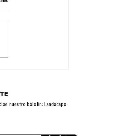
iones
11.2025:
onfiguración de la
unicación, IA y
sistemas
nológicos
ETE
cibe nuestro boletín: Landscape