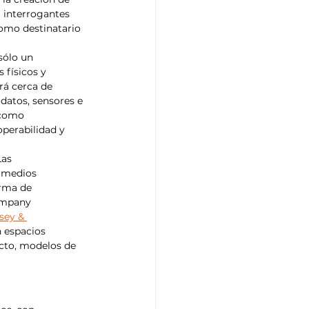
 interrogantes 
como destinatario 
sólo un 
 físicos y 
rá cerca de 
datos, sensores e 
 como 
operabilidad y 
Las 
 medios 
orma de 
ompany 
sey & 
 espacios 
acto, modelos de 