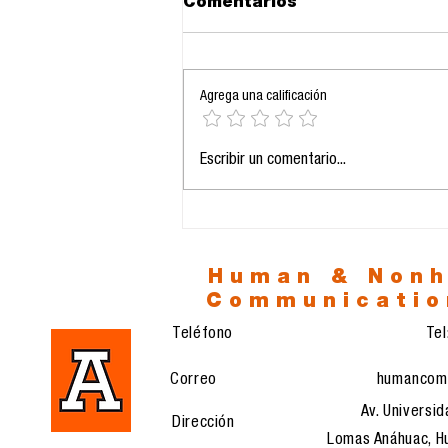
Comentarios
Agrega una calificación
24.11.2025: La IA como
Escribir un comentario...
eje estructural de la
comunicación
profesional
Human & Non
Communicatio
Teléfono
Te
Correo
humancom
Av. Universid
Dirección
Lomas Anáhuac, Hu