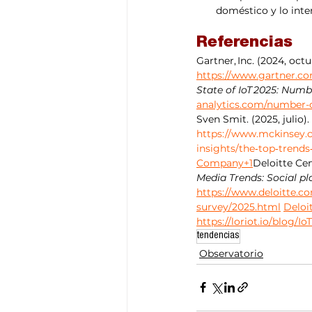
doméstico y lo inte
Referencias
Gartner, Inc. (2024, octub
https://www.gartner.co
State of IoT 2025: Numbe
analytics.com/number-c
Sven Smit. (2025, julio). 
https://www.mckinsey.
insights/the‑top‑trend
Company+1
Deloitte Ce
Media Trends: Social p
https://www.deloitte.c
survey/2025.html
Deloi
https://loriot.io/blog/I
tendencias
Observatorio