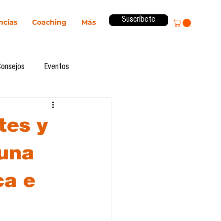
Suscríbete
ncias
Coaching
Más
Consejos
Eventos
ital
Innovación
tes y
Revista ComA
Observatorio
 una
ca e
formes de investigación