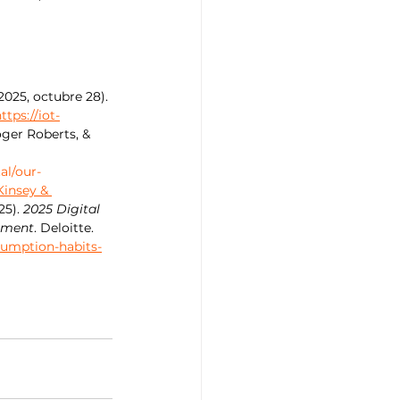
(2025, octubre 28). 
ttps://iot-
oger Roberts, & 
l/our-
insey & 
5). 
2025 Digital 
inment
. Deloitte. 
sumption-habits-