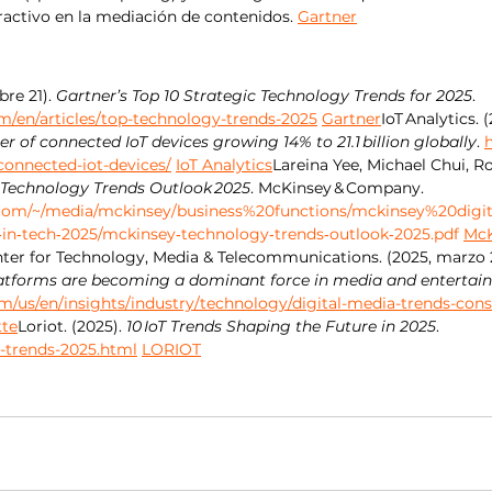
ractivo en la mediación de contenidos. 
Gartner
re 21). 
Gartner’s Top 10 Strategic Technology Trends for 2025
. 
m/en/articles/top-technology-trends-2025
Gartner
IoT Analytics. 
r of connected IoT devices growing 14% to 21.1 billion globally
. 
h
onnected-iot-devices/
IoT Analytics
Lareina Yee, Michael Chui, R
Technology Trends Outlook 2025
. McKinsey & Company. 
com/~/media/mckinsey/business%20functions/mckinsey%20digita
s‑in‑tech‑2025/mckinsey‑technology‑trends‑outlook‑2025.pdf
McK
nter for Technology, Media & Telecommunications. (2025, marzo 2
latforms are becoming a dominant force in media and enterta
om/us/en/insights/industry/technology/digital-media-trends-con
tte
Loriot. (2025). 
10 IoT Trends Shaping the Future in 2025
. 
oT-trends-2025.html
LORIOT