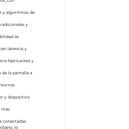
os, con 
A y algoritmos de 
radicionales y 
ilidad se 
en latencia y 
tre fabricantes y 
de la pantalla a 
ntornos 
 y dispositivo 
, más 
es conectadas.
rbano, lo 