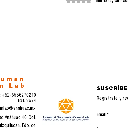
Obtuvo 0 de 5 estrellas.
Aún no hay calificac
23.11.2025:
22.
Transformaciones
Rec
sistémicas en
com
comunicación, IA e
eco
infraestructuras
tec
digitales emergentes
human
n Lab
SUSCRÍB
l: +52-5556270210
Regístrate y re
Ext. 8674
mlab@anahuac.mx
Email
ad Anáhuac 46, Col.
ixquilucan, Edo. de