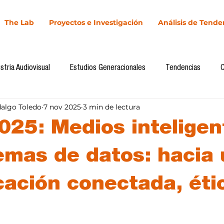
The Lab
Proyectos e Investigación
Análisis de Tende
stria Audiovisual
Estudios Generacionales
Tendencias
dalgo Toledo
7 nov 2025
3 min de lectura
l
Cultura Digital
Comunicación y Sociedad
Marketing dig
025: Medios inteligen
Comunicación
Investigación
H&NhCL
CICA/Sintaxis
emas de datos: hacia
ación conectada, éti
Casos de estudio
Novedades
Podcast
Video
In