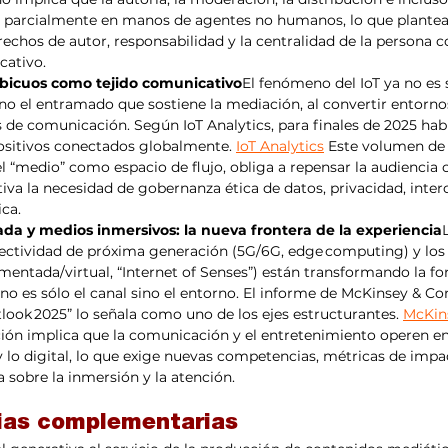
 parcialmente en manos de agentes no humanos, lo que plantea
rechos de autor, responsabilidad y la centralidad de la persona 
cativo.
 ubicuos como tejido comunicativo
El fenómeno del IoT ya no es 
o el entramado que sostiene la mediación, al convertir entornos
os de comunicación. Según IoT Analytics, para finales de 2025 hab
spositivos conectados globalmente. 
IoT Analytics
 Este volumen de 
el “medio” como espacio de flujo, obliga a repensar la audiencia
tiva la necesidad de gobernanza ética de datos, privacidad, inter
ica.
da y medios inmersivos: la nueva frontera de la experiencia
nectividad de próxima generación (5G/6G, edge computing) y los
mentada/virtual, “Internet of Senses”) están transformando la f
no es sólo el canal sino el entorno. El informe de McKinsey & C
ook 2025” lo señala como uno de los ejes estructurantes. 
McKin
ición implica que la comunicación y el entretenimiento operen en
o y lo digital, lo que exige nuevas competencias, métricas de imp
a sobre la inmersión y la atención.
ias complementarias