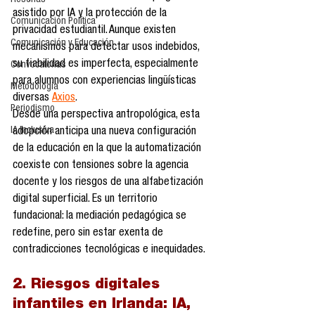
Reseñas
asistido por IA y la protección de la 
Comunicación Política
privacidad estudiantil. Aunque existen 
Comunicación y Educación
mecanismos para detectar usos indebidos, 
su fiabilidad es imperfecta, especialmente 
Convocatorias
para alumnos con experiencias lingüísticas 
Metodología
diversas 
Axios
.
Periodismo
Desde una perspectiva antropológica, esta 
IA Inclusiva
adopción anticipa una nueva configuración 
de la educación en la que la automatización 
coexiste con tensiones sobre la agencia 
docente y los riesgos de una alfabetización 
digital superficial. Es un territorio 
fundacional: la mediación pedagógica se 
redefine, pero sin estar exenta de 
contradicciones tecnológicas e inequidades.
2. Riesgos digitales 
infantiles en Irlanda: IA, 