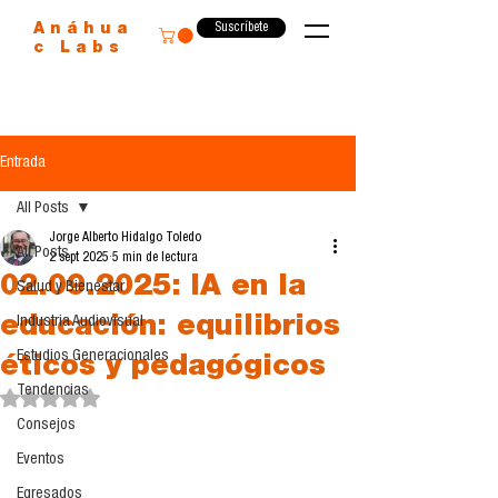
Suscríbete
Anáhua
c Labs
Entrada
All Posts
Jorge Alberto Hidalgo Toledo
All Posts
2 sept 2025
5 min de lectura
02.09.2025: IA en la
Salud y Bienestar
educación: equilibrios
Industria Audiovisual
Estudios Generacionales
éticos y pedagógicos
Tendencias
Obtuvo NaN de 5 estrellas.
Consejos
Eventos
Egresados