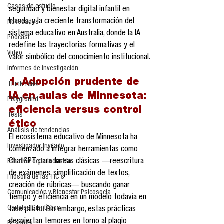
Casos de estudio
seguridad y bienestar digital infantil en 
Irlanda, y la creciente transformación del 
Novedades
sistema educativo en Australia, donde la IA 
Podcast
redefine las trayectorias formativas y el 
Video
valor simbólico del conocimiento institucional.
Informes de investigación
1. Adopción prudente de 
Think Tank
IA en aulas de Minnesota: 
Playground
eficiencia versus control 
Tesis
ético
Análisis de tendencias
El ecosistema educativo de Minnesota ha 
Investigador Invitado
comenzado a integrar herramientas como 
ChatGPT para tareas clásicas —reescritura 
Estudios de la industria
de exámenes, simplificación de textos, 
Filosofía de las TIC´s
creación de rúbricas— buscando ganar 
Comunicación y Bienestar Psicosocia
tiempo y eficiencia en un modelo todavía en 
Carteles Científicos
fase piloto. Sin embargo, estas prácticas 
despiertan temores en torno al plagio 