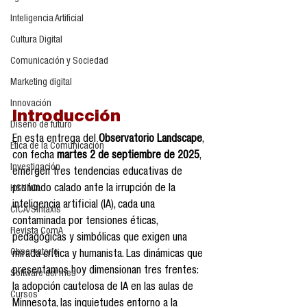
Inteligencia Artificial
Cultura Digital
Comunicación y Sociedad
Marketing digital
Innovación
Introducción 
Diseño de futuro
En esta entrega del 
Observatorio Landscape
, 
Ética de la Comunicación
con fecha 
martes 2 de septiembre de 2025
, 
Investigación
emergen tres tendencias educativas de 
profundo calado ante la irrupción de la 
H&NhCL
inteligencia artificial (IA), cada una 
CICA/Sintaxis
contaminada por tensiones éticas, 
Revista ComA
pedagógicas y simbólicas que exigen una 
Observatorio
mirada crítica y humanista. Las dinámicas que 
presentamos hoy dimensionan tres frentes: 
Software del mes
la adopción cautelosa de IA en las aulas de 
Cursos
Minnesota, las inquietudes entorno a la 