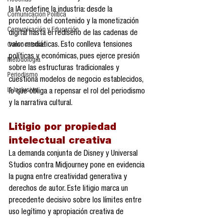
Reseñas
la IA redefine la industria: desde la 
Comunicación Política
protección del contenido y la monetización 
Comunicación y Educación
digital hasta el rediseño de las cadenas de 
valor mediáticas. Esto conlleva tensiones 
Convocatorias
políticas y económicas, pues ejerce presión 
Metodología
sobre las estructuras tradicionales y 
Periodismo
cuestiona modelos de negocio establecidos, 
IA Inclusiva
lo que obliga a repensar el rol del periodismo 
y la narrativa cultural.
Litigio por propiedad 
intelectual creativa
La demanda conjunta de Disney y Universal 
Studios contra Midjourney pone en evidencia 
la pugna entre creatividad generativa y 
derechos de autor. Este litigio marca un 
precedente decisivo sobre los límites entre 
uso legítimo y apropiación creativa de 