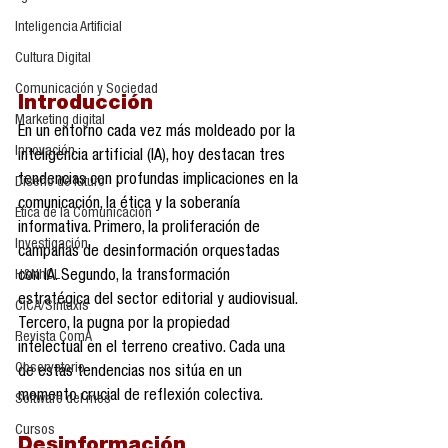
Inteligencia Artificial
Cultura Digital
Comunicación y Sociedad
Introducción
Marketing digital
En un entorno cada vez más moldeado por la 
Innovación
inteligencia artificial (IA), hoy destacan tres 
tendencias con profundas implicaciones en la 
Diseño de futuro
comunicación, la ética y la soberanía 
Ética de la Comunicación
informativa. Primero, la proliferación de 
Investigación
campañas de desinformación orquestadas 
con IA. Segundo, la transformación 
H&NhCL
estratégica del sector editorial y audiovisual. 
CICA/Sintaxis
Tercero, la pugna por la propiedad 
Revista ComA
intelectual en el terreno creativo. Cada una 
Observatorio
de estas tendencias nos sitúa en un 
momento crucial de reflexión colectiva.
Software del mes
Cursos
Desinformación 