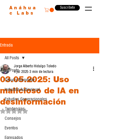
Suscríbete
Anáhua
c Labs
Entrada
All Posts
Jorge Alberto Hidalgo Toledo
All Posts
4 jul 2025
3 min de lectura
03.05.2025: Uso
Salud y Bienestar
malicioso de IA en
Industria Audiovisual
Estudios Generacionales
desinformación
Tendencias
Obtuvo NaN de 5 estrellas.
Consejos
Eventos
Egresados