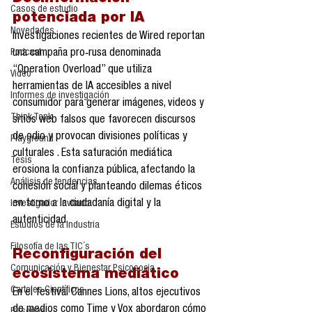
Casos de estudio
potenciada por IA
Novedades
Investigaciones recientes de Wired reportan 
una campaña pro‑rusa denominada 
Podcast
“Operation Overload” que utiliza 
Video
herramientas de IA accesibles a nivel 
Informes de investigación
consumidor para generar imágenes, videos y 
Think Tank
sitios web falsos que favorecen discursos 
de odio y provocan divisiones políticas y 
Playground
culturales . Esta saturación mediática 
Tesis
erosiona la confianza pública, afectando la 
Análisis de tendencias
cohesión social y planteando dilemas éticos 
en torno a la ciudadanía digital y la 
Investigador Invitado
autenticidad.
Estudios de la industria
Filosofía de las TIC´s
Reconfiguración del 
Comunicación y Bienestar Psicosocia
ecosistema mediático
Carteles Científicos
En el festival Cannes Lions, altos ejecutivos 
de medios como Time y Vox abordaron cómo 