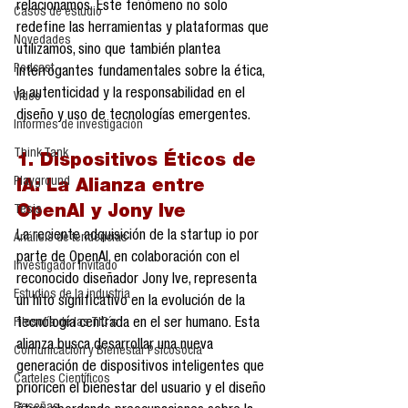
relacionamos. Este fenómeno no solo 
Casos de estudio
redefine las herramientas y plataformas que 
Novedades
utilizamos, sino que también plantea 
Podcast
interrogantes fundamentales sobre la ética, 
la autenticidad y la responsabilidad en el 
Video
diseño y uso de tecnologías emergentes.
Informes de investigación
Think Tank
1. Dispositivos Éticos de 
Playground
IA: La Alianza entre 
Tesis
OpenAI y Jony Ive
La reciente adquisición de la startup io por 
Análisis de tendencias
parte de OpenAI, en colaboración con el 
Investigador Invitado
reconocido diseñador Jony Ive, representa 
Estudios de la industria
un hito significativo en la evolución de la 
Filosofía de las TIC´s
tecnología centrada en el ser humano. Esta 
alianza busca desarrollar una nueva 
Comunicación y Bienestar Psicosocia
generación de dispositivos inteligentes que 
Carteles Científicos
prioricen el bienestar del usuario y el diseño 