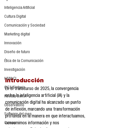
Inteligencia Artificial
Cultura Digital
Comunicación y Sociedad
Marketing digital
Innovación
Diseño de futuro
Ética de la Comunicación
Investigación
H&NhCL
Introducción
CICA/Sintaxis
En el transcurso de 2025, la convergencia 
entre la inteligencia artificial (IA) y la 
Revista ComA
comunicación digital ha alcanzado un punto 
Observatorio
de inflexión, marcando una transformación 
Software del mes
profunda en la manera en que interactuamos, 
Cursos
consumimos información y nos 