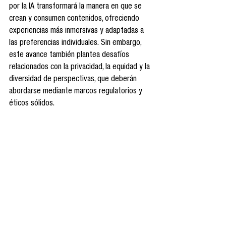
por la IA transformará la manera en que se 
crean y consumen contenidos, ofreciendo 
experiencias más inmersivas y adaptadas a 
las preferencias individuales. Sin embargo, 
este avance también plantea desafíos 
relacionados con la privacidad, la equidad y la 
diversidad de perspectivas, que deberán 
abordarse mediante marcos regulatorios y 
éticos sólidos.
En conclusión, el futuro de la comunicación 
digital estará determinado por la capacidad 
de integrar la innovación tecnológica con un 
compromiso profundo con los valores 
humanos, promoviendo un ecosistema donde 
la tecnología sirva como herramienta para el 
empoderamiento, la inclusión y el bienestar 
colectivo.
ChatGPT
Inteligencia Artificial
Cultura digital