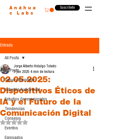
Suscríbete
Anáhua
c Labs
Entrada
All Posts
Jorge Alberto Hidalgo Toledo
All Posts
3 jun 2025
4 min de lectura
02.05.2025:
Salud y Bienestar
Dispositivos Éticos de
Industria Audiovisual
Estudios Generacionales
IA y el Futuro de la
Tendencias
Comunicación Digital
Consejos
Obtuvo NaN de 5 estrellas.
Eventos
Egresados