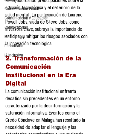
Reseñas
ético, abordando preocupaciones sobre la 
adicción tecnológica y el deterioro de la 
Comunicación Política
salud mental . La participación de Laurene 
Comunicación y Educación
Powell Jobs, viuda de Steve Jobs, como 
Convocatorias
inversora clave, subraya la importancia de 
anticipar y mitigar los riesgos asociados con 
Metodología
la innovación tecnológica.
Periodismo
IA Inclusiva
2. Transformación de la 
Comunicación 
Institucional en la Era 
Digital
La comunicación institucional enfrenta 
desafíos sin precedentes en un entorno 
caracterizado por la desinformación y la 
saturación informativa. Eventos como el 
Credo Cónclave en Málaga han resaltado la 
necesidad de adaptar el lenguaje y las 